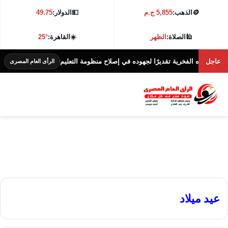
🪙
الذهب:
5,855 ج.م
💵
الدولار:
49.75
🕌
الصلاة:
الظهر
☀️
القاهرة:
25°
عاجل
كتوراه الفخرية تقديرًا لجهوده في إصلاح منظومة التعليم
الرأى العام المصرى
عيد ميلاد