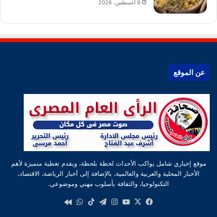
8 أغسطس، 2026
عن الموقع
موقع إخباري شامل يواكب الأحداث لحظة بلحظة، ويقدم تغطية متميزة لأهم
الأخبار المحلية والعربية والعالمية، بالإضافة إلى أخبار الرياضة، الاقتصاد،
التكنولوجيا، والثقافة بأسلوب مهني وموضوعي.
‫X
فيسبوك
‫YouTube
انستقرام
تيلقرام
‫TikTok
واتساب
كواى