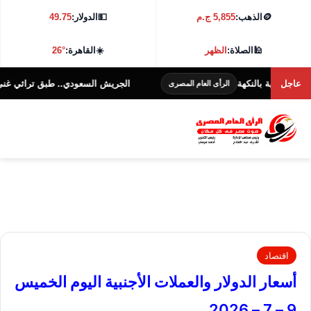
🪙
الذهب:
5,855 ج.م
💵
الدولار:
49.75
🕌
الصلاة:
الظهر
☀️
القاهرة:
26°
عاجل
بالنكهة
الجريش السعودي.. طبق تراثي غني بالنكهة والف
الرأى العام المصرى
اقتصاد
أسعار الدولار والعملات الأجنبية اليوم الخميس
9 – 7 – 2026