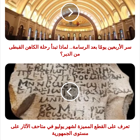
بعد
الرسامة..
لماذا
تبدأ
رحلة
الكاهن
القبطى
سر الأربعين يومًا بعد الرسامة.. لماذا تبدأ رحلة الكاهن القبطى
من
من الدير؟
الدير؟
تعرف
على
القطع
المميزة
لشهر
يوليو
في
متاحف
الآثار
على
تعرف على القطع المميزة لشهر يوليو في متاحف الآثار على
مستوى
مستوى الجمهورية
الجمهورية