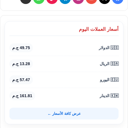
أسعار العملات اليوم
🇺🇸 الدولار
49.75 ج.م
🇸🇦 الريال
13.28 ج.م
🇪🇺 اليورو
57.47 ج.م
🇰🇼 الدينار
161.81 ج.م
عرض كافة الأسعار ←