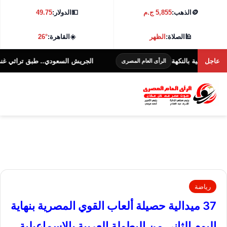
🪙
الذهب:
5,855 ج.م
💵
الدولار:
49.75
🕌
الصلاة:
الظهر
☀️
القاهرة:
26°
عاجل
ة بالنكهة
الجريش السعودي.. طبق تراثي غني بالنكهة وال
الرأى العام المصرى
رياضة
37 ميدالية حصيلة ألعاب القوي المصرية بنهاية
اليوم الثاني من البطولة العربية بالإسماعيلية