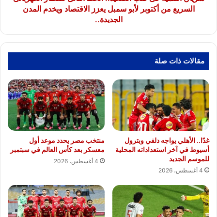
من
السريع من أكتوبر لأبو سمبل يعزز الاقتصاد ويخدم المدن
أكتوبر
الجديدة..
لأبو
سمبل
يعزز
الاقتصاد
مقالات ذات صلة
ويخدم
المدن
الجديدة..
غدًا.. الأهلي يواجه دلفي وبترول
منتخب مصر يحدد موعد أول
أسيوط في آخر استعداداته المحلية
معسكر بعد كأس العالم في سبتمبر
للموسم الجديد
4 أغسطس، 2026
4 أغسطس، 2026