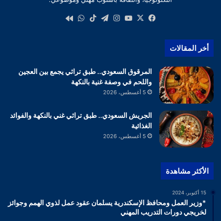
‫X
فيسبوك
‫YouTube
انستقرام
تيلقرام
‫TikTok
واتساب
كواى
أخر المقالات
المرقوق السعودي.. طبق تراثي يجمع بين العجين
واللحم في وصفة غنية بالنكهة
5 أغسطس، 2026
الجريش السعودي.. طبق تراثي غني بالنكهة والفوائد
الغذائية
5 أغسطس، 2026
الأكثر مشاهدة
15 أكتوبر، 2024
*وزير العمل ومحافظ الإسكندرية يسلمان عقود عمل لذوي الهمم وجوائز
لخريجي دورات التدريب المهني