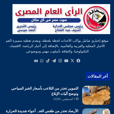
موقع إخباري شامل يواكب الأحداث لحظة بلحظة، ويقدم تغطية متميزة لأهم
الأخبار المحلية والعربية والعالمية، بالإضافة إلى أخبار الرياضة، الاقتصاد،
التكنولوجيا، والثقافة بأسلوب مهني وموضوعي.
‫X
فيسبوك
‫YouTube
انستقرام
تيلقرام
‫TikTok
واتساب
كواى
أخر المقالات
التموين تحذر من التلاعب بأسعار الخبز السياحي
وتوضح آليات الإبلاغ
7 أغسطس، 2026
الأرصاد تحذر من طقس الغد.. أجواء شديدة الحرارة