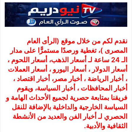
نقدم لكم من خلال موقع (
الرأى العام
المصرى
)، تغطية ورصدًا مستمرًّا على مدار
الـ 24 ساعة لـ أسعار الذهب، أسعار اللحوم ،
أسعار الدولار ، أسعار اليورو ، أسعار العملات
، أخبار الرياضة ، أخبار مصر، أخبار اقتصاد ،
أخبار المحافظات ، أخبار السياسة، ويقوم
فريقنا بمتابعة حصرية لجميع الأحداث الهامة و
السياسة الخارجية والداخلية بالإضافة للنقل
الحصري لـ أخبار الفن والعديد من الأنشطة
الثقافية والأدبية.