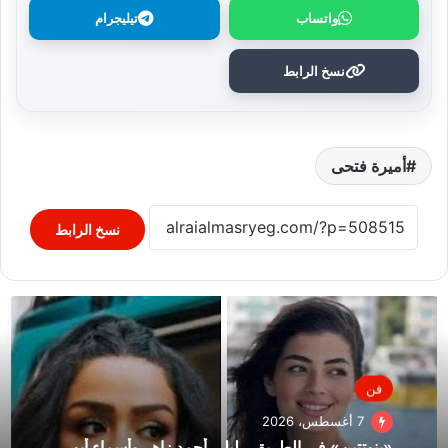
واتساب
تيليجرام
نسخ الرابط
أميرة فتحى
نسخ الرابط
فن
7 أغسطس، 2026
«بنوتتين» في الطريق.. ليلى أحمد زاهر وأسماء أبو