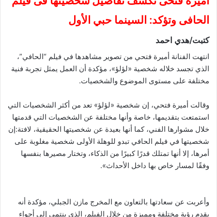
أميرة فتحى تكشف تفاصيل شخصيتها فى فيلم
الحافى وتؤكد: السينما حبي الأول
كتبت/هدي احمد
انتهت الفنانة أميرة فتحي من تصوير مشاهدها في فيلم “الحافي”،
الذي تجسد خلاله شخصية «لؤلؤ»، مؤكدة أن العمل يمثل تجربة فنية
مختلفة على مستوى الموضوع والشخصيات.
وقالت أميرة فتحي، إن شخصية «لؤلؤ» تعد من أكثر الشخصيات التي
استمتعت بتقديمها، خاصة وأنها مختلفة عن الشخصيات التي قدمتها
خلال مشوارها الفني، كما أنها بعيدة عن شخصيتها الحقيقية، لافتة:إن
شخصيتها في فيلم الحافي تبدو للوهلة الأولى شخصية مغلوبة على
أمرها، إلا أنها تمتلك قدرًا كبيرًا من الذكاء، وتختار مصيرها بنفسها
وفقًا لمسار خاص بها داخل الأحداث».
وأعربت عن سعادتها بالتعاون مع المخرج مازن الجبلي، مؤكدة أنه
يقدم رؤية مختلفة ومميزة من خلال الفيلم، الذي ينتمي إلى أجواء