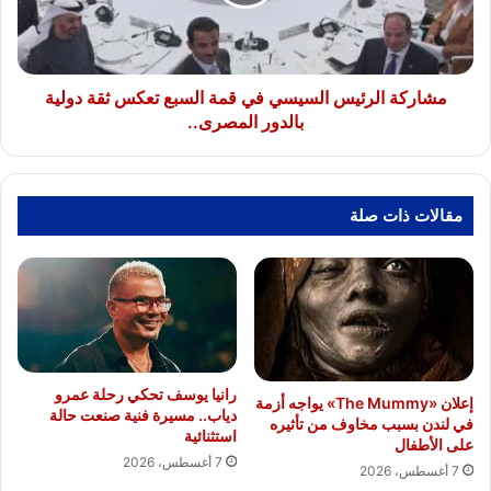
السبع
تعكس
ثقة
دولية
بالدور
مشاركة الرئيس السيسي في قمة السبع تعكس ثقة دولية
المصرى..
بالدور المصرى..
مقالات ذات صلة
رانيا يوسف تحكي رحلة عمرو
إعلان «The Mummy» يواجه أزمة
دياب.. مسيرة فنية صنعت حالة
في لندن بسبب مخاوف من تأثيره
استثنائية
على الأطفال
7 أغسطس، 2026
7 أغسطس، 2026