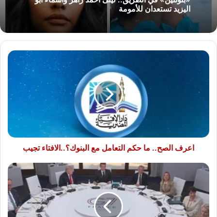
اليزيد تستعدان للأمومة
اعرف
الصح..
ما
حكم
التعامل
مع
البنوك؟..الافتاء
تجيب
اعرف الصح.. ما حكم التعامل مع البنوك؟..الافتاء تجيب
مشاركة
الرئيس
السيسي
في
قمة