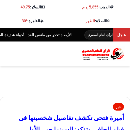
🪙
الذهب:
5,855 ج.م
💵
الدولار:
49.75
🕌
الصلاة:
الظهر
☀️
القاهرة:
30°
عاجل
الأرصاد تحذر من طقس الغد.. أجواء شديدة الحرارة و38 درجة بالقاهرة
لرأى العام المصرى
فن
أميرة فتحى تكشف تفاصيل شخصيتها فى
فيلم الحافى وتؤكد: السينما حبي الأول