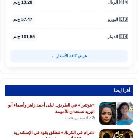
🇸🇦 الريال
13.28 ج.م
🇪🇺 اليورو
57.47 ج.م
🇰🇼 الدينار
161.55 ج.م
عرض كافة الأسعار ←
أقرا ايضا
«بنوتتين» في الطريق.. ليلى أحمد زاهر وأسماء أبو
اليزيد تستعدان للأمومة
7 أغسطس، 2026
«غرام في الكرنك» تنطلق بقوة في الإسكندرية