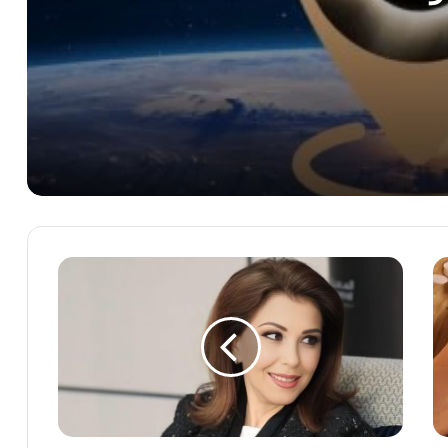
كسوف الشمس الكلى 2026.. ظاهرة
فلكية نادرة تحجب 90% من قرصها فى هذا
الموعد
دراسة تكشف 5 ثغرات أمنية خطيرة تهدد
أنظمة الذكاء الاصطناعى
ميتا وتيك توك وجوجل متهمون بالتسبب فى
وفاة 4 أطفال
ماجدة
وول ستريت جورنال: إنفيديا تبحث دعم أوبن
الرومي
إيه آى بـ250 مليار دولار
تفتتح
مهرجان
جرش
بالأردن
الصين تكثف جهودها لمكافحة الجرائم
23
المرتكبة باستخدام الذكاء الاصطناعى
يوليو
المقبل