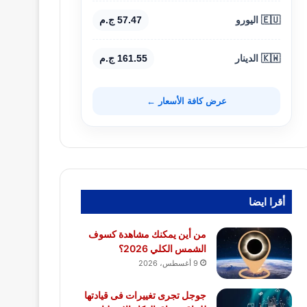
🇪🇺 اليورو
57.47 ج.م
🇰🇼 الدينار
161.55 ج.م
عرض كافة الأسعار ←
أقرا ايضا
من أين يمكنك مشاهدة كسوف
الشمس الكلي 2026؟
9 أغسطس، 2026
جوجل تجرى تغييرات فى قيادتها