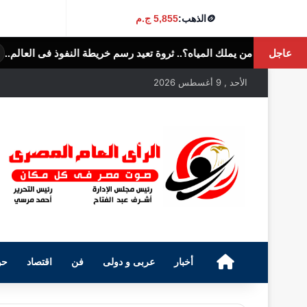
🪙
الذهب:
5,855 ج.م
عاجل
.. ثروة تعيد رسم خريطة النفوذ فى العالم..
الرأى العام المصرى
الأحد , 9 أغسطس 2026
الرئيسية
أخبار
عربى و دولى
فن
اقتصاد
حو