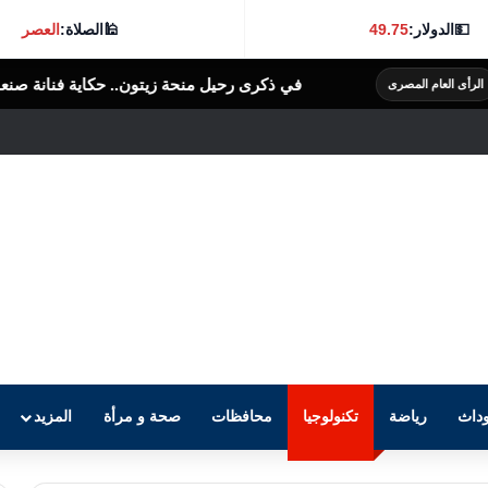
💵
الدولار:
49.75
🕌
الصلاة:
العصر
في ذكرى رحيل منحة زيتون.. حكاية فنانة صنعت بصمتها بخفة الظل
الرأى 
داث
رياضة
تكنولوجيا
محافظات
صحة و مرأة
المزيد