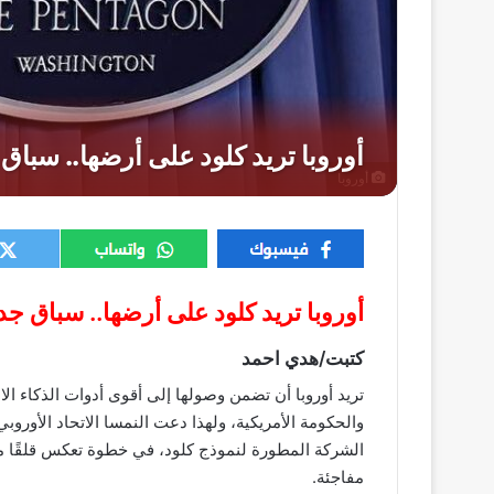
أوروبا
أوروبا تريد كلود على أرضها.. سباق جديد فى الـAI لكسر الاعت
كتبت/هدي احمد
تريد أوروبا أن تضمن وصولها إلى أقوى أدوات الذكاء 
والحكومة الأمريكية، ولهذا دعت النمسا الاتحاد الأور
الشركة المطورة لنموذج كلود، في خطوة تعكس قلقًا متز
مفاجئة.