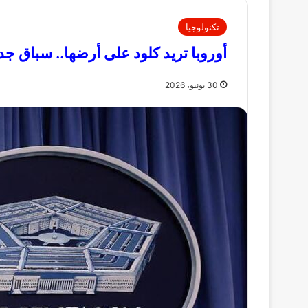
تكنولوجيا
أوروبا تريد كلود على أرضها.. سباق جديد فى الـAI لكسر الاعت
30 يونيو، 2026