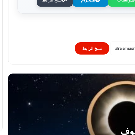
من أين يمكنك مشاهدة كسوف الشمس
الكلي 2026؟
جوجل تجرى تغييرات فى قيادتها للحاق
بسباق الذكاء الاصطناعى
نسخ الرابط
صاروخ سبيس إكس تحطم على سطح
القمر.. ناسا تحاول الوصول إلى موقع
الاصطدام
شركة أمريكية تبتكر روبوتا برأس ماعز
مزود بمنشار كهربائى لتنفيذ المهام الخطرة
زوكس تحصل على أول موافقة اتحادية
لتشغيل سيارات أجرة روبوتية مدفوعة
سوف