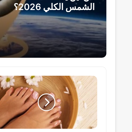
الشمس الكلي 2026؟
طريقة
عمل
الباديكير
بـ5
خطوات
بسيطة..
للحصول
على
قدمين