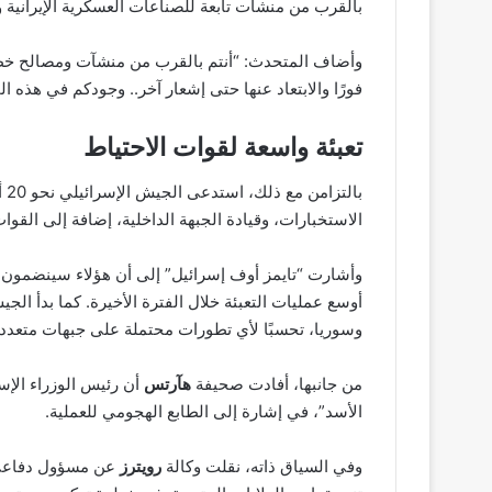
بالقرب من منشآت تابعة للصناعات العسكرية الإيرانية وا
وأضاف المتحدث: “أنتم بالقرب من منشآت ومصالح خطر
فورًا والابتعاد عنها حتى إشعار آخر.. وجودكم في هذه ا
تعبئة واسعة لقوات الاحتياط
با
الاستخبارات، وقيادة الجبهة الداخلية، إضافة إلى القوات
أوسع عمليات التعبئة خلال الفترة الأخيرة. كما بدأ ال
وسوريا، تحسبًا لأي تطورات محتملة على جبهات متعددة
من جانبها، أفادت صحيفة
هآرتس
أن رئيس الوزراء الإس
الأسد”، في إشارة إلى الطابع الهجومي للعملية.
وفي السياق ذاته، نقلت وكالة
رويترز
عن مسؤول دفاعي إ