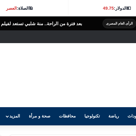
💵
الدولار:
49.75
🕌
الصلاة:
العصر
 فترة من الراحة.. منة شلبي تستعد لفيلم سينمائي جديد
الرأى العام المصرى
داث
رياضة
تكنولوجيا
محافظات
صحة و مرأة
المزيد