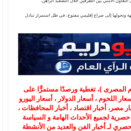
تعاون الأمني بين الطرفين خلال التصعيد الراهن.
 وتحولها إلى صراع إقليمي مفتوح، في ظل استمرار تبادل
ام المصرى
)، تغطية ورصدًا مستمرًّا على
هب، أسعار اللحوم ، أسعار الدولار ، أسعار اليورو
بار مصر، أخبار اقتصاد ، أخبار المحافظات ،
ة حصرية لجميع الأحداث الهامة و السياسة
لحصري لـ أخبار الفن والعديد من الأنشطة