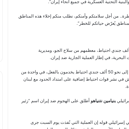
لبنية التحتية العسكرية في جميع أنحاء إيران”.
ة.. من أجل سلامتكم وأمنكم، نطلب منكم إخلاء هذه المناطق
لمناطق يُعرّض حياتكم للخطر”.
لتزامن مع ذلك، استدعى الجيش الإسرائيلي نحو 20 ألف جندي احتياط، معظمهم من سلاح الجو، ومديرية
 البحرية، في إطار العملية الجارية ضد إيران.
وأشارت “تايمز أوف إسرائيل” إلى أن هؤلاء سينضمون إلى نحو 50 ألف جندي احتياط يخدمون بالفعل، في واحدة من
جيش في نشر قوات احتياط إضافية على امتداد الحدود مع لبنان
.
رائيلي
بنيامين نتنياهو
أطلق على الهجوم ضد إيران اسم “زئير
سرائيلي قوله إن العملية التي نُفذت يوم السبت جرى