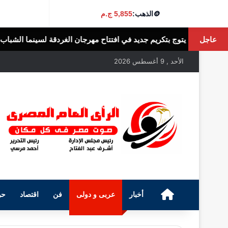
🪙
الذهب:
5,855 ج.م
عاجل
ي افتتاح مهرجان الغردقة لسينما الشباب
بعد
الرأى العام المصرى
الأحد , 9 أغسطس 2026
الرئيسية
أخبار
عربى و دولى
فن
اقتصاد
حو