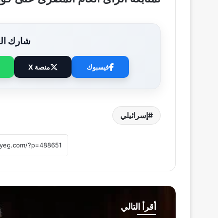
شارك الخ
فيسبوك
منصة X
إسرائيلي
أقرأ التالي