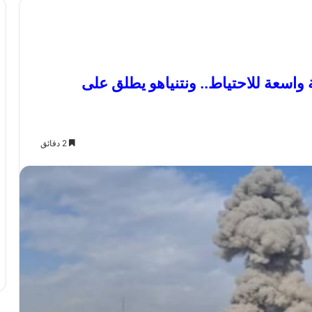
ة واسعة للاحتياط.. ونتنياهو يطلق على
2 دقائق