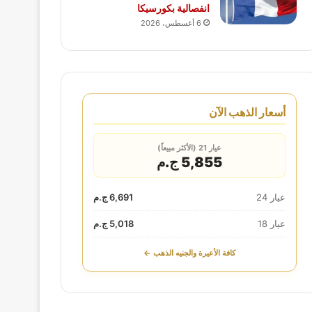
انفصالية بكورسيكا
6 أغسطس، 2026
أسعار الذهب الآن
عيار 21 (الأكثر مبيعاً)
5,855 ج.م
عيار 24
6,691 ج.م
عيار 18
5,018 ج.م
كافة الأعيرة والجنيه الذهب ←