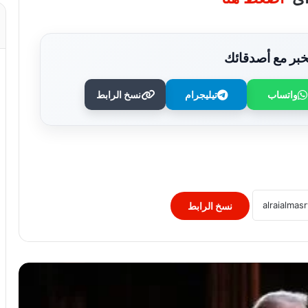
بر مع أصدقائك
واتساب
تيليجرام
نسخ الرابط
نيويورك تايمز: الإدارة الأمريكية تبحث عن
زعيم جديد يتولى الحكم فى هافانا مع
استمرار الضغط على الحكومة الحالية وسط
مخاوف من ظهور بديل متشدد.. وحفيد
راؤول كاسترو ضمن المرشحين
بريطانيا تدق ناقوس الخطر من تمدد الإخوان
والإسلام السياسي.. شبكات نفوذ تتغلغل
داخل المؤسسات والمجتمع وتمويل عابر
نسخ الرابط
للحدود يثير المخاوف..
قريعي: يفوز بجائزة دينق قوج للكتابة
التوثيقية في دورتها الأولى
“التربية” الكويتية تصدر قرارا بغلق المدرسة