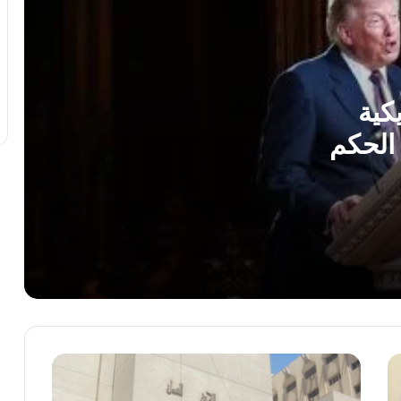
الإيرانية الخاصة وإلغاء ترخيصها
النيابة الفرنسية لمكافحة الإرهاب تفتح
تحقيقا فى تهديدات جماعة انفصالية
بكورسيكا
يكية
الحكم
الصحف العالمية: صدام ترامب وهيجسيث
بسبب الذخائر.. وقلق بالكونجرس من
غط على
شراكة أقوى مع إسرائيل..
وف من
لبنان: إصابة 8 أشحاص فى غارة إسرائيلية
راؤول
على بلدة برج الشمالي
لغز اختفاء مجتبى خامنئي يحير الولايات
المتحدة.. خبير: إما مات أو أصبح عاجزا
حبس
جنة همام.. طفولة ينهكها المرض وأم تنتظر
متهم
بصيص أمل للعلاج خارج غزة
4