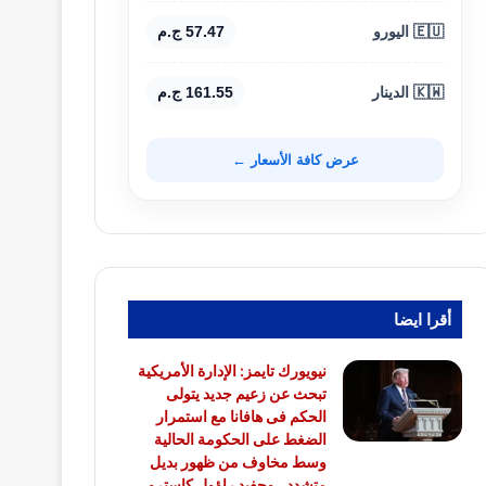
🇪🇺 اليورو
57.47 ج.م
🇰🇼 الدينار
161.55 ج.م
عرض كافة الأسعار ←
أقرا ايضا
نيويورك تايمز: الإدارة الأمريكية
تبحث عن زعيم جديد يتولى
الحكم فى هافانا مع استمرار
الضغط على الحكومة الحالية
وسط مخاوف من ظهور بديل
متشدد.. وحفيد راؤول كاسترو