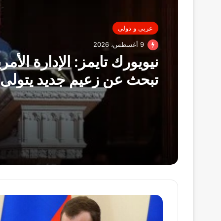
عربى و دولى
9 أغسطس، 2026
نيويورك تايمز: الإدارة الأمر
تبحث عن زعيم جديد يتولى 
فى هافانا مع استمرار الض
الحكومة الحالية وسط مخا
ظهور بديل متشدد.. وحفيد 
كاسترو ضمن المرشحين
ميدفيديف
يهاجم
ترامب