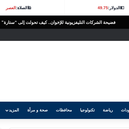
💵
الدولار:
49.75
🕌
الصلاة:
العصر
لتليفزيونية للإخوان.. كيف تحولت إلى “ستارة” لتدوير الأموال وتمويل الأذ
داث
رياضة
تكنولوجيا
محافظات
صحة و مرأة
المزيد