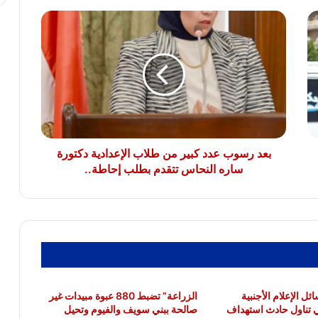
بعد
نقيب معلمين دير مو اس يتقدم بخالص
رسوب
التهاني والشكر لفخامة الرئيس عبد الفتاح
عدد
السيسي رئيس الجمهورية
كبير
من
طلاب
رئيس الوزراء للمصريين بالخارج: أنتم جزء
الإعدادية
غالٍ من هذا الشعب العظيم الذي نتشرف
بالعمل من أجله
دكتورة
ساره
النحاس
بعد رسوب عدد كبير من طلاب الإعدادية دكتورة
تتقدم
ساره النحاس تتقدم بطلب إحاطة..
بطلب
إحاطة..
ل الإعلام الأجنبية
الزراعة” تضبط 880 عبوة مبيدات غير
 تناول حادث استهداف
صالحة ببني سويف والفيوم وتحيل