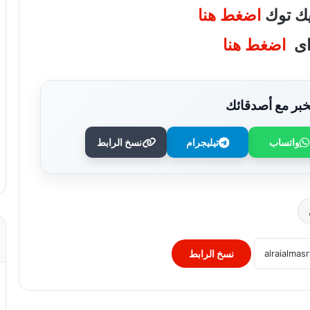
تيك توك
اضغط هنا
واى
اضغط هنا
بر مع أصدقائك
واتساب
تيليجرام
نسخ الرابط
وزارة التعليم: عدد ساعات دراسية أكبر لمواد
شهادة البكالوريا
رئيس الوزراء يستقبل المدير العام لمنظمة
اليونسكو
نسخ الرابط
استجابةً لأولياء الأمور.. محافظ الجيزة يقرر
خفض الحد الأدنى لتنسيق الثانوية العامة إلى
225 درجة