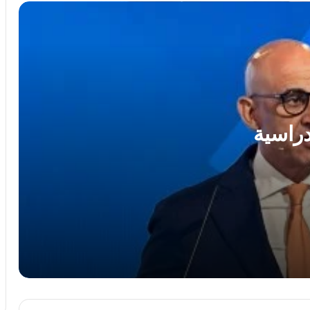
محمد جبريل : زيادة الكهرباء 12% ترهق
المواطنين ..وعلي الحكومة كشف الحقيقة
كاملة
الريف المصرى: 4500 طلب من المصريين
بالخارج للتعاقد على أراضى مزرعتك فى
مصر
دراسية
النائب سامي سوس عضو مجلس النواب عن
سوهاج المراغة حزب مستقبل وطن يتقدم
بخالص التهاني والشكر لفخامة الرئيس عبد
الفتاح السيسي رئيس الجمهورية
مصدر مطلع: مشاركة مصر في التحالف
البحري متعدد الجنسيات قيد الدراسة
زلزال الفجر.. وزيرة التضامن توجه بتفعيل
خطة الطوارئ لفرق الإغاثة بالمحافظات فور
شعور المواطنين بالهزة الأرضية..