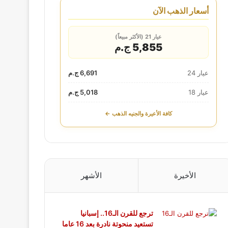
أسعار الذهب الآن
عيار 21 (الأكثر مبيعاً)
5,855 ج.م
عيار 24
6,691 ج.م
عيار 18
5,018 ج.م
كافة الأعيرة والجنيه الذهب ←
الأخيرة
الأشهر
ترجع للقرن الـ16.. إسبانيا
تستعيد منحوتة نادرة بعد 16 عاما