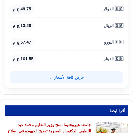
🇺🇸 الدولار
49.75 ج.م
🇸🇦 الريال
13.28 ج.م
🇪🇺 اليورو
57.47 ج.م
🇰🇼 الدينار
161.55 ج.م
عرض كافة الأسعار ←
أقرا ايضا
جامعة هيروشيما تمنح وزير التعليم محمد عبد
اللطيف الدكتوراه الفخرية تقديرًا لجهوده في إصلاح