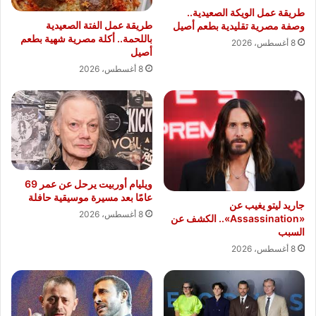
بشهادة
طريقة عمل الويكة الصعيدية..
بلومبرج
طريقة عمل الفتة الصعيدية
وصفة مصرية تقليدية بطعم أصيل
العالمية
باللحمة.. أكلة مصرية شهية بطعم
8 أغسطس، 2026
في
أصيل
الربع
8 أغسطس، 2026
الأول
من
عام
2025
ويليام أوربيت يرحل عن عمر 69
عامًا بعد مسيرة موسيقية حافلة
جاريد ليتو يغيب عن
8 أغسطس، 2026
«Assassination».. الكشف عن
السبب
8 أغسطس، 2026