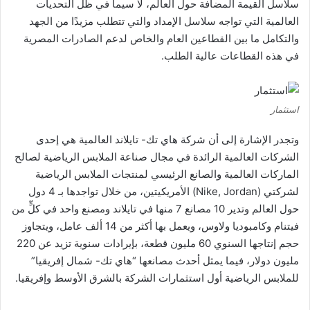
سلاسل القيمة المضافة حول العالم، لا سيما في ظل التحديات
العالمية التي تواجه سلاسل الإمداد والتي تتطلب مزيدًا من الجهد
والتكامل ما بين القطاعين العام والخاص لدعم الصادرات المصرية
في هذه القطاعات عالية الطلب.
استثمار
وتجدر الإشارة إلى أن شركة هاي تك- تايلاند العالمية هي إحدى
الشركات العالمية الرائدة في مجال صناعة الملابس الرياضية لصالح
الماركات العالمية والصانع الرئيسي لمنتجات الملابس الرياضية
لشركتي (Nike, Jordan) الأمريكيتين، من خلال تواجدها بـ 4 دول
حول العالم وتدير 10 مصانع 7 منها في تايلاند ومصنع واحد في كلٍّ من
فيتنام وكامبوديا ولاوس، ويعمل بها أكثر من 14 ألف عامل، ويتجاوز
حجم إنتاجها السنوي 60 مليون قطعة، بإيرادات سنوية تزيد عن 220
مليون دولار، فيما يمثل أحدث مصانعها “هاي تك- شمال إفريقيا”
للملابس الرياضية أول استثمارات الشركة بالشرق الأوسط وإفريقيا.