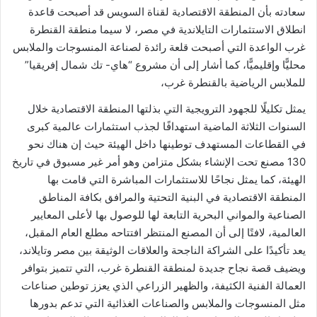
سعادته بأن المنطقة الاقتصادية لقناة السويس قد أصبحت قاعدة
انطلاق الاستثمارات التايلاندية في مصر، لا سيما منطقة القنطرة
غرب الواعدة التي أصبحت قلعة رائدة لصناعة المنسوجات والملابس
محليًّا وإقليميًّا، كما أشار إلى أن مشروع “هاي- تك شمال إفريقيا”
للملابس الرياضية بالقنطرة غرب،
يمثل تكليلًا للجهود الترويجية التي بذلتها المنطقة الاقتصادية خلال
السنوات الثلاثة الماضية استهدافًا لجذب استثمارات عالمية كبرى
في القطاعات المستهدف توطينها داخل الهيئة حيث إن هناك نحو
130 مصنع تحت الإنشاء بشكل متزامن وهو أمر غير مسبوق في تاريخ
الهيئة، كما يمثل نجاحًا للاستثمارات المباشرة التي قامت بها
المنطقة الاقتصادية في البنية التحتية والمرافق بكافة المناطق
الصناعية والمواني البحرية التابعة لها للوصول بها لأعلى المعايير
العالمية، لافتًا إلى أن المصنع المنتظر افتتاحه مطلع العام المقبل،
يعد تأكيدًا على الشراكة الناجحة والعلاقات الوثيقة بين مصر وتايلاند،
ويضيف قصة نجاح جديدة لمنطقة القنطرة غرب، التي تتميز بتوافر
العمالة الفنية الكثيفة، والظهير الزراعي الذي يعزز توطين صناعات
مثل المنسوجات والملابس والصناعات الغذائية التي تدعم بدورها