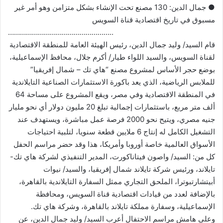
● جمال الدين: 130 مصنع تحت الإنشاء بشكل متزامن وهو أمر غير
مسبوق في تاريخ اقتصادية قناة السويس
……………………………………………..
قام السيد/ وليد جمال الدين، رئيس الهيئة العامة للمنطقة الاقتصادية
لقناة السويس، والسيد اللواء طيار/ أكرم جلال، محافظ الإسماعيلية،
بوضع حجر الأساس لمشروع مصنع “هاي تك – شمال إفريقيا”
للملابس الرياضية، الذي يعد باكورة الاستثمارات الصناعية التايلاندية
في المنطقة الاقتصادية وفي مصر، ويقع المشروع على مساحة 64
ألف متر مربع، باستثمارات إجمالية تبلغ 20 مليون دولار أي نحو مليار
جنيه مصري، ويتيح نحو 2000 فرصة عمل مباشرة، ويستهدف عند
التشغيل الكامل له إنتاج 6 ملايين قطعة سنويا، لتلبية احتياجات
الأسواق العالمية خاصة أوروبا وأمريكا، هذا وقد حضر مراسم الحفل
كل من: السيد/ واصون فيتاناكورت، المدير التنفيذي لشركة هاي تك-
تايلاند، ورئيس شركة تايلاند شمال إفريقيا، والسيد/ نيوات
أبيتشارتبوترا، الملحق التجاري ممثل السفارة التايلاندية بالقاهرة،
بالإضافة لعدد من قيادات اقتصادية قناة السويس، ومحافظة
الإسماعيلية، وسفارة مملكة تايلاند بالقاهرة، وشركة هاي تك.
وعلى هامش مراسم الاحتفال أعرب السيد/ وليد جمال الدين، عن