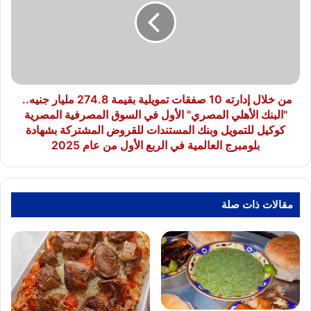
10
صفقات
تمويلية
بقيمة
274.8
مليار
جنيه..
من خلال إدارته 10 صفقات تمويلية بقيمة 274.8 مليار جنيه..
"البنك
"البنك الأهلي المصري" الأول في السوق المصرفية المصرية
الأهلي
كوكيل للتمويل وبنك المستندات للقروض المشتركة بشهادة
المصري"
بلومبرج العالمية في الربع الأول من عام 2025
الأول
في
السوق
المصرفية
مقالات ذات صلة
المصرية
كوكيل
للتمويل
وبنك
المستندات
للقروض
المشتركة