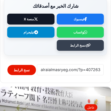
شارك الخبر مع أصدقائك
فيسبوك
منصة X
واتساب
تيليجرام
نسخ الرابط
نسخ الرابط
عاجل