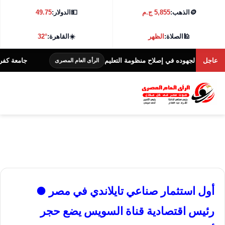
🪙
الذهب:
5,855 ج.م
💵
الدولار:
49.75
🕌
الصلاة:
الظهر
☀️
القاهرة:
32°
عاجل
ا لجهوده في إصلاح منظومة التعليم
جامعة كفر الشيخ تطلق هاكاثون ا
الرأى العام المصرى
أول استثمار صناعي تايلاندي في مصر ●
رئيس اقتصادية قناة السويس يضع حجر