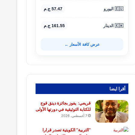
🇪🇺 اليورو
57.47 ج.م
🇰🇼 الدينار
161.55 ج.م
عرض كافة الأسعار ←
أقرا ايضا
قريعي: يفوز بجائزة دينق قوج
للكتابة التوثيقية في دورتها الأولى
7 أغسطس، 2026
“التربية” الكويتية تصدر قرارا