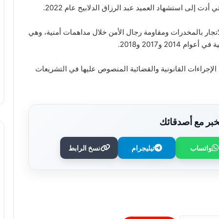
أدت إلى استشهاد العميد عبد الرزاق الدلابيح عام 2022.
لاتجار بالمخدرات ومقاومة رجال الأمن خلال مداهمات أمنية، وهي
20 و2017 و2018.
 الإجراءات القانونية والقضائية المنصوص عليها في التشريعات
بر مع أصدقائك
واتساب
تيليجرام
نسخ الرابط
قريعي: يفوز بجائزة دينق قوج للكتابة
التوثيقية في دورتها الأولى
“التربية” الكويتية تصدر قرارا بغلق المدرسة
الإيرانية الخاصة وإلغاء ترخيصها