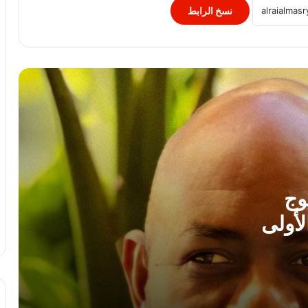
نسخ الرابط
النيابة الفرنسية لمكافحة الإرهاب تفتح
تحقيقا فى تهديدات جماعة انفصالية
بكورسيكا
الصحف العالمية: صدام ترامب وهيجسيث
بسبب الذخائر.. وقلق بالكونجرس من
شراكة أقوى مع إسرائيل..
لبنان: إصابة 8 أشحاص فى غارة إسرائيلية
على بلدة برج الشمالي
وج
لأولى
لغز اختفاء مجتبى خامنئي يحير الولايات
المتحدة.. خبير: إما مات أو أصبح عاجزا
جنة همام.. طفولة ينهكها المرض وأم تنتظر
بصيص أمل للعلاج خارج غزة