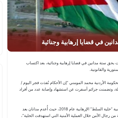
 بحق ستة مدانين في قضايا إرهابية وجنائية، بعد اكتساب
ورية والقانونية.
ومة الأردنية محمد المومني “إن الأحكام نُفذت فجر اليوم /
ولة، وتضمنت جرائم أسفرت عن استشهاد وإصابة عدد من أفراد
وأضاف “أن من بين القضايا التي نُفذت فيها الأحكام قضية “خلية السلط” الإرهابية عام 2018، حيث أُعدم مدانان بعد
ن رجال الأمن خلال العملية الأمنية التي استهدفت الخلية”،