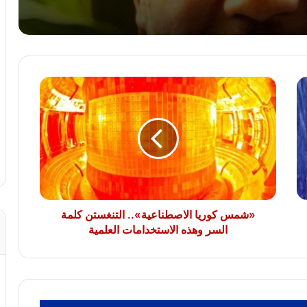
لمواجهة تهديدات ترامب.. تجنيد إلزامى ممتد
فى الدنمارك ونشر 100 جندي لأول مرة
«شمس
بين الحرب والسلام.. هل تنجح الجهود
كوريا
الأممية فى إنهاء أزمة السودان؟
الاصطناعية»..
التنغستن
كلمة
السر
الأردن يؤيد بيان مصر وقطر وتركيا بإدانة
وهذه
الانتهاكات الإسرائيلية فى غزة
الاستخدامات
العلمية
«شمس كوريا الاصطناعية».. التنغستن كلمة
السر وهذه الاستخدامات العلمية