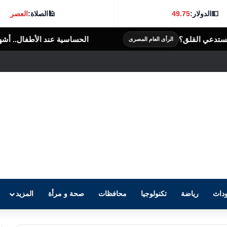
💵
الدولار:
49.75
🕌
الصلاة:
العصر
الحساسية عند الأطفال.. أشهر الأعراض وكيفية التعام
ام المصرى
داث
رياضة
تكنولوجيا
محافظات
صحة و مرأة
المزيد