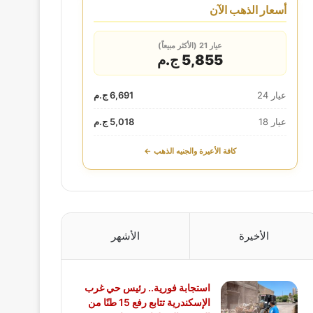
أسعار الذهب الآن
عيار 21 (الأكثر مبيعاً)
5,855 ج.م
عيار 24
6,691 ج.م
عيار 18
5,018 ج.م
كافة الأعيرة والجنيه الذهب ←
الأخيرة
الأشهر
استجابة فورية.. رئيس حي غرب
الإسكندرية تتابع رفع 15 طنًا من