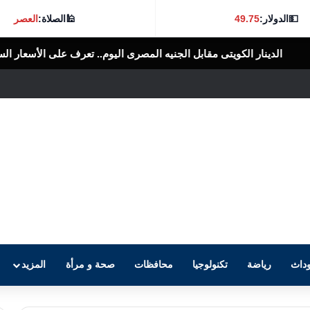
💵
الدولار:
49.75
🕌
الصلاة:
العصر
قابل الجنيه المصرى اليوم.. تعرف على الأسعار السبت 8 أغسطس
الرأى ا
داث
رياضة
تكنولوجيا
محافظات
صحة و مرأة
المزيد