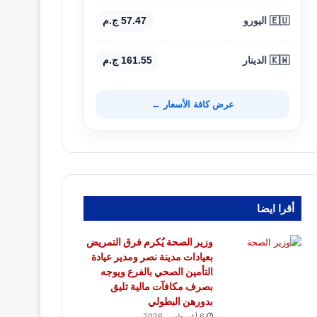
🇪🇺 اليورو
57.47 ج.م
🇰🇼 الدينار
161.55 ج.م
عرض كافة الأسعار ←
أقرا ايضا
وزير الصحة يُكرم فرق التمريض
بعيادات مدينة نصر ومدير عيادة
التأمين الصحي بالفرع ويوجه
بصرف مكافآت مالية تليق
بدورهن البطولي
6 أغسطس، 2026