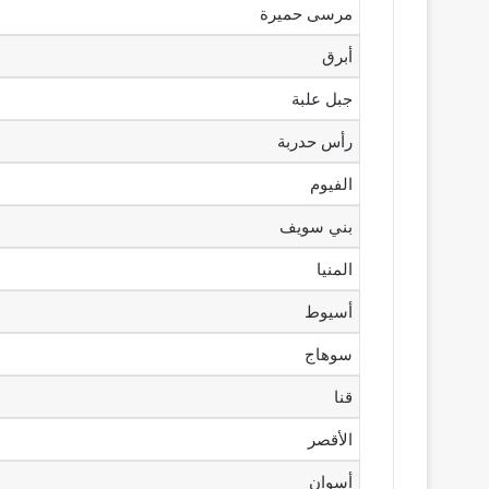
مرسى حميرة
أبرق
جبل علبة
رأس حدربة
الفيوم
بني سويف
المنيا
أسيوط
سوهاج
قنا
الأقصر
أسوان