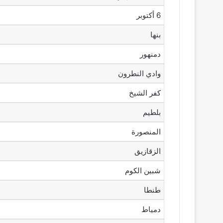
6 أكتوبر
بنها
دمنهور
وادي النطرون
كفر الشيخ
بلطيم
المنصورة
الزقازيق
شبين الكوم
طنطا
دمياط