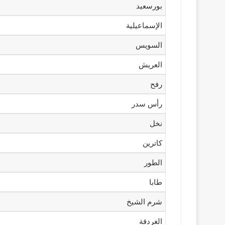
بورسعيد
الإسماعيلية
السويس
العريش
رفح
رأس سدر
نخل
كاترين
الطور
طابا
شرم الشيخ
الغردقة