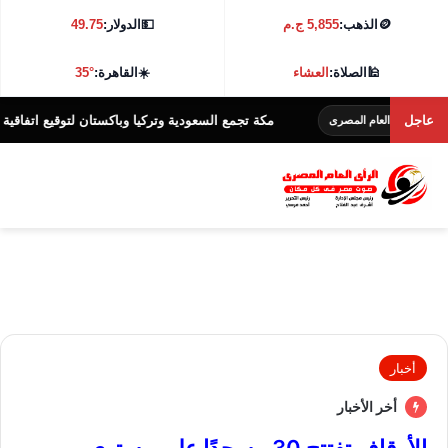
🪙
الذهب:
5,855 ج.م
💵
الدولار:
49.75
🕌
الصلاة:
العشاء
☀️
القاهرة:
35°
عاجل
مكة تجمع السعودية وتركيا وباكستان لتوقيع اتفاقية دفاعية مش
العام المصرى
أخبار
أخر الأخبار