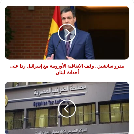
بيدرو
سانشيز..
وقف
الاتفاقية
الأوروبية
مع
إسرائيل
ردا
على
أحداث
بيدرو سانشيز.. وقف الاتفاقية الأوروبية مع إسرائيل ردا على
لبنان
أحداث لبنان
تخفيض
ضريبة
القيمة
المضافة
لبعض
القطاعات..
تفاصيل
التسهيلات