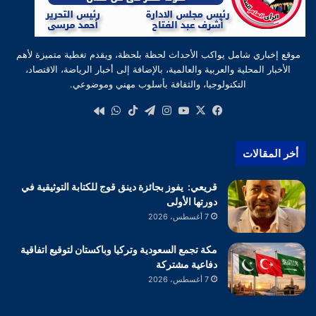
موقع إخباري شامل يواكب الأحداث لحظة بلحظة، ويقدم تغطية متميزة لأهم
الأخبار المحلية والعربية والعالمية، بالإضافة إلى أخبار الرياضة، الاقتصاد،
التكنولوجيا، والثقافة بأسلوب مهني وموضوعي.
‫X
فيسبوك
‫YouTube
انستقرام
تيلقرام
‫TikTok
واتساب
كواى
أخر المقالات
قريعي: يفوز بجائزة دينق قوج للكتابة التوثيقية في
دورتها الأولى
7 أغسطس، 2026
مكة تجمع السعودية وتركيا وباكستان لتوقيع اتفاقية
دفاعية مشتركة
7 أغسطس، 2026