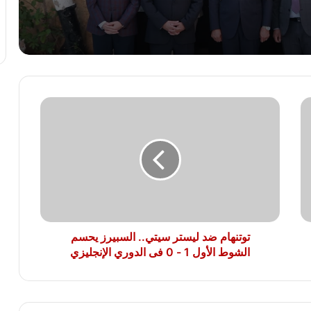
خفض الحد الأدنى لتنسيق الثانوية العامة إلى
225 درجة
محمد جبريل : زيادة الكهرباء 12% ترهق
المواطنين ..وعلي الحكومة كشف الحقيقة
كاملة
توتنهام
الريف المصرى: 4500 طلب من المصريين
ضد
بالخارج للتعاقد على أراضى مزرعتك فى
ليستر
مصر
سيتي..
السبيرز
يحسم
النائب سامي سوس عضو مجلس النواب عن
الشوط
سوهاج المراغة حزب مستقبل وطن يتقدم
الأول
بخالص التهاني والشكر لفخامة الرئيس عبد
الفتاح السيسي رئيس الجمهورية
1
-
توتنهام ضد ليستر سيتي.. السبيرز يحسم
0
الشوط الأول 1 - 0 فى الدوري الإنجليزي
فى
الدوري
الإنجليزي