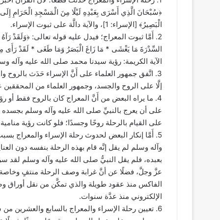
﴿سُبْحَانَ الَّذِي أَسْرَى بِعَبْدِهِ لَيْلًا مِنَ الْمَسْجِدِ الْحَرَامِ إِلَى الْم
الْبَصِيرُ﴾ [الإسراء: 1]، والآية دالَّة على ثبوت الإسراء.
2. أَمَّا ثبوت المعراج؛ فيدل عليه قوله تعالى: ﴿وَلَقَدْ رَآهُ نَزْلَةً 
الآية الكريمة: رؤية سيدنا محمد صلى الله عليه وآله وس
3. اتَّفق جمهور العلماء على أَنَّ الإسراء حَدَث بالروح وال
إلَّا على الروح والجسد، وجمهور العلماء من المحققين ع
4. ما يراه البعض من أَنَّ المعراج كان بالروح فقط أو رؤيا من
على أن يعرج بالنبيِّ صلى الله عليه وآله وسلم بجسده
على القيام بالرحلة روحًا وجسدًا؛ فلو كانت رؤية منامية 
5. أَمَّا إنكار البعض لحدوث رحلة الإسراء والمعراج بسب
وآله وسلم لم يقل إنَّه قام بهذه الرحلة بنفسه دون العنا
بعبده، فلم يقل النبيُّ صلى الله عليه وآله وسلم لقد س
عزَّ وجلَّ، فضلًا عن أنَّ غرابة وصف الرحلة منتفٍ وخا
الفاكس منذ عقود طويلة والذي تمكَّن من نقل أوراق وص
الإلكتروني منذ عدَّة سنوات.
6. تعيين رحلة الإسراء والمعراج بالسابع والعشرين من