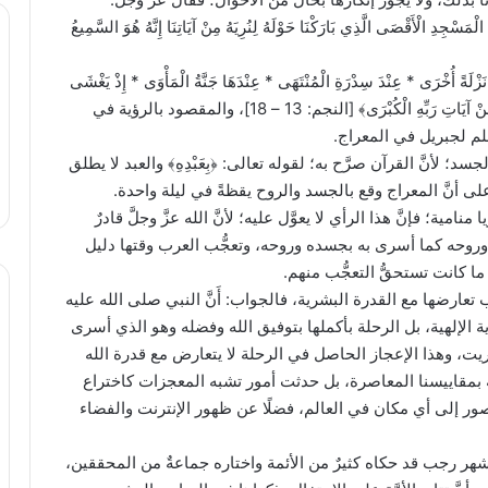
َسْجِدِ الْأَقْصَى الَّذِي بَارَكْنَا حَوْلَهُ لِنُرِيَهُ مِنْ آيَاتِنَا إِنَّهُ هُوَ السَّمِيعُ
أُخْرَى * عِنْدَ سِدْرَةِ الْمُنْتَهَى * عِنْدَهَا جَنَّةُ الْمَأْوَى * إِذْ يَغْشَى
السِّدْرَةَ مَا يَغْشَى * مَا زَاغَ الْبَصَرُ وَمَا طَغَى * لَقَدْ رَأَى مِنْ آيَاتِ رَبِّهِ الْكُبْرَى﴾ [النجم: 13 – 18]، والمقصود بالرؤية في
لم لجبريل في المعراج.
جسد؛ لأنَّ القرآن صرَّح به؛ لقوله تعالى: ﴿بِعَبْدِهِ﴾ والعبد لا يطلق
لى أنَّ المعراج وقع بالجسد والروح يقظةً في ليلة واحدة.
امية؛ فإنَّ هذا الرأي لا يعوَّل عليه؛ لأنَّ الله عزَّ وجلَّ قادرٌ
 وروحه كما أسرى به بجسده وروحه، وتعجُّب العرب وقتها دليل
ما كانت تستحقُّ التعجُّب منهم.
ب تعارضها مع القدرة البشرية، فالجواب: أَنَّ النبي صلى الله عليه
ية الإلهية، بل الرحلة بأكملها بتوفيق الله وفضله وهو الذي أسرى
ريت، وهذا الإعجاز الحاصل في الرحلة لا يتعارض مع قدرة الله
صة بمقاييسنا المعاصرة، بل حدثت أمور تشبه المعجزات كاختراع
ور إلى أي مكان في العالم، فضلًا عن ظهور الإنترنت والفضاء
 شهر رجب قد حكاه كثيرٌ من الأئمة واختاره جماعةٌ من المحققين،