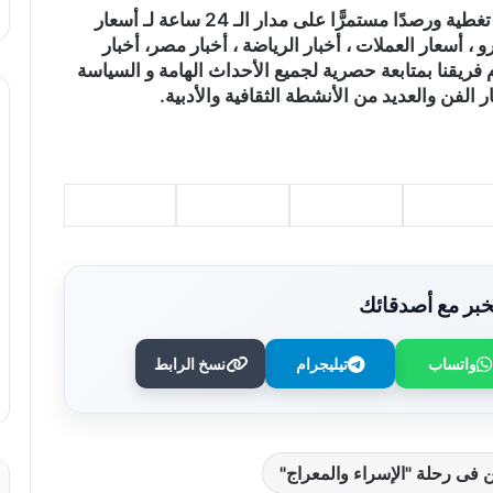
)، تغطية ورصدًا مستمرًّا على مدار الـ 24 ساعة لـ أسعار
و ، أسعار العملات ، أخبار الرياضة ، أخبار مصر، أخبار
 فريقنا بمتابعة حصرية لجميع الأحداث الهامة و السياسة
ر الفن والعديد من الأنشطة الثقافية والأدبية.
بر مع أصدقائك
واتساب
تيليجرام
نسخ الرابط
وزير الصحة يُكرم فرق التمريض بعيادات
مدينة نصر ومدير عيادة التأمين الصحي
بالفرع ويوجه بصرف مكافآت مالية تليق
بدورهن البطولي
بنك QNB مصر يعزز جاهزية المشروعات