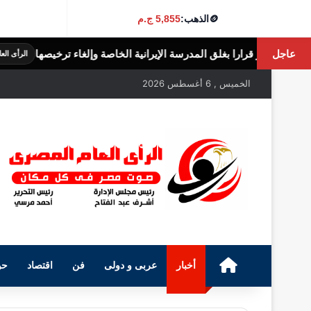
🪙
الذهب:
5,855 ج.م
عاجل
 المدرسة الإيرانية الخاصة وإلغاء ترخيصها
الث
الرأى العام المصرى
الخميس , 6 أغسطس 2026
الرئيسية
أخبار
عربى و دولى
فن
اقتصاد
حو