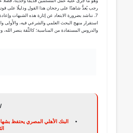
وهو ما جرى عليه عمل المسلمين قديمًا وحديثًا، فضلًا عن 
رجب يُعدُّ شاهدًا على رجحان هذا القول ودليلًا على قوته
7. نناشد بضرورة الابتعاد عن إثارة هذه الشبهات وإعا
استقرار منهج البحث العلمي والشرعي فيه، والأَولى والأ
والدروس المستفادة من المناسبة؛ كالثِّقة بنصر الله، وح
ا
البنك الأهلي المصري يحتفظ بشهاد
ال