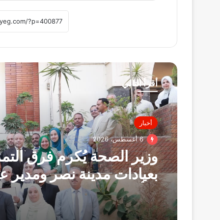
أقرأ التالي
أخبار
6 أغسطس، 2026
وزير الصحة يُكرم فرق الت
بعيادات مدينة نصر ومدير عي
التأمين الصحي بالفرع ويوج
بصرف مكافآت مالية تليق 