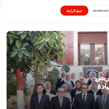
الصغيرة والمتوسطة للنمو والتوسع من خلال
برنامج أبطال المشروعات الصغيرة
نسخ الرابط
والمتوسطة
برعاية رئيس جامعة الأزهر.. كلية طب
الأسنان (بنات) تنظم أول يوم علمي لجراحة
الفم والوجه والفكين
رئيس الوزراء يوافق على إنشاء منطقة
استثمارية داخل مشروع “البروج” بامتداد
مدينة الشروق
وزارة التعليم: عدد ساعات دراسية أكبر لمواد
شهادة البكالوريا
مريض
ادة
رئيس الوزراء يستقبل المدير العام لمنظمة
اليونسكو
ه
بدورهن
استجابةً لأولياء الأمور.. محافظ الجيزة يقرر