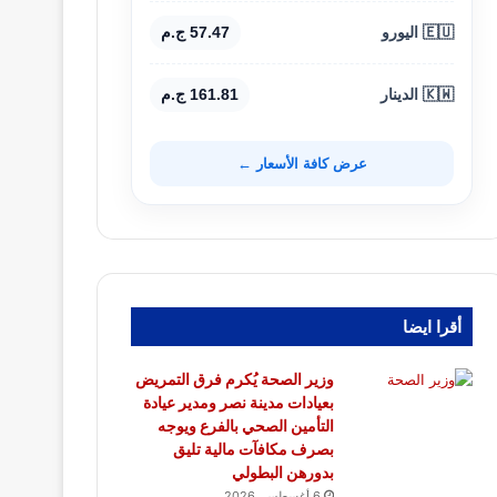
🇪🇺 اليورو
57.47 ج.م
🇰🇼 الدينار
161.81 ج.م
عرض كافة الأسعار ←
أقرا ايضا
وزير الصحة يُكرم فرق التمريض
بعيادات مدينة نصر ومدير عيادة
التأمين الصحي بالفرع ويوجه
بصرف مكافآت مالية تليق
بدورهن البطولي
6 أغسطس، 2026