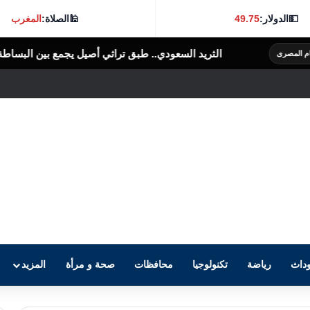
💵
الدولار:
49.75
🕌
الصلاة:
المغرب
ريد السعودي.. طبق تراثي أصيل يجمع بين البساطة والنكهة الغنية
الرأى الع
داث
رياضة
تكنولوجيا
محافظات
صحة و مرأة
المزيد