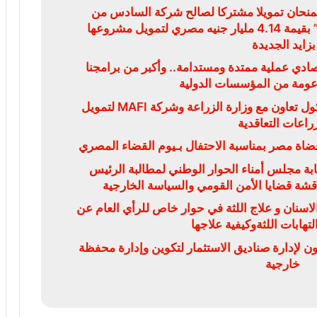
يمنحان تمويلا مشتركا لصالح شركة السادس من
أكتوبر للتنمية والاستثمار “سوديك” بقيمة 4.14 مليار جنيه مصري لتمويل مشروعها
بزايد الجديدة
قتصادي عملية ممتدة ومستدامة.. وأكبر من برامجنا
دعومة من المؤسسات الدولية
البنك الزراعي المصري يوقع بروتوكول تعاون مع وزارة الزراعة وشركة MAFI لتمويل
زراعات التعاقدية
ضاة مصر بمناسبة الاحتفال بـيوم القضاء المصري
بة مجلس أمناء الحوار الوطني لمطالبة الرئيس
ناقشة قضايا الأمن القومي والسياسة الخارجية
سنان و علاج اللثة في حوار خاص للرأي العام عن
تهابات اللثةوكيفية علاجها
ون لإدارة صناديق الاستثمار لتكوين وإدارة محفظة
خارجية