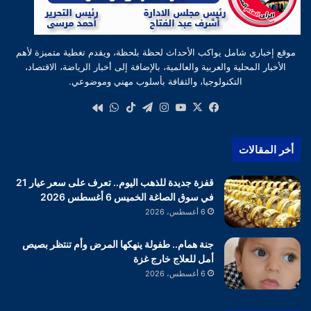
موقع إخباري شامل يواكب الأحداث لحظة بلحظة، ويقدم تغطية متميزة لأهم
الأخبار المحلية والعربية والعالمية، بالإضافة إلى أخبار الرياضة، الاقتصاد،
التكنولوجيا، والثقافة بأسلوب مهني وموضوعي.
‫X
فيسبوك
‫YouTube
انستقرام
تيلقرام
‫TikTok
واتساب
كواى
أخر المقالات
قفزة جديدة للذهب اليوم.. تعرف على سعر عيار 21
في سوق الصاغة الخميس 6 أغسطس 2026
6 أغسطس، 2026
جنة همام.. طفولة ينهكها المرض وأم تنتظر بصيص
أمل للعلاج خارج غزة
6 أغسطس، 2026