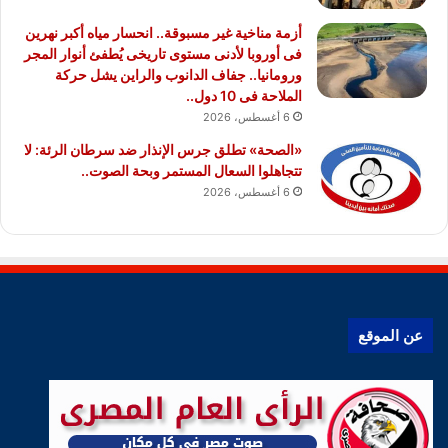
أزمة مناخية غير مسبوقة.. انحسار مياه أكبر نهرين
فى أوروبا لأدنى مستوى تاريخى يُطفئ أنوار المجر
ورومانيا.. جفاف الدانوب والراين يشل حركة
الملاحة فى 10 دول..
6 أغسطس، 2026
«الصحة» تطلق جرس الإنذار ضد سرطان الرئة: لا
تتجاهلوا السعال المستمر وبحة الصوت..
6 أغسطس، 2026
عن الموقع