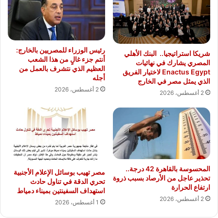
رئيس الوزراء للمصريين بالخارج:
شريكا استراتيجيا.. البنك الأهلي
أنتم جزء غالٍ من هذا الشعب
المصري يشارك في نهائيات
العظيم الذي نتشرف بالعمل من
Enactus Egypt لاختيار الفريق
أجله
الذي يمثل مصر في الخارج
2 أغسطس، 2026
2 أغسطس، 2026
المحسوسة بالقاهرة 42 درجة..
مصر تهيب بوسائل الإعلام الأجنبية
تحذير عاجل من الأرصاد بسبب ذروة
تحري الدقة في تناول حادث
ارتفاع الحرارة
استهداف السفينتين بميناء دمياط
2 أغسطس، 2026
1 أغسطس، 2026