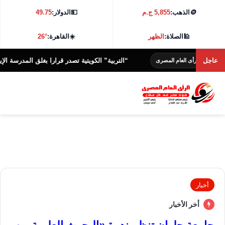
🪙
الذهب:
5,855 ج.م
💵
الدولار:
49.75
🕌
الصلاة:
الظهر
☀️
القاهرة:
26°
عاجل
“التربية” الكويتية تصدر قرارا بغلق المدرسة الإيرانية ا
الرأى العام المصرى
أخبار
أخر الأخبار