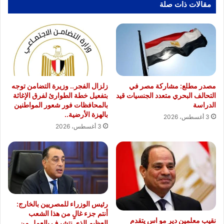
مقالات ذات صلة
مصدر مطلع: مشاركة مصر في
زلزال الفجر.. وزيرة التضامن توجه
التحالف البحري متعدد الجنسيات قيد
بتفعيل خطة الطوارئ لفرق الإغاثة
الدراسة
بالمحافظات فور شعور المواطنين
بالهزة الأرضية..
3 أغسطس، 2026
3 أغسطس، 2026
رئيس الوزراء للمصريين بالخارج:
أنتم جزء غالٍ من هذا الشعب
نقيب معلمين دير مو اس يتقدم
العظيم الذي نتشرف بالعمل من