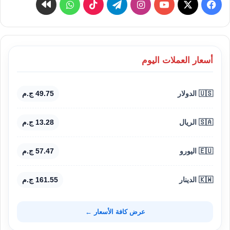
‫X
فيسبوك
‫YouTube
انستقرام
تيلقرام
‫TikTok
واتساب
كواى
أسعار العملات اليوم
🇺🇸 الدولار
49.75 ج.م
🇸🇦 الريال
13.28 ج.م
🇪🇺 اليورو
57.47 ج.م
🇰🇼 الدينار
161.55 ج.م
عرض كافة الأسعار ←