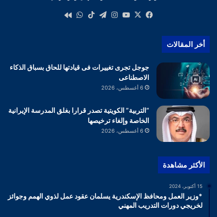
‫X
فيسبوك
‫YouTube
انستقرام
تيلقرام
‫TikTok
واتساب
كواى
أخر المقالات
جوجل تجرى تغييرات فى قيادتها للحاق بسباق الذكاء
الاصطناعى
6 أغسطس، 2026
“التربية” الكويتية تصدر قرارا بغلق المدرسة الإيرانية
الخاصة وإلغاء ترخيصها
6 أغسطس، 2026
الأكثر مشاهدة
15 أكتوبر، 2024
*وزير العمل ومحافظ الإسكندرية يسلمان عقود عمل لذوي الهمم وجوائز
لخريجي دورات التدريب المهني