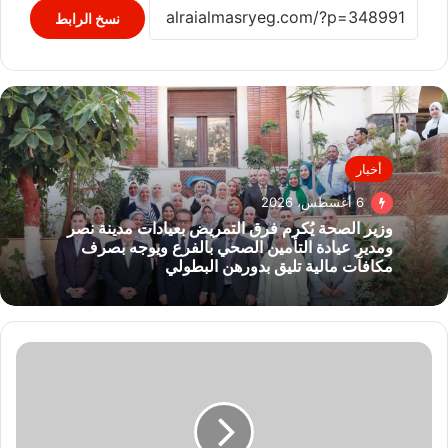
نسخ الرابط
أخبار
6 أغسطس، 2026
وزير الصحة يُكرم فرق التمريض بعيادات مدينة نصر
ومدير عيادة التأمين الصحي بالفرع ويوجه بصرف
مكافآت مالية تليق بدورهن البطولي
ترقبوا
غدًا..
خسوف
شبه
ظل