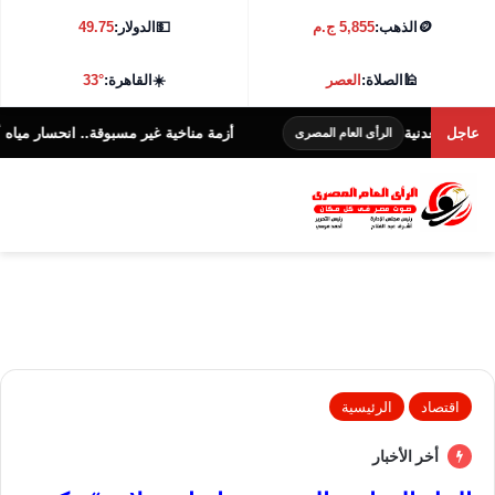
🪙
الذهب:
5,855 ج.م
💵
الدولار:
49.75
🕌
الصلاة:
العصر
☀️
القاهرة:
33°
ة
عاجل
أزمة مناخية غير مسبوقة.. انحسار مياه أكبر نهرين فى أو
الرأى العام المصرى
اقتصاد
الرئيسية
أخر الأخبار