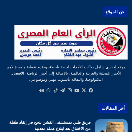
عن الموقع
موقع إخباري شامل يواكب الأحداث لحظة بلحظة، ويقدم تغطية متميزة لأهم
الأخبار المحلية والعربية والعالمية، بالإضافة إلى أخبار الرياضة، الاقتصاد،
التكنولوجيا، والثقافة بأسلوب مهني وموضوعي.
‫X
فيسبوك
‫YouTube
انستقرام
تيلقرام
‫TikTok
واتساب
كواى
أخر المقالات
فريق طبي بمستشفى الفشن ينجح في إنقاذ طفلة
من الاختناق بعد ابتلاع عملة معدنية