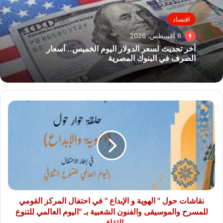
اقتصاد
6 أغسطس، 2026
آخر تحديث لسعر الدولار اليوم الخميس.. أسعار
الصرف في البنوك المصرية
نقاشات
حول
"
الهوية
و
الإبداع
"
في
احتفال
المركز
نقاشات حول " الهوية و الإبداع " في احتفال المركز القومي
القومي
للمسرح والموسيقى والفنون الشعبية بـ "اليوم العالمي للتنوع
للمسرح
الثقافي