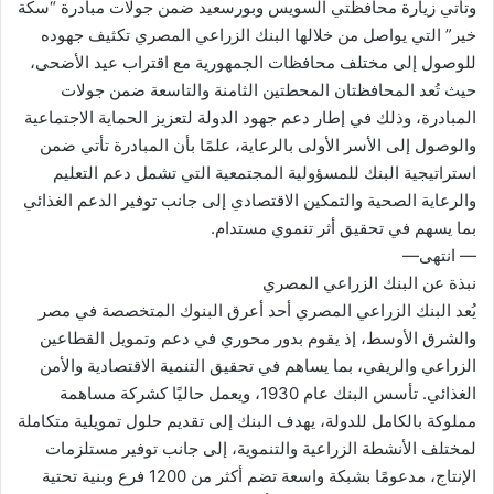
وتأتي زيارة محافظتي السويس وبورسعيد ضمن جولات مبادرة “سكة
خير” التي يواصل من خلالها البنك الزراعي المصري تكثيف جهوده
للوصول إلى مختلف محافظات الجمهورية مع اقتراب عيد الأضحى،
حيث تُعد المحافظتان المحطتين الثامنة والتاسعة ضمن جولات
المبادرة، وذلك في إطار دعم جهود الدولة لتعزيز الحماية الاجتماعية
والوصول إلى الأسر الأولى بالرعاية، علمًا بأن المبادرة تأتي ضمن
استراتيجية البنك للمسؤولية المجتمعية التي تشمل دعم التعليم
والرعاية الصحية والتمكين الاقتصادي إلى جانب توفير الدعم الغذائي
بما يسهم في تحقيق أثر تنموي مستدام.
— انتهى—
نبذة عن البنك الزراعي المصري
يُعد البنك الزراعي المصري أحد أعرق البنوك المتخصصة في مصر
والشرق الأوسط، إذ يقوم بدور محوري في دعم وتمويل القطاعين
الزراعي والريفي، بما يساهم في تحقيق التنمية الاقتصادية والأمن
الغذائي. تأسس البنك عام 1930، ويعمل حاليًا كشركة مساهمة
مملوكة بالكامل للدولة، يهدف البنك إلى تقديم حلول تمويلية متكاملة
لمختلف الأنشطة الزراعية والتنموية، إلى جانب توفير مستلزمات
الإنتاج، مدعومًا بشبكة واسعة تضم أكثر من 1200 فرع وبنية تحتية