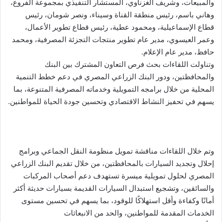
والمبيعات، وشريف الغزناوي، المستشار التنفيذي بمجموعة الفروع،
وهاني باسم، رئيس منطقة القناة وسيناء، ونصر شومان، رئيس
قطاع الإسماعيلية، ومحمود عطية، رئيس قطاع تطوير الأعمال،
وعمر العيسوي، مدير عام تطوير منتجات التجزئة المصرفية، ومحمد
حافظ، مدير عام الإعلام.
وتناولت اللقاءات بحث فرص التعاون المشترك بين البنك
والمحافظتين، ودور البنك الزراعي المصري في دعم خطط التنمية
المحلية من خلال برامجه التمويلية وخدماته المصرفية المتنوعة، بما
يسهم في تحفيز النشاط الاقتصادي وتحسين جودة الحياة للمواطنين.
وتم خلال اللقاءات مناقشة تمويل منظومة النقل الجماعي وبرامج
إحلال وتجديد السيارات بالمحافظتين، من خلال تقديم البنك الزراعي
المصري لحلول تمويلية ميسرة تستهدف دعم أصحاب المركبات
والسائقين، وتشجيع استبدال السيارات القديمة بسيارات حديثة أكثر
أمانًا وكفاءة وأقل استهلاكًا للوقود، بما يسهم في تحسين مستوى
الخدمات المقدمة للمواطنين، والحد من الانبعاثات