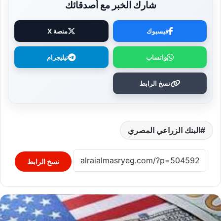
شارك الخبر مع أصدقائك
فيسبوك
منصة X
واتساب
تيليجرام
نسخ الرابط
البنك الزراعي المصري
نسخ الرابط