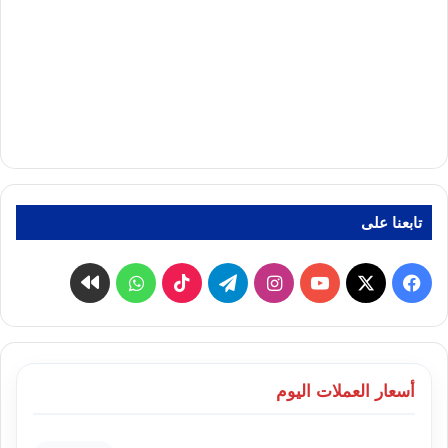
تابعنا على
‫X
فيسبوك
‫YouTube
انستقرام
تيلقرام
‫TikTok
واتساب
كواى
أسعار العملات اليوم