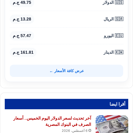
🇺🇸 الدولار
49.75 ج.م
🇸🇦 الريال
13.28 ج.م
🇪🇺 اليورو
57.47 ج.م
🇰🇼 الدينار
161.81 ج.م
عرض كافة الأسعار ←
أقرا ايضا
آخر تحديث لسعر الدولار اليوم الخميس.. أسعار
الصرف في البنوك المصرية
6 أغسطس، 2026