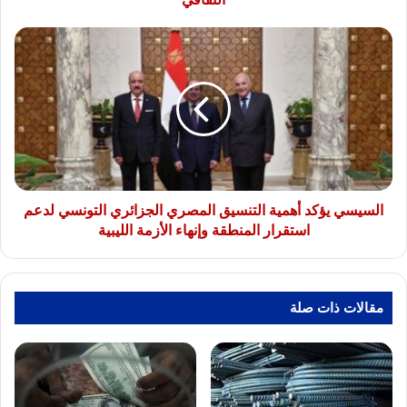
والموسيقى
والفنون
السيسي
الشعبية
يؤكد
بـ
أهمية
"اليوم
التنسيق
العالمي
المصري
للتنوع
الجزائري
الثقافي
التونسي
لدعم
استقرار
المنطقة
السيسي يؤكد أهمية التنسيق المصري الجزائري التونسي لدعم
وإنهاء
استقرار المنطقة وإنهاء الأزمة الليبية
الأزمة
الليبية
مقالات ذات صلة