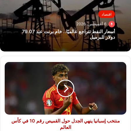
اقتصاد
6 أغسطس، 2026
أسعار النفط تتراجع عالميًا.. خام برنت عند 79.07
دولار للبرميل
منتخب
إسبانيا
ينهي
الجدل
حول
القميص
رقم
10
في
كأس
منتخب إسبانيا ينهي الجدل حول القميص رقم 10 في كأس
العالم
العالم