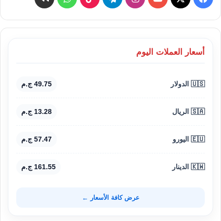
أسعار العملات اليوم
🇺🇸 الدولار
49.75 ج.م
🇸🇦 الريال
13.28 ج.م
🇪🇺 اليورو
57.47 ج.م
🇰🇼 الدينار
161.55 ج.م
عرض كافة الأسعار ←