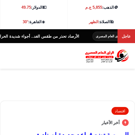
🪙
الذهب:
5,855 ج.م
💵
الدولار:
49.75
🕌
الصلاة:
الظهر
☀️
القاهرة:
30°
عاجل
الأرصاد تحذر من طقس الغد.. أجواء شديدة الحرارة و38 درجة بالقاهرة
ى العام المصرى
اقتصاد
أخر الأخبار