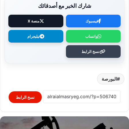
شارك الخبر مع أصدقائك
فيسبوك
منصة X
واتساب
تيليجرام
نسخ الرابط
البورصة
نسخ الرابط