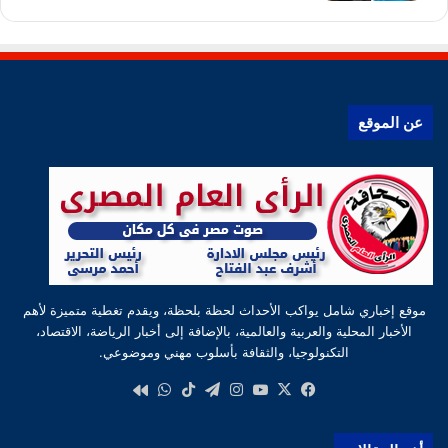
عن الموقع
موقع إخباري شامل يواكب الأحداث لحظة بلحظة، ويقدم تغطية متميزة لأهم
الأخبار المحلية والعربية والعالمية، بالإضافة إلى أخبار الرياضة، الاقتصاد،
التكنولوجيا، والثقافة بأسلوب مهني وموضوعي.
‫X
فيسبوك
‫YouTube
انستقرام
تيلقرام
‫TikTok
واتساب
كواى