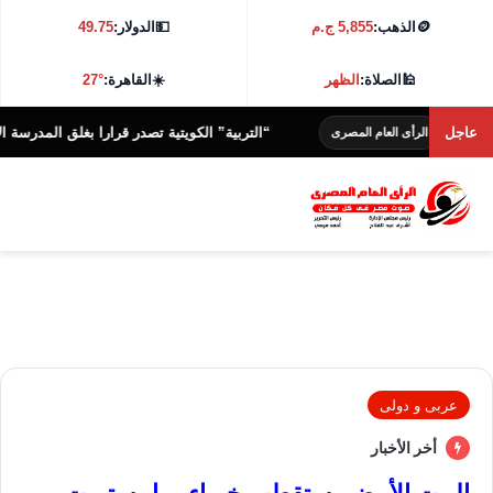
🪙
الذهب:
5,855 ج.م
💵
الدولار:
49.75
🕌
الصلاة:
الظهر
☀️
القاهرة:
27°
عاجل
“التربية” الكويتية تصدر قرارا بغلق المدرسة الإيرانية ال
الرأى العام المصرى
عربى و دولى
أخر الأخبار