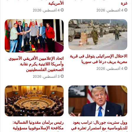
غزة
الأمريكية
4 أغسطس، 2026
4 أغسطس، 2026
الاحتلال الإسرائيلى يتوغل فى قرية
اتحاد الإعلاميين الأفريقي الآسيوي
معرية بريف درعا فى سوريا
وأمريكا اللاتينية يكرم نقابة
4 أغسطس، 2026
الصحفيين الفلسطينيين
3 أغسطس، 2026
وول ستريت جورنال: ترامب يعود
رئيس برلمان مقدونيا الشمالية:
للدبلوماسية مع استمرار تعثره في
مكافحة الإسلاموفوبيا مسؤولية