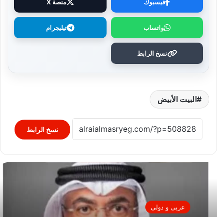
فيسبوك
منصة X
واتساب
تيليجرام
نسخ الرابط
البيت الأبيض
نسخ الرابط
عربى و دولى