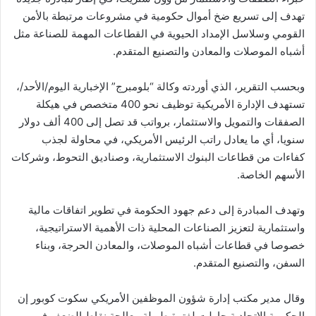
تهدف إلى تسريع ضخ أموال حكومية في مشروعات مرتبطة بالأمن
القومي وسلاسل الإمداد الحيوية في القطاعات المهمة للصناعة مثل
أشباه الموصلات والمعادن والتصنيع المتقدم.
وبحسب التقرير، الذي أوردته وكالة “بلومبرج” الإخبارية اليوم/الأحد/،
تستهدف الإدارة الأمريكية توظيف نحو 400 متخصص في هيكلة
الصفقات والتمويل والاستثمار، برواتب قد تصل إلى 400 ألف دولار
سنويا، أي ما يعادل راتب الرئيس الأمريكي، في محاولة لجذب
كفاءات من قطاعات البنوك الاستثمارية، وصناديق التحوط، وشركات
الأسهم الخاصة.
وتهدف المبادرة إلى دعم جهود الحكومة في تطوير اتفاقات مالية
واستثمارية لتعزيز الصناعات المحلية ذات الأهمية الاستراتيجية،
خصوصا في قطاعات أشباه الموصلات، والمعادن الحرجة، وبناء
السفن، والتصنيع المتقدم.
وقال مدير مكتب إدارة شؤون الموظفين الأمريكي سكوت كوبور إن
الحكومة الاتحادية حاولت لفترة طويلة معالجة نقاط الضعف في