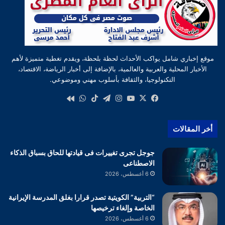
موقع إخباري شامل يواكب الأحداث لحظة بلحظة، ويقدم تغطية متميزة لأهم
الأخبار المحلية والعربية والعالمية، بالإضافة إلى أخبار الرياضة، الاقتصاد،
التكنولوجيا، والثقافة بأسلوب مهني وموضوعي.
‫X
فيسبوك
‫YouTube
انستقرام
تيلقرام
‫TikTok
واتساب
كواى
أخر المقالات
جوجل تجرى تغييرات فى قيادتها للحاق بسباق الذكاء
الاصطناعى
6 أغسطس، 2026
“التربية” الكويتية تصدر قرارا بغلق المدرسة الإيرانية
الخاصة وإلغاء ترخيصها
6 أغسطس، 2026