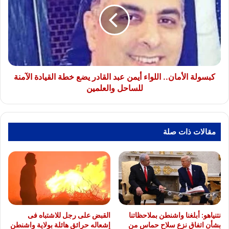
أيمن
عبد
القادر
يضع
خطة
القيادة
الآمنة
كبسولة الأمان.. اللواء أيمن عبد القادر يضع خطة القيادة الآمنة
للساحل
للساحل والعلمين
والعلمين
مقالات ذات صلة
نتنياهو: أبلغنا واشنطن بملاحظاتنا
القبض على رجل للاشتباه فى
بشأن اتفاق نزع سلاح حماس من
إشعاله حرائق هائلة بولاية واشنطن