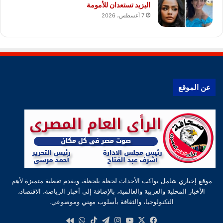
اليزيد تستعدان للأمومة
7 أغسطس، 2026
عن الموقع
موقع إخباري شامل يواكب الأحداث لحظة بلحظة، ويقدم تغطية متميزة لأهم
الأخبار المحلية والعربية والعالمية، بالإضافة إلى أخبار الرياضة، الاقتصاد،
التكنولوجيا، والثقافة بأسلوب مهني وموضوعي.
‫X
فيسبوك
‫YouTube
انستقرام
تيلقرام
‫TikTok
واتساب
كواى