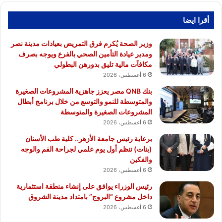
أقرا ايضا
وزير الصحة يُكرم فرق التمريض بعيادات مدينة نصر
ومدير عيادة التأمين الصحي بالفرع ويوجه بصرف
مكافآت مالية تليق بدورهن البطولي
6 أغسطس، 2026
بنك QNB مصر يعزز جاهزية المشروعات الصغيرة
والمتوسطة للنمو والتوسع من خلال برنامج أبطال
المشروعات الصغيرة والمتوسطة
6 أغسطس، 2026
برعاية رئيس جامعة الأزهر.. كلية طب الأسنان
(بنات) تنظم أول يوم علمي لجراحة الفم والوجه
والفكين
6 أغسطس، 2026
رئيس الوزراء يوافق على إنشاء منطقة استثمارية
داخل مشروع “البروج” بامتداد مدينة الشروق
6 أغسطس، 2026