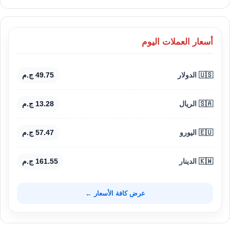
أسعار العملات اليوم
🇺🇸 الدولار
49.75 ج.م
🇸🇦 الريال
13.28 ج.م
🇪🇺 اليورو
57.47 ج.م
🇰🇼 الدينار
161.55 ج.م
عرض كافة الأسعار ←