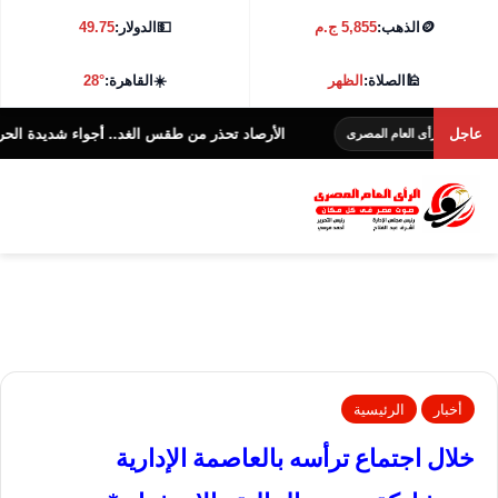
🪙
الذهب:
5,855 ج.م
💵
الدولار:
49.75
🕌
الصلاة:
الظهر
☀️
القاهرة:
28°
عاجل
الأرصاد تحذر من طقس الغد.. أجواء شديدة الحرارة و38 درجة بالقاهرة
ى العام المصرى
أخبار
الرئيسية
خلال اجتماع ترأسه بالعاصمة الإدارية