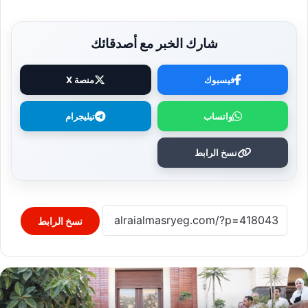
شارك الخبر مع أصدقائك
فيسبوك
منصة X
واتساب
تيليجرام
نسخ الرابط
نسخ الرابط