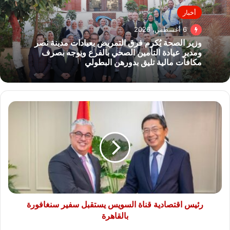
أخبار
6 أغسطس، 2026
وزير الصحة يُكرم فرق التمريض بعيادات مدينة نصر
ومدير عيادة التأمين الصحي بالفرع ويوجه بصرف
مكافآت مالية تليق بدورهن البطولي
رئيس
اقتصادية
قناة
السويس
يستقبل
سفير
سنغافورة
بالقاهرة
رئيس اقتصادية قناة السويس يستقبل سفير سنغافورة
بالقاهرة