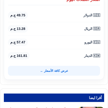
🇺🇸 الدولار
49.75 ج.م
🇸🇦 الريال
13.28 ج.م
🇪🇺 اليورو
57.47 ج.م
🇰🇼 الدينار
161.81 ج.م
عرض كافة الأسعار ←
أقرا ايضا