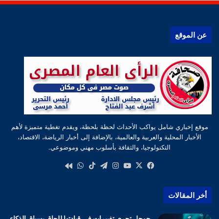
عن الموقع
موقع إخباري شامل يواكب الأحداث لحظة بلحظة، ويقدم تغطية متميزة لأهم
الأخبار المحلية والعربية والعالمية، بالإضافة إلى أخبار الرياضة، الاقتصاد،
التكنولوجيا، والثقافة بأسلوب مهني وموضوعي.
‫X
فيسبوك
‫YouTube
انستقرام
تيلقرام
‫TikTok
واتساب
كواى
أخر المقالات
جوجل تجرى تغييرات فى قيادتها للحاق بسباق الذكاء