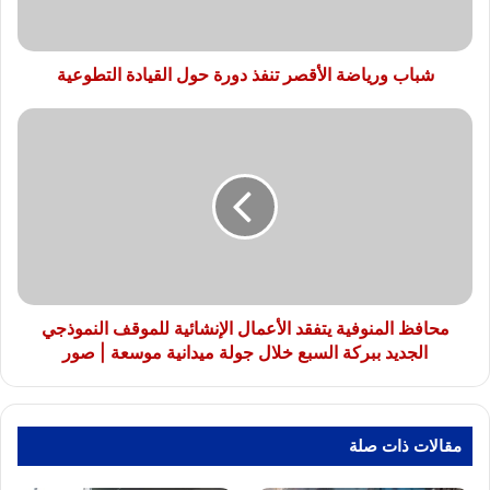
القيادة
التطوعية
شباب ورياضة الأقصر تنفذ دورة حول القيادة التطوعية
محافظ
المنوفية
يتفقد
الأعمال
الإنشائية
للموقف
النموذجي
الجديد
ببركة
السبع
محافظ المنوفية يتفقد الأعمال الإنشائية للموقف النموذجي
خلال
الجديد ببركة السبع خلال جولة ميدانية موسعة | صور
جولة
ميدانية
موسعة
|
مقالات ذات صلة
صور