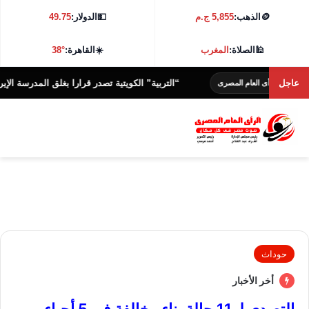
🪙
الذهب:
5,855 ج.م
💵
الدولار:
49.75
🕌
الصلاة:
المغرب
☀️
القاهرة:
38°
عاجل
“التربية” الكويتية تصدر قرارا بغلق المدرسة الإيرانية الخ
لرأى العام المصرى
حوداث
أخر الأخبار