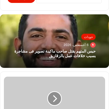
حوداث
6 أغسطس، 2026
حبس المتهم بقتل صاحب ماكينة تصوير فى مشاجرة
بسبب خلافات عمل بالزقازيق
شباب
ورياضة
الأقصر
تنفذ
دورة
حول