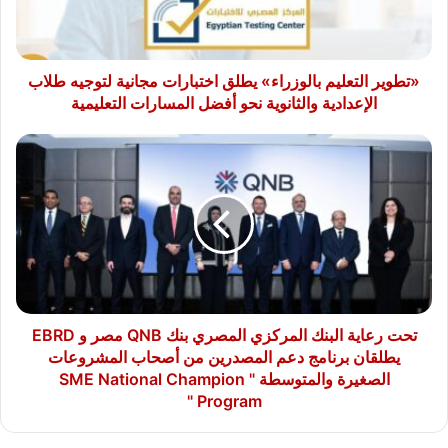
لتوجيه
طلاب
الإعدادية
والثانوية
«تطوير التعليم بالوزراء» يطلق اختبارات مجانية لتوجيه طلاب
نحو
الإعدادية والثانوية نحو أفضل المسارات التعليمية
أفضل
المسارات
تحت
التعليمية
رعاية
البنك
المركزي
المصري
بنك
QNB
مصر
و
EBRD
تحت رعاية البنك المركزي المصري بنك QNB مصر و EBRD
يطلقان
يطلقان برنامج دعم المصدرين من أصحاب المشروعات
برنامج
الصغيرة والمتوسطة " SME National Champion
دعم
Program "
المصدرين
من