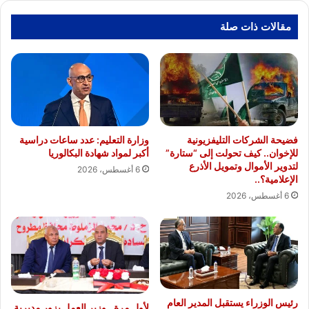
أصحاب
المشروعات
مقالات ذات صلة
الصغيرة
والمتوسطة
"
SME
National
Champion
Program
"
فضيحة الشركات التليفزيونية
وزارة التعليم: عدد ساعات دراسية
للإخوان.. كيف تحولت إلى “ستارة”
أكبر لمواد شهادة البكالوريا
لتدوير الأموال وتمويل الأذرع
6 أغسطس، 2026
الإعلامية؟..
6 أغسطس، 2026
رئيس الوزراء يستقبل المدير العام
لأول مرة.. وزير العمل يزور مديرية