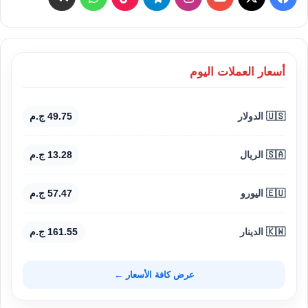
أسعار العملات اليوم
🇺🇸 الدولار
49.75 ج.م
🇸🇦 الريال
13.28 ج.م
🇪🇺 اليورو
57.47 ج.م
🇰🇼 الدينار
161.55 ج.م
عرض كافة الأسعار ←