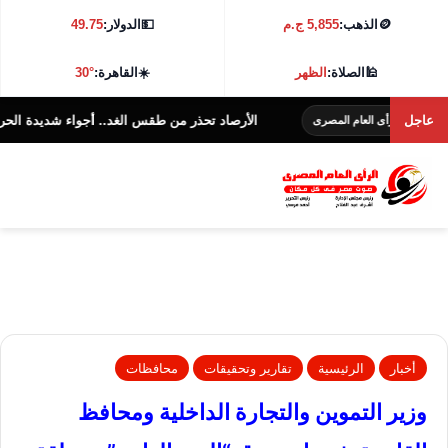
🪙
الذهب:
5,855 ج.م
💵
الدولار:
49.75
🕌
الصلاة:
الظهر
☀️
القاهرة:
30°
عاجل
الأرصاد تحذر من طقس الغد.. أجواء شديدة الحرارة و38 درجة بالقاهرة
 العام المصرى
أخبار
الرئيسية
تقارير وتحقيقات
محافظات
وزير التموين والتجارة الداخلية ومحافظ