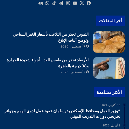
‫X
فيسبوك
‫YouTube
انستقرام
تيلقرام
‫TikTok
واتساب
كواى
أخر المقالات
التموين تحذر من التلاعب بأسعار الخبز السياحي
وتوضح آليات الإبلاغ
7 أغسطس، 2026
الأرصاد تحذر من طقس الغد.. أجواء شديدة الحرارة
و38 درجة بالقاهرة
7 أغسطس، 2026
الأكثر مشاهدة
15 أكتوبر، 2024
*وزير العمل ومحافظ الإسكندرية يسلمان عقود عمل لذوي الهمم وجوائز
لخريجي دورات التدريب المهني
8 أبريل، 2025