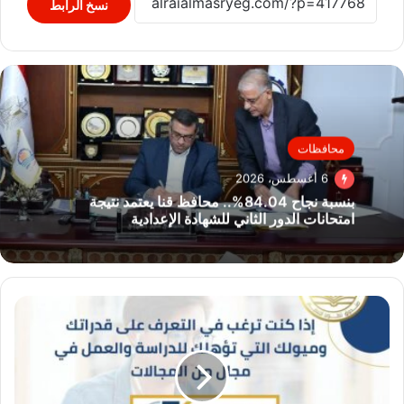
نسخ الرابط
محافظات
6 أغسطس، 2026
بنسبة نجاح 84.04%.. محافظ قنا يعتمد نتيجة
امتحانات الدور الثاني للشهادة الإعدادية
«تطوير
التعليم
بالوزراء»
يطلق
اختبارات
مجانية