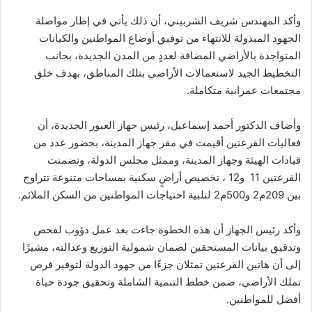
وأكد المهندس شريف الشربيني، أن ذلك يأتي في إطار مواصلة
الجهود المبذولة للانتهاء من توفيق أوضاع المواطنين والكيانات
المتواجدة بالأراضي المضافة لعددٍ من المدن الجديدة، بجانب
التخطيط الجيد لاستعمالات الأراضي بتلك المناطق، بهدف خلق
مجتمعات عمرانية متكاملة.
وأضاف الدكتور أحمد إسماعيل، رئيس جهاز العبور الجديدة، أن
فعاليات القرعتين أقيمت في مقر جهاز المدينة، بحضور عدد من
قيادات الهيئة وجهاز المدينة، وممثل مجلس الدولة، وتضمنت
القرعتين 11 و12 ، تخصيص أراضٍ سكنية بمساحات متنوعة تتراوح
بين 209م2 و500م2 لتلبية احتياجات المواطنين من السكن الملائم.
وأكد رئيس الجهاز أن هذه الخطوة جاءت بعد عمل دؤوب لفحص
وتدقيق بيانات المستحقين لضمان شمولية التوزيع وعدالته، مشيرًا
إلى أن هاتين القرعتين تمثلان جزءًا من جهود الدولة لتوفير فرص
تملك الأراضي، ضمن خطط التنمية الشاملة وتحقيق جودة حياة
أفضل للمواطنين.