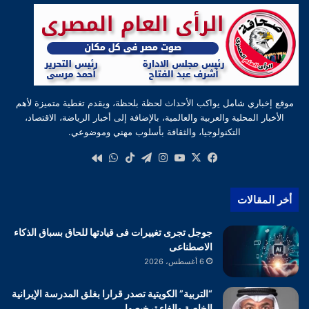
موقع إخباري شامل يواكب الأحداث لحظة بلحظة، ويقدم تغطية متميزة لأهم
الأخبار المحلية والعربية والعالمية، بالإضافة إلى أخبار الرياضة، الاقتصاد،
التكنولوجيا، والثقافة بأسلوب مهني وموضوعي.
‫X
فيسبوك
‫YouTube
انستقرام
تيلقرام
‫TikTok
واتساب
كواى
أخر المقالات
جوجل تجرى تغييرات فى قيادتها للحاق بسباق الذكاء
الاصطناعى
6 أغسطس، 2026
“التربية” الكويتية تصدر قرارا بغلق المدرسة الإيرانية
الخاصة وإلغاء ترخيصها