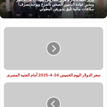
ومدير عيادة التأمين الصحي بالفرع ويوجه بصرف
مكافآت مالية تليق بدورهن البطولي
سعر
الدولار
اليوم
الخميس
24-
4-
2025
أمام
الجنيه
المصرى
سعر الدولار اليوم الخميس 24-4-2025 أمام الجنيه المصرى
تعرف
على..
سعر
الريال
القطرى