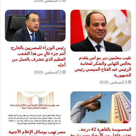
3 أغسطس، 2026
رئيس الوزراء للمصريين بالخارج:
أنتم جزء غالٍ من هذا الشعب
نقيب معلمين دير مو اس يتقدم
العظيم الذي نتشرف بالعمل من
بخالص التهاني والشكر لفخامة
أجله
الرئيس عبد الفتاح السيسي رئيس
2 أغسطس، 2026
الجمهورية
3 أغسطس، 2026
المحسوسة بالقاهرة 42 درجة..
مصر تهيب بوسائل الإعلام الأجنبية
تحذير عاجل من الأرصاد بسبب ذروة