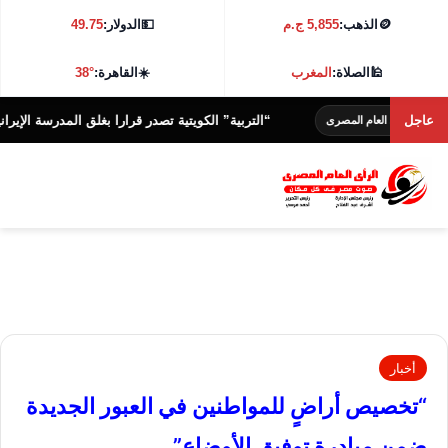
🪙
الذهب:
5,855 ج.م
💵
الدولار:
49.75
🕌
الصلاة:
المغرب
☀️
القاهرة:
38°
عاجل
“التربية” الكويتية تصدر قرارا بغلق المدرسة الإيرانية الخاص
أى العام المصرى
أخبار
“تخصيص أراضٍ للمواطنين في العبور الجديدة
ضمن مبادرة توفيق الأوضاع”