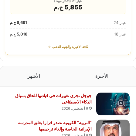
عيار 21 (الأكثر مبيعاً)
5,855 ج.م
عيار 24
6,691 ج.م
عيار 18
5,018 ج.م
كافة الأعيرة والجنيه الذهب ←
الأخيرة
الأشهر
جوجل تجرى تغييرات فى قيادتها للحاق بسباق
الذكاء الاصطناعى
6 أغسطس، 2026
“التربية” الكويتية تصدر قرارا بغلق المدرسة
الإيرانية الخاصة وإلغاء ترخيصها
6 أغسطس، 2026