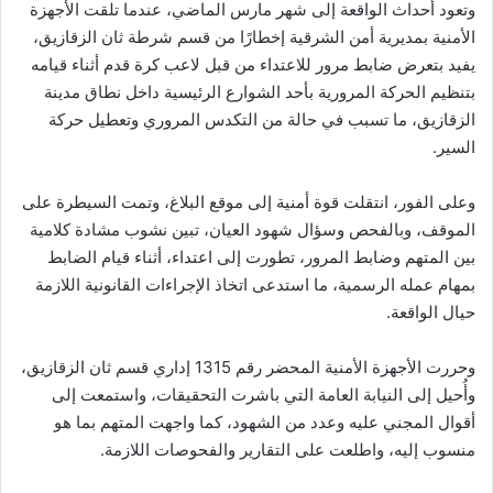
وتعود أحداث الواقعة إلى شهر مارس الماضي، عندما تلقت الأجهزة
الأمنية بمديرية أمن الشرقية إخطارًا من قسم شرطة ثان الزقازيق،
يفيد بتعرض ضابط مرور للاعتداء من قبل لاعب كرة قدم أثناء قيامه
بتنظيم الحركة المرورية بأحد الشوارع الرئيسية داخل نطاق مدينة
الزقازيق، ما تسبب في حالة من التكدس المروري وتعطيل حركة
السير.
وعلى الفور، انتقلت قوة أمنية إلى موقع البلاغ، وتمت السيطرة على
الموقف، وبالفحص وسؤال شهود العيان، تبين نشوب مشادة كلامية
بين المتهم وضابط المرور، تطورت إلى اعتداء، أثناء قيام الضابط
بمهام عمله الرسمية، ما استدعى اتخاذ الإجراءات القانونية اللازمة
حيال الواقعة.
وحررت الأجهزة الأمنية المحضر رقم 1315 إداري قسم ثان الزقازيق،
وأُحيل إلى النيابة العامة التي باشرت التحقيقات، واستمعت إلى
أقوال المجني عليه وعدد من الشهود، كما واجهت المتهم بما هو
منسوب إليه، واطلعت على التقارير والفحوصات اللازمة.