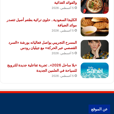
والفوائد الغذائية
5 أغسطس، 2026
الكليجا السعودية.. حلوى تراثية بطعم أصيل تتصدر
موائد الضيافة
5 أغسطس، 2026
المسرح التجريبي يواصل فعالياته بورشة «السرد
القصصي عبر الحركة» مع جيليان رودس
5 أغسطس، 2026
«يلا ساحل 2026».. تجربة تفاعلية جديدة للترويج
للسياحة في العلمين الجديدة
5 أغسطس، 2026
عن الموقع