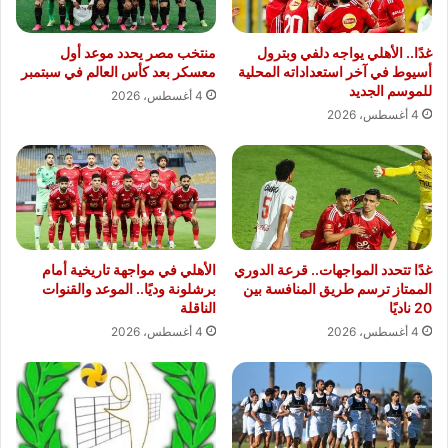
غدًا.. الأهلي يواجه دلفي وبترول
منتخب مصر يحدد موعد أول
أسيوط في آخر استعداداته المحلية
معسكر بعد كأس العالم في سبتمبر
للموسم الجديد
4 أغسطس، 2026
4 أغسطس، 2026
غدًا تتحدد المواجهات.. قرعة الدوري
الأهلي في مواجهة تاريخية أمام
الممتاز ترسم طريق المنافسة بين
برشلونة وديًا.. الموعد والقنوات
20 ناديًا
الناقلة
4 أغسطس، 2026
4 أغسطس، 2026