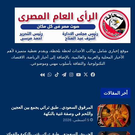
موقع إخباري شامل يواكب الأحداث لحظة بلحظة، ويقدم تغطية متميزة لأهم
الأخبار المحلية والعربية والعالمية، بالإضافة إلى أخبار الرياضة، الاقتصاد،
التكنولوجيا، والثقافة بأسلوب مهني وموضوعي.
‫X
فيسبوك
‫YouTube
انستقرام
تيلقرام
‫TikTok
واتساب
كواى
أخر المقالات
المرقوق السعودي.. طبق تراثي يجمع بين العجين
واللحم في وصفة غنية بالنكهة
5 أغسطس، 2026
الجريش السعودي.. طبق تراثي غني بالنكهة والفوائد