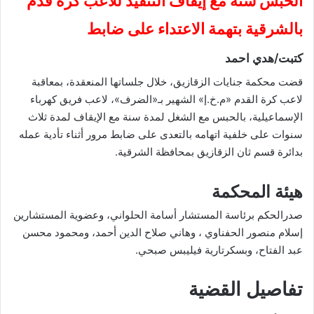
الحبس سنة مع إيقاف التنفيذ للاعب كرة قدم
بالشرقية بتهمة الاعتداء على ضابط
كتبت/هدي احمد
قضت محكمة جنايات الزقازيق، خلال جلساتها المنعقدة، بمعاقبة
لاعب كرة القدم «م.خ.إ» الشهير بـ«الضرف»، لاعب فريق كهرباء
الإسماعيلية، بالحبس مع الشغل لمدة سنة مع الإيقاف لمدة ثلاث
سنوات على خلفية اتهامه بالتعدى على ضابط مرور أثناء تأدية عمله
بدائرة قسم ثان الزقازيق بمحافظة الشرقية.
هيئة المحكمة
صدرالحكم برئاسة المستشار أسامة الحلواني، وعضوية المستشارين
إسلام منصور الحفناوي ، وهاني صلاح الدين أحمد، ومحمود محسن
عبد الفتاح، وبسكرتارية فيليبس صبحي.
تفاصيل القضية