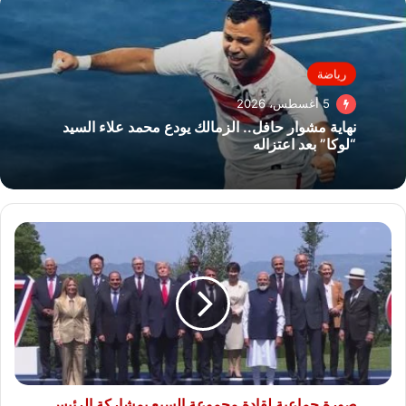
رياضة
5 أغسطس، 2026
نهاية مشوار حافل.. الزمالك يودع محمد علاء السيد
“لوكا” بعد اعتزاله
صورة
جماعية
لقادة
مجموعة
السبع
بمشاركة
الرئيس
السيسى
صورة جماعية لقادة مجموعة السبع بمشاركة الرئيس