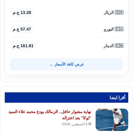
🇸🇦 الريال
13.28 ج.م
🇪🇺 اليورو
57.47 ج.م
🇰🇼 الدينار
161.81 ج.م
عرض كافة الأسعار ←
أقرا ايضا
نهاية مشوار حافل.. الزمالك يودع محمد علاء السيد
“لوكا” بعد اعتزاله
5 أغسطس، 2026