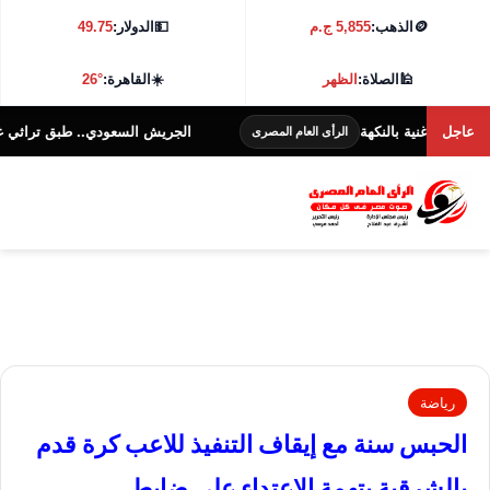
🪙
الذهب:
5,855 ج.م
💵
الدولار:
49.75
🕌
الصلاة:
الظهر
☀️
القاهرة:
26°
عاجل
ية بالنكهة
الجريش السعودي.. طبق تراثي غني بالنكهة و
الرأى العام المصرى
رياضة
الحبس سنة مع إيقاف التنفيذ للاعب كرة قدم
بالشرقية بتهمة الاعتداء على ضابط