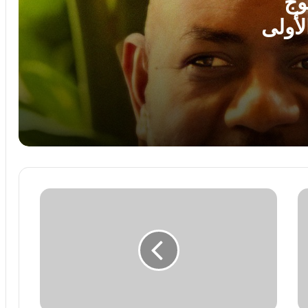
وج
لأولى
لغز اختفاء مجتبى خامنئي يحير الولايات
المتحدة.. خبير: إما مات أو أصبح عاجزا
جنة همام.. طفولة ينهكها المرض وأم تنتظر
بصيص أمل للعلاج خارج غزة
لمواجهة تهديدات ترامب.. تجنيد إلزامى ممتد
فى الدنمارك ونشر 100 جندي لأول مرة
استقرار
بين الحرب والسلام.. هل تنجح الجهود
أسعار
الأممية فى إنهاء أزمة السودان؟
الخضراوات
فى
الأسواق..
الكوسة
الأردن يؤيد بيان مصر وقطر وتركيا بإدانة
من
الانتهاكات الإسرائيلية فى غزة
8