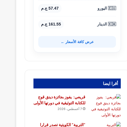
🇪🇺 اليورو
57.47 ج.م
🇰🇼 الدينار
161.55 ج.م
عرض كافة الأسعار ←
أقرا ايضا
قريعي: يفوز بجائزة دينق قوج
للكتابة التوثيقية في دورتها الأولى
7 أغسطس، 2026
“التربية” الكويتية تصدر قرارا