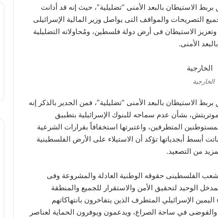
ربط الاستيطان بالبعد الأمنى “تضليلية”، حيث إنه قد أدانت
 جميع التصريحات والمواقف التى يواصل وزير المالية الإسرائيلى
تعزيز الاستيطان فى أرض دولة فلسطين، ومُحاولاته التضليلية
لبعد الأمنى.
الخارجية
بط الاستيطان بالبعد الأمنى “تضليلية”، فمن الجدير بالذكر إنه
تريتش، بشأن عدم سماحه للبنوك الإسرائيلية بتطبيق
لمستوطنين المتطرفين، واعتبرتها استخفافاً بقرارات الشرعية
باتت أبسط أبجدياتها تؤكد أن الاستيلاء على الأرض الفلسطينية
مزيد من التصعيد.
 الشعب الفلسطينى حقوقه الوطنية العادلة والمشروعة وفى
دخل الوحيد لتحقيق الأمن والاستقرار للجميع والمنطقة
ليمين الإسرائيلي المتطرف الذين يتفاخرون بانتهاكاتهم
 والفوضى في ساحة الصراع، ويدعمون ويوفرون الحماية لعناصر