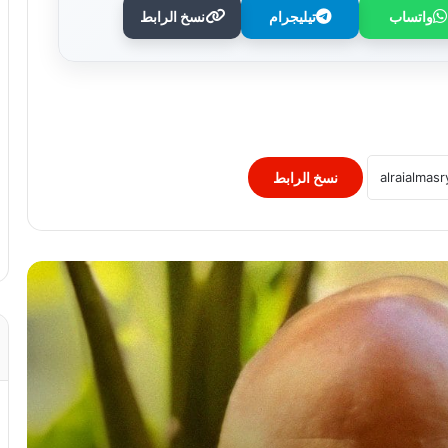
واتساب
تيليجرام
نسخ الرابط
قريعي: يفوز بجائزة دينق قوج للكتابة
التوثيقية في دورتها الأولى
“التربية” الكويتية تصدر قرارا بغلق المدرسة
الإيرانية الخاصة وإلغاء ترخيصها
نسخ الرابط
النيابة الفرنسية لمكافحة الإرهاب تفتح
تحقيقا فى تهديدات جماعة انفصالية
بكورسيكا
الصحف العالمية: صدام ترامب وهيجسيث
بسبب الذخائر.. وقلق بالكونجرس من
شراكة أقوى مع إسرائيل..
لبنان: إصابة 8 أشحاص فى غارة إسرائيلية
على بلدة برج الشمالي