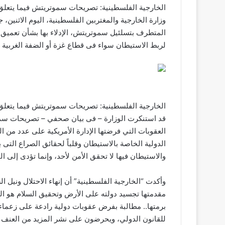
الخارجية الفلسطينية: تصريحات سموتريتش فيما يتعلق ب
وزارة الخارجية والمغتربين الفلسطينية، اليوم الاثنين،
المتطرف بتسلئيل سموتريتش، الإدلاء بها بشأن تعميق و
لربط الاستيطان سواء فى قطاع غزة أو الضفة الغربية با
الخارجية الفلسطينية: تصريحات سموتريتش فيما يتعلق بر
قد استنكرت الوزارة – فى بيان صحفي – تصريحات سمو
العقوبات التي فرضتها الإدارة الأمريكية على عدد من ا
الدولية الخاصة بالاستيطان وقلباً لحقائق الصراع التى 
والاستيطان فيها لا تحقق الأمن لأحد، وإنما تؤدى إلى ال
وأكدت “الخارجية الفلسطينية” أن إنهاء الاحتلال ونيل
مقدمتها تجسيد دولته على الأرض وتحقيق السلام هو الم
برمتها.. مطالبة بفرض عقوبات دولية رادعة على زعماء ا
للقانون الدولي، ويحرضون على نشر المزيد من العنف