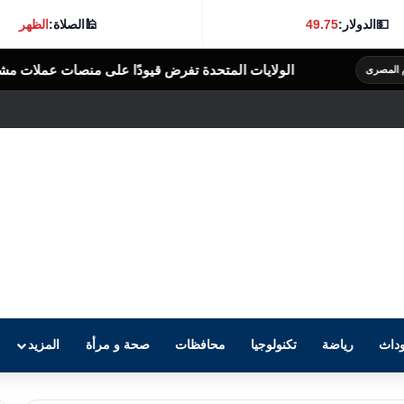
💵
الدولار:
49.75
🕌
الصلاة:
الظهر
لايات المتحدة تفرض قيودًا على منصات عملات مشفرة بدعوى دعم جهات إي
داث
رياضة
تكنولوجيا
محافظات
صحة و مرأة
المزيد