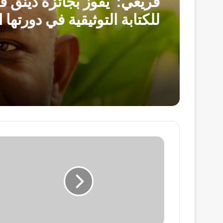
قريعي: يفوز بجائزة دينق ق
للكتابة التوثيقية في دورتها ا
وفاة
والدة
الصحفى
وائل
الدحدوح
فى
غزة