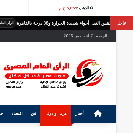
🪙
الذهب:
5,855 ج.م
عاجل
دة الحرارة و38 درجة بالقاهرة
الو
الرأى العام المصرى
الجمعة , 7 أغسطس 2026
الرئيسية
أخبار
عربى و دولى
فن
اقتصاد
حو