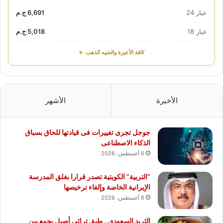
عيار 24
6,691 ج.م
عيار 18
5,018 ج.م
كافة الأعيرة والجنيه الذهب ←
الأخيرة
الأشهر
جوجل تجرى تغييرات فى قيادتها للحاق بسباق
الذكاء الاصطناعى
6 أغسطس، 2026
“التربية” الكويتية تصدر قرارا بغلق المدرسة
الإيرانية الخاصة وإلغاء ترخيصها
6 أغسطس، 2026
الثريد السعودي.. طبق تراثي أصيل يجمع بين