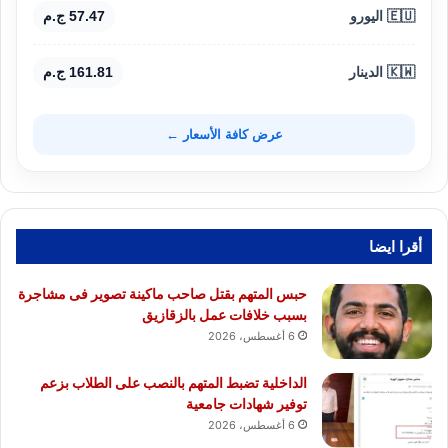
🇪🇺 اليورو
57.47 ج.م
🇰🇼 الدينار
161.81 ج.م
عرض كافة الأسعار ←
أقرا ايضا
حبس المتهم بقتل صاحب ماكينة تصوير فى مشاجرة
بسبب خلافات عمل بالزقازيق
6 أغسطس، 2026
الداخلية تضبط المتهم بالنصب على الطلاب بزعم
توفير شهادات جامعية
6 أغسطس، 2026