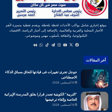
موقع إخباري شامل يواكب الأحداث لحظة بلحظة، ويقدم تغطية متميزة لأهم
الأخبار المحلية والعربية والعالمية، بالإضافة إلى أخبار الرياضة، الاقتصاد،
التكنولوجيا، والثقافة بأسلوب مهني وموضوعي.
‫X
فيسبوك
‫YouTube
انستقرام
تيلقرام
‫TikTok
واتساب
كواى
أخر المقالات
جوجل تجرى تغييرات فى قيادتها للحاق بسباق الذكاء
الاصطناعى
6 أغسطس، 2026
“التربية” الكويتية تصدر قرارا بغلق المدرسة الإيرانية
الخاصة وإلغاء ترخيصها
6 أغسطس، 2026