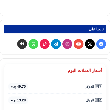
تابعنا على
‫X
فيسبوك
‫YouTube
انستقرام
تيلقرام
‫TikTok
واتساب
كواى
أسعار العملات اليوم
🇺🇸 الدولار
49.75 ج.م
🇸🇦 الريال
13.28 ج.م