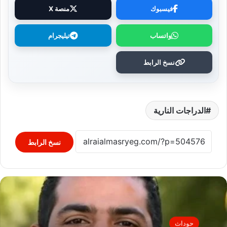
فيسبوك
منصة X
واتساب
تيليجرام
نسخ الرابط
الدراجات النارية
نسخ الرابط
حوداث