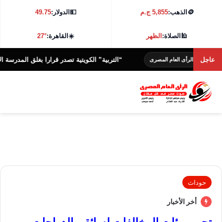
🪙
الذهب:
5,855 ج.م
💵
الدولار:
49.75
🕌
الصلاة:
الظهر
☀️
القاهرة:
27°
عاجل
“التربية” الكويتية تصدر قرارا بغلق المدرسة الإيرانية ا
الرأى العام المصرى
حوداث
أخر الأخبار