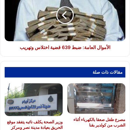
ضبط
639
قضية
اختلاس
وتهريب
الأموال العامة: ضبط 639 قضية اختلاس وتهريب
مقالات ذات صلة
مصرع طفل صعقا بالكهرباء أثناء
وزير الصحة يكلف نائبه يتفقد موقع
الشرب من كولدير بقنا
الحريق بعيادة مدينة نصر ومركز