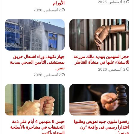
3 أغسطس، 2026
الأورام
2 أغسطس، 2026
حجز المتهمين بتهديد مالك مزرعة
جهاز تكييف وراء اشتعال حريق
للاستيلاء عليها في منشأة القناطر
بمستشفى التأمين الصحي بمدينة
نصر..
2 أغسطس، 2026
2 أغسطس، 2026
رفضوا مليون جنيه تعويض وطلبوا
حبس 6 متهمين 4 أيام على ذمة
اعتذارا رسمي فى واقعة “رن
التحقيقات في مشاجرة بالأسلحة
جرس”..
البيضاء بأكتوبر