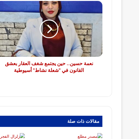
نعمة
حسين..
حين
يجتمع
شغف
العقار
بعشق
القانون
في
"شعلة
نعمة حسين.. حين يجتمع شغف العقار بعشق
نشاط"
القانون في "شعلة نشاط" أسيوطية
أسيوطية
مقالات ذات صلة