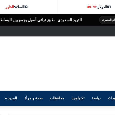
💵
الدولار:
49.75
🕌
الصلاة:
الظهر
لسعودي.. طبق تراثي أصيل يجمع بين البساطة والنكهة الغنية
الرأى العام المص
داث
رياضة
تكنولوجيا
محافظات
صحة و مرأة
المزيد