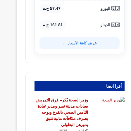
🇪🇺 اليورو
57.47 ج.م
🇰🇼 الدينار
161.81 ج.م
عرض كافة الأسعار ←
أقرا ايضا
وزير الصحة يُكرم فرق التمريض
بعيادات مدينة نصر ومدير عيادة
التأمين الصحي بالفرع ويوجه
بصرف مكافآت مالية تليق
بدورهن البطولي
6 أغسطس، 2026