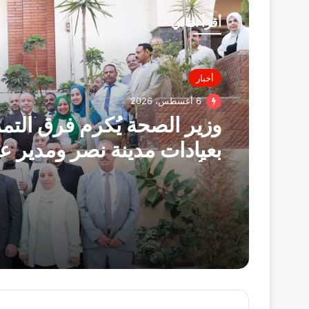
أقرأ التالي
أخبار
6 أغسطس، 2026
وزير الصحة يُكرم فرق الت
بعيادات مدينة نصر ومدير عي
التأمين الصحي بالفرع ويوج
بصرف مكافآت مالية تليق 
البطولي