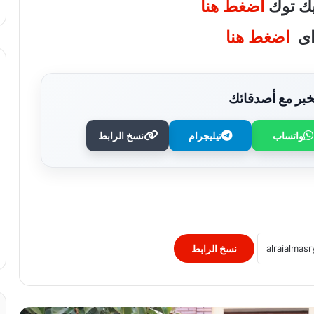
تيك توك
اضغط هنا
واى
اضغط هنا
بر مع أصدقائك
واتساب
تيليجرام
نسخ الرابط
وزير الصحة يُكرم فرق التمريض بعيادات
مدينة نصر ومدير عيادة التأمين الصحي
بالفرع ويوجه بصرف مكافآت مالية تليق
بدورهن البطولي
بنك QNB مصر يعزز جاهزية المشروعات
الصغيرة والمتوسطة للنمو والتوسع من خلال
برنامج أبطال المشروعات الصغيرة
نسخ الرابط
والمتوسطة
برعاية رئيس جامعة الأزهر.. كلية طب
الأسنان (بنات) تنظم أول يوم علمي لجراحة
الفم والوجه والفكين