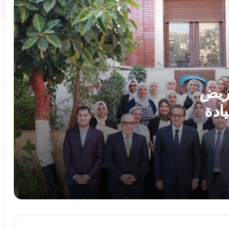
رئيس الوزراء يوافق على إنشاء منطقة
استثمارية داخل مشروع “البروج” بامتداد
مدينة الشروق
وزارة التعليم: عدد ساعات دراسية أكبر لمواد
شهادة البكالوريا
مريض
ادة
رئيس الوزراء يستقبل المدير العام لمنظمة
اليونسكو
ه
بدورهن
استجابةً لأولياء الأمور.. محافظ الجيزة يقرر
خفض الحد الأدنى لتنسيق الثانوية العامة إلى
225 درجة
محمد جبريل : زيادة الكهرباء 12% ترهق
المواطنين ..وعلي الحكومة كشف الحقيقة
كاملة