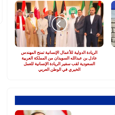
الريادة
الريف المصرى: 4500 طلب من المصريين
الدولية
بالخارج للتعاقد على أراضى مزرعتك فى
للأعمال
مصر
الإنسانية
تمنح
المهندس
النائب سامي سوس عضو مجلس النواب عن
عادل
سوهاج المراغة حزب مستقبل وطن يتقدم
بن
بخالص التهاني والشكر لفخامة الرئيس عبد
الفتاح السيسي رئيس الجمهورية
عبدالله
السويدان
الريادة الدولية للأعمال الإنسانية تمنح المهندس
من
عادل بن عبدالله السويدان من المملكة العربية
المملكة
السعودية لقب سفير الريادة الإنسانية للعمل
العربية
الخيري في الوطن العربي
السعودية
لقب
سفير
الريادة
الإنسانية
للعمل
الخيري
في