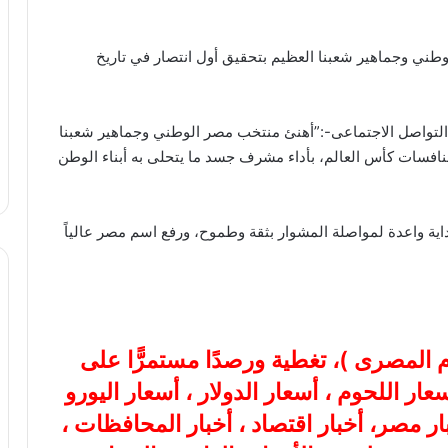
طني وجماهير شعبنا العظيم بتحقيق أول انتصار في تاريخ
التواصل الاجتماعى-:”أهنئ منتخب مصر الوطني وجماهير شعبنا
افسات كأس العالم، بأداء مشرف جسد ما يتحلى به أبناء الوطن
اية واعدة لمواصلة المشوار بثقة وطموح، ورفع اسم مصر عالياً
ام المصرى
)، تغطية ورصدًا مستمرًّا على
هب، أسعار اللحوم ، أسعار الدولار ، أسعار اليورو
بار مصر، أخبار اقتصاد ، أخبار المحافظات ،