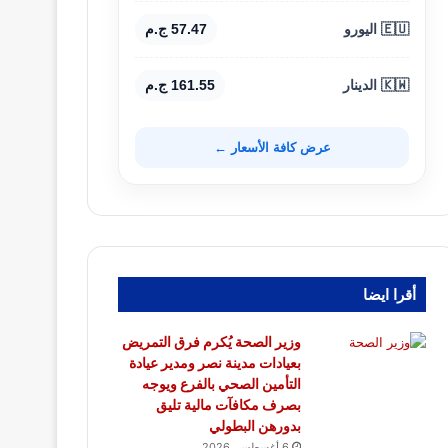
🇪🇺 اليورو
57.47 ج.م
🇰🇼 الدينار
161.55 ج.م
عرض كافة الأسعار ←
أقرا ايضا
وزير الصحة يُكرم فرق التمريض
بعيادات مدينة نصر ومدير عيادة
التأمين الصحي بالفرع ويوجه
بصرف مكافآت مالية تليق
بدورهن البطولي
6 أغسطس، 2026