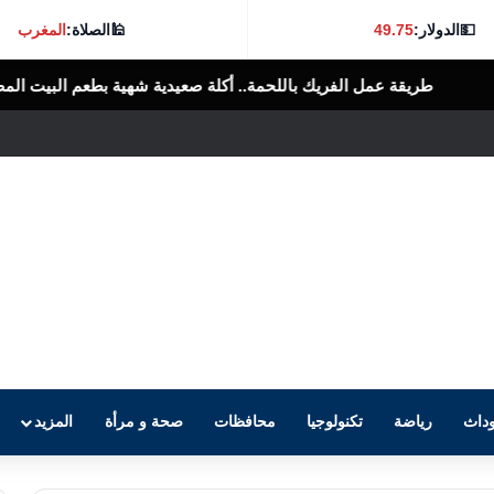
💵
الدولار:
49.75
🕌
الصلاة:
المغرب
مة.. أكلة صعيدية شهية بطعم البيت المصري
الرأى العام المصرى
داث
رياضة
تكنولوجيا
محافظات
صحة و مرأة
المزيد