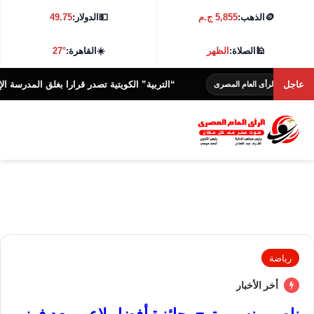
🪙
الذهب:
5,855 ج.م
💵
الدولار:
49.75
🕌
الصلاة:
الظهر
☀️
القاهرة:
27°
عاجل
“التربية” الكويتية تصدر قرارا بغلق المدرسة الإيرانية الخ
الرأى العام المصرى
رياضة
أخر الأخبار