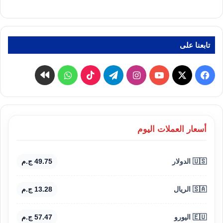
تابعنا على
‫X
فيسبوك
‫YouTube
انستقرام
تيلقرام
‫TikTok
واتساب
كواى
أسعار العملات اليوم
🇺🇸 الدولار
49.75 ج.م
🇸🇦 الريال
13.28 ج.م
🇪🇺 اليورو
57.47 ج.م