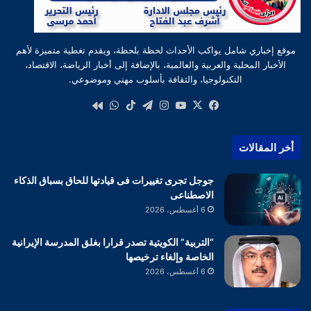
موقع إخباري شامل يواكب الأحداث لحظة بلحظة، ويقدم تغطية متميزة لأهم
الأخبار المحلية والعربية والعالمية، بالإضافة إلى أخبار الرياضة، الاقتصاد،
التكنولوجيا، والثقافة بأسلوب مهني وموضوعي.
‫X
فيسبوك
‫YouTube
انستقرام
تيلقرام
‫TikTok
واتساب
كواى
أخر المقالات
جوجل تجرى تغييرات فى قيادتها للحاق بسباق الذكاء
الاصطناعى
6 أغسطس، 2026
“التربية” الكويتية تصدر قرارا بغلق المدرسة الإيرانية
الخاصة وإلغاء ترخيصها
6 أغسطس، 2026