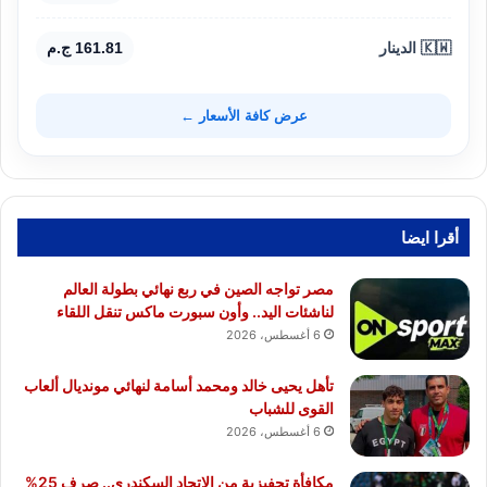
🇰🇼 الدينار
161.81 ج.م
عرض كافة الأسعار ←
أقرا ايضا
مصر تواجه الصين في ربع نهائي بطولة العالم
لناشئات اليد.. وأون سبورت ماكس تنقل اللقاء
6 أغسطس، 2026
تأهل يحيى خالد ومحمد أسامة لنهائي مونديال ألعاب
القوى للشباب
6 أغسطس، 2026
مكافأة تحفيزية من الاتحاد السكندري.. صرف 25%