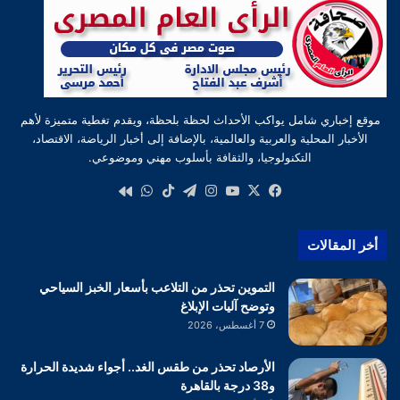
موقع إخباري شامل يواكب الأحداث لحظة بلحظة، ويقدم تغطية متميزة لأهم
الأخبار المحلية والعربية والعالمية، بالإضافة إلى أخبار الرياضة، الاقتصاد،
التكنولوجيا، والثقافة بأسلوب مهني وموضوعي.
‫X
فيسبوك
‫YouTube
انستقرام
تيلقرام
‫TikTok
واتساب
كواى
أخر المقالات
التموين تحذر من التلاعب بأسعار الخبز السياحي
وتوضح آليات الإبلاغ
7 أغسطس، 2026
الأرصاد تحذر من طقس الغد.. أجواء شديدة الحرارة
و38 درجة بالقاهرة