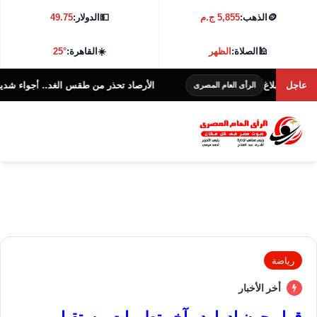
🪙
الذهب:
5,855 ج.م
💵
الدولار:
49.75
🕌
الصلاة:
الظهر
☀️
القاهرة:
25°
بلاغ
عاجل
الأرصاد تحذر من طقس الغد.. أجواء شديدة الحرارة و38 درجة بالقا
الرأى العام المصرى
رياضة
أخر الأخبار