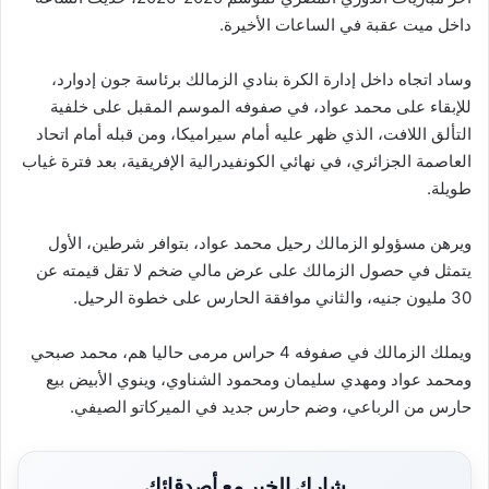
داخل ميت عقبة في الساعات الأخيرة.
وساد اتجاه داخل إدارة الكرة بنادي الزمالك برئاسة جون إدوارد،
للإبقاء على محمد عواد، في صفوفه الموسم المقبل على خلفية
التألق اللافت، الذي ظهر عليه أمام سيراميكا، ومن قبله أمام اتحاد
العاصمة الجزائري، في نهائي الكونفيدرالية الإفريقية، بعد فترة غياب
طويلة.
ويرهن مسؤولو الزمالك رحيل محمد عواد، بتوافر شرطين، الأول
يتمثل في حصول الزمالك على عرض مالي ضخم لا تقل قيمته عن
30 مليون جنيه، والثاني موافقة الحارس على خطوة الرحيل.
ويملك الزمالك في صفوفه 4 حراس مرمى حاليا هم، محمد صبحي
ومحمد عواد ومهدي سليمان ومحمود الشناوي، وينوي الأبيض بيع
حارس من الرباعي، وضم حارس جديد في الميركاتو الصيفي.
شارك الخبر مع أصدقائك