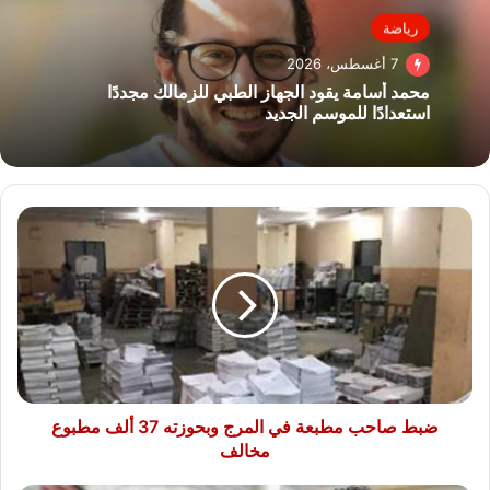
رياضة
7 أغسطس، 2026
محمد أسامة يقود الجهاز الطبي للزمالك مجددًا
استعدادًا للموسم الجديد
ضبط
صاحب
مطبعة
في
المرج
وبحوزته
37
ألف
مطبوع
مخالف
ضبط صاحب مطبعة في المرج وبحوزته 37 ألف مطبوع
مخالف