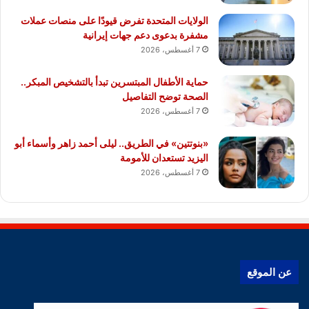
الولايات المتحدة تفرض قيودًا على منصات عملات
مشفرة بدعوى دعم جهات إيرانية
7 أغسطس، 2026
حماية الأطفال المبتسرين تبدأ بالتشخيص المبكر..
الصحة توضح التفاصيل
7 أغسطس، 2026
«بنوتتين» في الطريق.. ليلى أحمد زاهر وأسماء أبو
اليزيد تستعدان للأمومة
7 أغسطس، 2026
عن الموقع