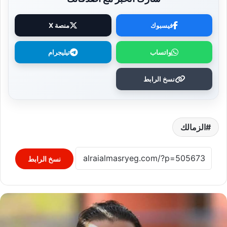
فيسبوك
منصة X
واتساب
تيليجرام
نسخ الرابط
الزمالك
نسخ الرابط