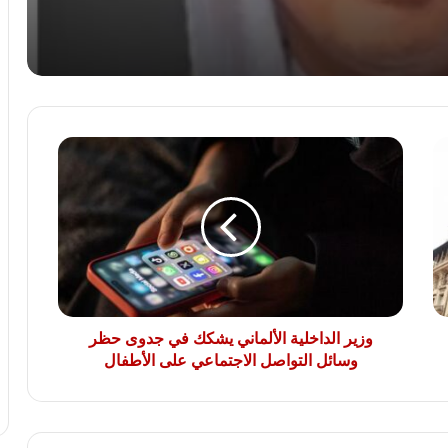
فى الدنمارك ونشر 100 جندي لأول مرة
بين الحرب والسلام.. هل تنجح الجهود
الأممية فى إنهاء أزمة السودان؟
وزير
الأردن يؤيد بيان مصر وقطر وتركيا بإدانة
الداخلية
الانتهاكات الإسرائيلية فى غزة
الألماني
يشكك
في
جدوى
مصادر أمنية بحرية: إصابة سفينة بضائع
حظر
بمقذوف قرب مضيق هرمز
وسائل
التواصل
الاجتماعي
وزير الداخلية الألماني يشكك في جدوى حظر
على
وسائل التواصل الاجتماعي على الأطفال
الأطفال