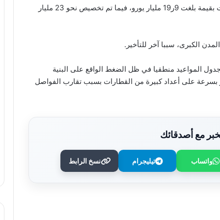
وشهد العام الماضي تنفيذ نحو 26 ألف مشروع إنشاءات بقيمة بلغت 9ر19 مليار يورو، فيما تم تخصيص نحو 23 مليار
مدن الكبرى، سببا آخر للتأخير.
 جدول المواعيد منطقيا في ظل الضغط الواقع على البنية
ر بسرعة على أعداد كبيرة من القطارات بسبب تقارب الفواصل
بر مع أصدقائك
واتساب
تيليجرام
نسخ الرابط
“التربية” الكويتية تصدر قرارا بغلق المدرسة
الإيرانية الخاصة وإلغاء ترخيصها
النيابة الفرنسية لمكافحة الإرهاب تفتح