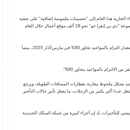
ء الجارية هذا العام إلى “تحسينات ملموسة إضافية” على صعيد
البنية التحتية. وحددت شركة البنية التحتية التابعة للمجموعة “دي بي إنفرا جو” نحو 28 ألف موقع أعمال خلال العام
وكانت خدمات القطارات الإقليمية قد سجلت آخر مرة معدل التزام بالمواعيد تجاوز 90% في مارس/آذار 2025، بينما
 الالتزام بالمواعيد يتجاوز 90%”.
واعيد بشكل ملحوظ مقارنة بقطارات المسافات الطويلة، ويرجع
غل عددا أكبر بكثير من الرحلات، ما يجعل تأثير حالات التأخير
رئيسي للتأخيرات، إذ إن أجزاء كبيرة من شبكة السكك الحديدية