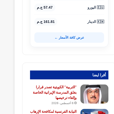
🇪🇺 اليورو
57.47 ج.م
🇰🇼 الدينار
161.81 ج.م
عرض كافة الأسعار ←
أقرا ايضا
“التربية” الكويتية تصدر قرارا
بغلق المدرسة الإيرانية الخاصة
وإلغاء ترخيصها
6 أغسطس، 2026
النيابة الفرنسية لمكافحة الإرهاب