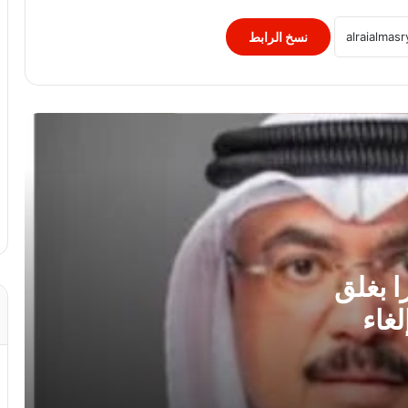
تحقيقا فى تهديدات جماعة انفصالية
بكورسيكا
نسخ الرابط
الصحف العالمية: صدام ترامب وهيجسيث
بسبب الذخائر.. وقلق بالكونجرس من
شراكة أقوى مع إسرائيل..
لبنان: إصابة 8 أشحاص فى غارة إسرائيلية
على بلدة برج الشمالي
لغز اختفاء مجتبى خامنئي يحير الولايات
المتحدة.. خبير: إما مات أو أصبح عاجزا
ا بغلق
لغاء
جنة همام.. طفولة ينهكها المرض وأم تنتظر
بصيص أمل للعلاج خارج غزة
لمواجهة تهديدات ترامب.. تجنيد إلزامى ممتد