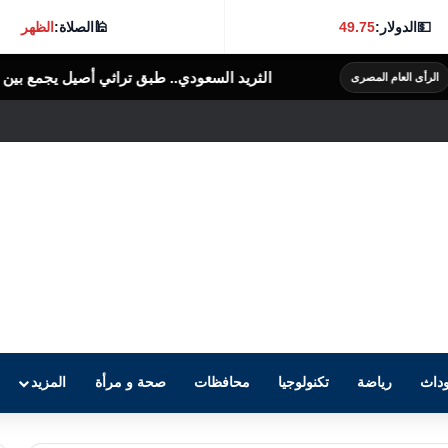
💵
الدولار:
49.75
🕌
الصلاة:
الظهر
الثريد السعودي.. طبق تراثي أصيل يجمع بين البساطة والنكهة الغنية
الر
داث
رياضة
تكنولوجيا
محافظات
صحة و مرأة
المزيد