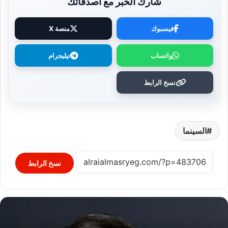
شارك الخبر مع أصدقائك
فيسبوك
منصة X
واتساب
تيليجرام
نسخ الرابط
السينما
نسخ الرابط