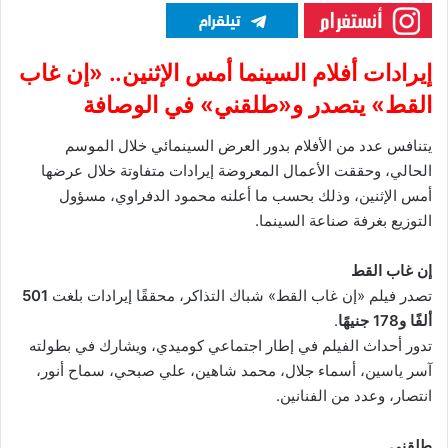
إيرادات أفلام السينما أمس الإثنين.. «إن غاب
القط» يتصدر و«طلقني» في الوصافة
يتنافس عدد من الأفلام بدور العرض السينمائي خلال الموسم
الحالي، وحققت الأعمال المعروضة إيرادات متفاوتة خلال عرضها
أمس الإثنين، وذلك بحسب ما أعلنه محمود الدفراوي، مسؤول
التوزيع بغرفة صناعة السينما.
إن غاب القط
تصدر فيلم «إن غاب القط» شباك التذاكر، محققًا إيرادات بلغت
501
ألفًا و178 جنيهًا
.
تدور أحداث الفيلم في إطار اجتماعي كوميدي، ويشارك في بطولته
آسر ياسين، أسماء جلال، محمد شاهين، علي صبحي، سماح أنور،
انتصار، وعدد من الفنانين.
طلقني