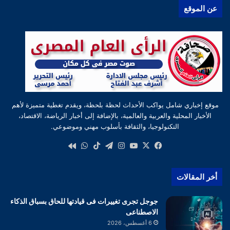
عن الموقع
موقع إخباري شامل يواكب الأحداث لحظة بلحظة، ويقدم تغطية متميزة لأهم
الأخبار المحلية والعربية والعالمية، بالإضافة إلى أخبار الرياضة، الاقتصاد،
التكنولوجيا، والثقافة بأسلوب مهني وموضوعي.
‫X
فيسبوك
‫YouTube
انستقرام
تيلقرام
‫TikTok
واتساب
كواى
أخر المقالات
جوجل تجرى تغييرات فى قيادتها للحاق بسباق الذكاء
الاصطناعى
6 أغسطس، 2026