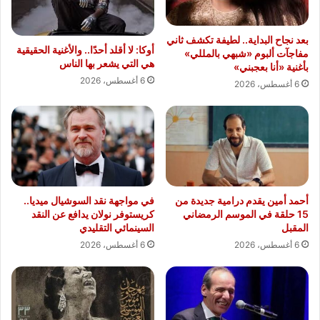
بعد نجاح البداية.. لطيفة تكشف ثاني
أوكا: لا أقلد أحدًا.. والأغنية الحقيقية
مفاجآت ألبوم «شبهي بالمللي»
هي التي يشعر بها الناس
بأغنية «أنا بعجبني»
6 أغسطس، 2026
6 أغسطس، 2026
أحمد أمين يقدم درامية جديدة من
في مواجهة نقد السوشيال ميديا..
15 حلقة في الموسم الرمضاني
كريستوفر نولان يدافع عن النقد
المقبل
السينمائي التقليدي
6 أغسطس، 2026
6 أغسطس، 2026