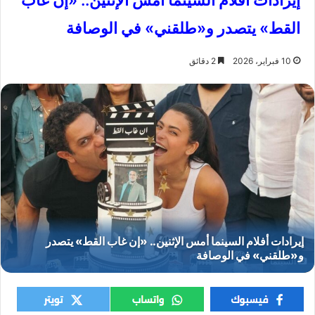
إيرادات أفلام السينما أمس الإثنين.. «إن غاب
القط» يتصدر و«طلقني» في الوصافة
10 فبراير، 2026
2 دقائق
السينما