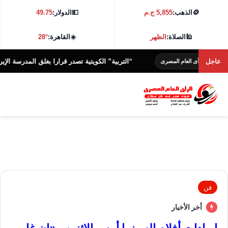
🪙
الذهب:
5,855 ج.م
💵
الدولار:
49.75
🕌
الصلاة:
الظهر
☀️
القاهرة:
28°
عاجل
“التربية” الكويتية تصدر قرارا بغلق المدرسة الإيرانية الخاصة
أى العام المصرى
فن
أخر الأخبار