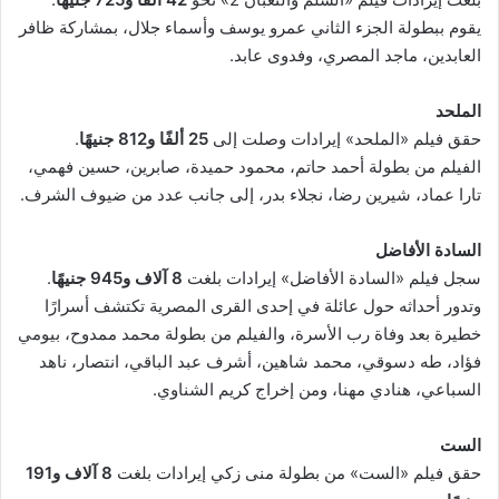
يقوم ببطولة الجزء الثاني عمرو يوسف وأسماء جلال، بمشاركة ظافر
العابدين، ماجد المصري، وفدوى عابد.
الملحد
حقق فيلم «الملحد» إيرادات وصلت إلى
25 ألفًا و812 جنيهًا
.
الفيلم من بطولة أحمد حاتم، محمود حميدة، صابرين، حسين فهمي،
تارا عماد، شيرين رضا، نجلاء بدر، إلى جانب عدد من ضيوف الشرف.
السادة الأفاضل
سجل فيلم «السادة الأفاضل» إيرادات بلغت
8 آلاف و945 جنيهًا
.
وتدور أحداثه حول عائلة في إحدى القرى المصرية تكتشف أسرارًا
خطيرة بعد وفاة رب الأسرة، والفيلم من بطولة محمد ممدوح، بيومي
فؤاد، طه دسوقي، محمد شاهين، أشرف عبد الباقي، انتصار، ناهد
السباعي، هنادي مهنا، ومن إخراج كريم الشناوي.
الست
حقق فيلم «الست» من بطولة منى زكي إيرادات بلغت
8 آلاف و191