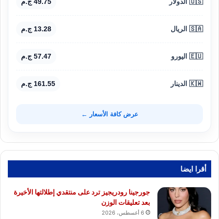
🇺🇸 الدولار
49.75 ج.م
🇸🇦 الريال
13.28 ج.م
🇪🇺 اليورو
57.47 ج.م
🇰🇼 الدينار
161.55 ج.م
عرض كافة الأسعار ←
أقرا ايضا
جورجينا رودريجيز ترد على منتقدي إطلالتها الأخيرة
بعد تعليقات الوزن
6 أغسطس، 2026