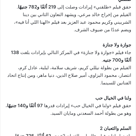
حقق فيلم «طلقني» إيرادات وصلت إلى
219 ألفًا و782 جنيهًا
.
الفيلم من إخراج خالد مرعي، ويشهد التعاون الثاني بين دينا
الشربيني وكريم محمود عبد العزيز بعد فيلم «الهنا اللي أنا فيه»،
ويضم عددًا من ضيوف الشرف.
جوازة ولا جنازة
جاء فيلم «جوازة ولا جنازة» في المركز التالي بإيرادات بلغت
138
ألفًا و700 جنيه
.
الفيلم من بطولة نيللي كريم، شريف سلامة، لبلبة، عادل كرم،
انتصار، محمود البزاوي، أمير صلاح الدين، دنيا ماهر، ومن إنتاج اتحاد
الفنانين للسينما.
ولنا في الخيال حب
حقق فيلم «ولنا في الخيال حب» إيرادات قدرها
97 ألفًا و140 جنيهًا
،
وهو من بطولة أحمد السعدني ومايان السيد.
السلم والثعبان 2
بلغت إيرادات فيلم «السلم والثعبان 2» نحو
42 ألفًا و725 جنيهًا
.