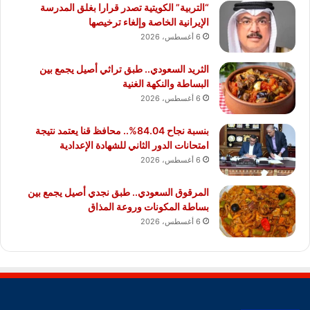
“التربية” الكويتية تصدر قرارا بغلق المدرسة
الإيرانية الخاصة وإلغاء ترخيصها
6 أغسطس، 2026
الثريد السعودي.. طبق تراثي أصيل يجمع بين
البساطة والنكهة الغنية
6 أغسطس، 2026
بنسبة نجاح 84.04%.. محافظ قنا يعتمد نتيجة
امتحانات الدور الثاني للشهادة الإعدادية
6 أغسطس، 2026
المرقوق السعودي.. طبق نجدي أصيل يجمع بين
بساطة المكونات وروعة المذاق
6 أغسطس، 2026