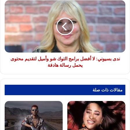
ندى
بسيوني:
لا
أفضل
برامج
التوك
شو
وأميل
لتقديم
محتوى
ندى بسيوني: لا أفضل برامج التوك شو وأميل لتقديم محتوى
يحمل
يحمل رسالة هادفة
رسالة
هادفة
مقالات ذات صلة