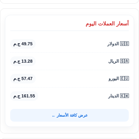
أسعار العملات اليوم
🇺🇸 الدولار
49.75 ج.م
🇸🇦 الريال
13.28 ج.م
🇪🇺 اليورو
57.47 ج.م
🇰🇼 الدينار
161.55 ج.م
عرض كافة الأسعار ←