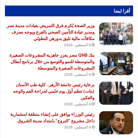
أقرا ايضا
وزير الصحة يُكرم فرق التمريض بعيادات مدينة نصر
ومدير عيادة التأمين الصحي بالفرع ويوجه بصرف
مكافآت مالية تليق بدورهن البطولي
6 أغسطس، 2026
بنك QNB مصر يعزز جاهزية المشروعات الصغيرة
والمتوسطة للنمو والتوسع من خلال برنامج أبطال
المشروعات الصغيرة والمتوسطة
6 أغسطس، 2026
برعاية رئيس جامعة الأزهر.. كلية طب الأسنان
(بنات) تنظم أول يوم علمي لجراحة الفم والوجه
والفكين
6 أغسطس، 2026
رئيس الوزراء يوافق على إنشاء منطقة استثمارية
داخل مشروع “البروج” بامتداد مدينة الشروق
6 أغسطس، 2026