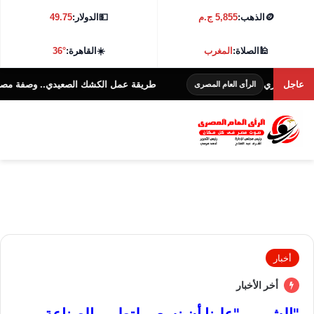
🪙
الذهب:
5,855 ج.م
💵
الدولار:
49.75
🕌
الصلاة:
المغرب
☀️
القاهرة:
36°
مصري
عاجل
طريقة عمل الكشك الصعيدي.. وصفة مصرية تقليد
الرأى العام المصرى
أخبار
أخر الأخبار