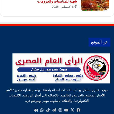
شهية للمناسبات والعزومات
8 أغسطس، 2026
عن الموقع
موقع إخباري شامل يواكب الأحداث لحظة بلحظة، ويقدم تغطية متميزة لأهم
الأخبار المحلية والعربية والعالمية، بالإضافة إلى أخبار الرياضة، الاقتصاد،
التكنولوجيا، والثقافة بأسلوب مهني وموضوعي.
‫X
فيسبوك
‫YouTube
انستقرام
تيلقرام
‫TikTok
واتساب
كواى