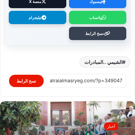
فيسبوك
منصة X
واتساب
تيليجرام
نسخ الرابط
الشيمي ..المبادرات
نسخ الرابط
أخبار