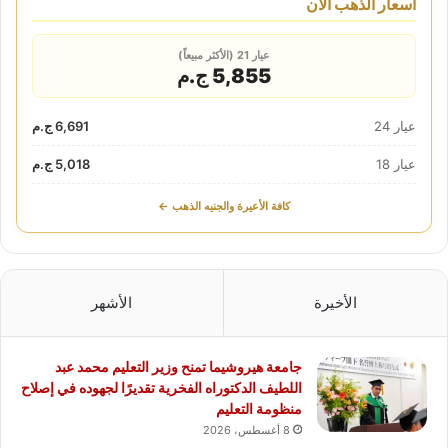
أسعار الذهب الآن
عيار 21 (الأكثر مبيعاً)
5,855 ج.م
عيار 24
6,691 ج.م
عيار 18
5,018 ج.م
كافة الأعيرة والجنيه الذهب ←
الأخيرة
الأشهر
جامعة هيروشيما تمنح وزير التعليم محمد عبد
اللطيف الدكتوراه الفخرية تقديرًا لجهوده في إصلاح
منظومة التعليم
8 أغسطس، 2026