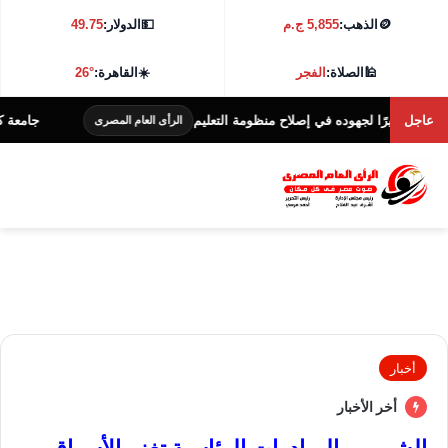
🪙
الذهب:
5,855 ج.م
💵
الدولار:
49.75
🕌
الصلاة:
الفجر
☀️
القاهرة:
26°
عاجل
يرًا لجهوده في إصلاح منظومة التعليم
جامعة كفر الشيخ تطلق هاكا
الرأى العام المصرى
أخبار
أخر الأخبار