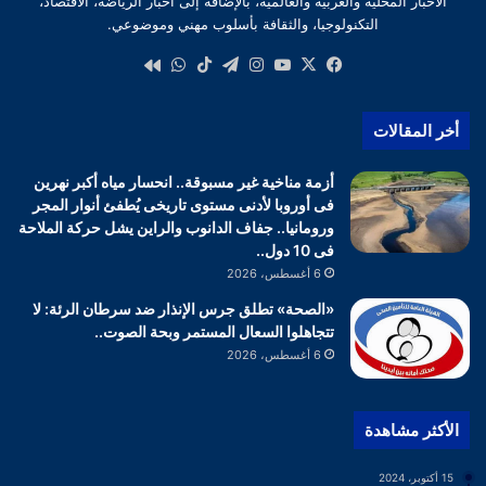
الأخبار المحلية والعربية والعالمية، بالإضافة إلى أخبار الرياضة، الاقتصاد،
التكنولوجيا، والثقافة بأسلوب مهني وموضوعي.
‫X
فيسبوك
‫YouTube
انستقرام
تيلقرام
‫TikTok
واتساب
كواى
أخر المقالات
أزمة مناخية غير مسبوقة.. انحسار مياه أكبر نهرين
فى أوروبا لأدنى مستوى تاريخى يُطفئ أنوار المجر
ورومانيا.. جفاف الدانوب والراين يشل حركة الملاحة
فى 10 دول..
6 أغسطس، 2026
«الصحة» تطلق جرس الإنذار ضد سرطان الرئة: لا
تتجاهلوا السعال المستمر وبحة الصوت..
6 أغسطس، 2026
الأكثر مشاهدة
15 أكتوبر، 2024