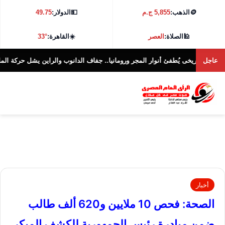
🪙
الذهب:
5,855 ج.م
💵
الدولار:
49.75
🕌
الصلاة:
العصر
☀️
القاهرة:
33°
عاجل
خى يُطفئ أنوار المجر ورومانيا.. جفاف الدانوب والراين يشل حركة الملاحة فى 10 دول..
أخبار
الصحة: فحص 10 ملايين و620 ألف طالب
ضمن مبادرة رئيس الجمهورية للكشف المبكر