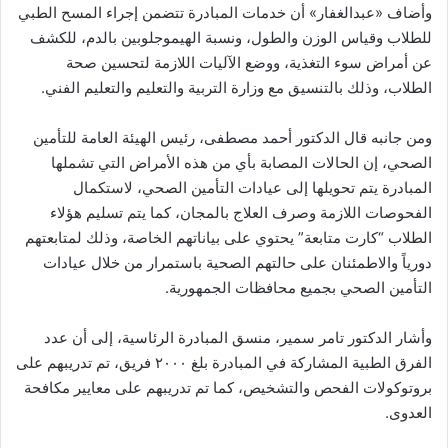
وأضاف «عبدالغفار» أن خدمات المبادرة تتضمن إجراء المسح الطبي
للطلاب وقياس الوزن والطول، ونسبة الهيموجلوبين بالدم، للكشف
عن أمراض سوء التغذية، ووضع الآليات اللازمة لتحسين صحة
الطلاب، وذلك بالتنسيق مع وزارة التربية والتعليم والتعليم الفني.
ومن جانبه قال الدكتور أحمد مصطفى، رئيس الهيئة العامة للتأمين
الصحي، إن الحالات المصابة بأي من هذه الأمراض التي تشملها
المبادرة يتم تحويلها إلى عيادات التأمين الصحي، لاستكمال
الفحوصات اللازمة وصرف العلاج بالمجان، كما يتم تسليم هؤلاء
الطلاب “كارت متابعة” يحتوي على بياناتهم الخاصة، وذلك لمتابعتهم
دورياً والاطمئنان على حالتهم الصحية باستمرار من خلال عيادات
التأمين الصحي بجميع محافظات الجمهورية.
وأشار الدكتور تامر سمير، منسق المبادرة الرئاسية، إلى أن عدد
الفرق الطبية المشاركة في المبادرة بلغ ٢٠٠٠ فريق، تم تدريبهم على
بروتوكولات الفحص والتشخيص، كما تم تدريبهم على معايير مكافحة
العدوى.