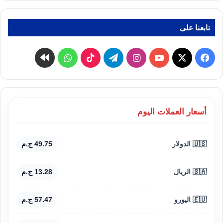
تابعنا على
‫X
فيسبوك
‫YouTube
انستقرام
تيلقرام
‫TikTok
واتساب
كواى
أسعار العملات اليوم
🇺🇸 الدولار
49.75 ج.م
🇸🇦 الريال
13.28 ج.م
🇪🇺 اليورو
57.47 ج.م