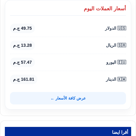
أسعار العملات اليوم
🇺🇸 الدولار
49.75 ج.م
🇸🇦 الريال
13.28 ج.م
🇪🇺 اليورو
57.47 ج.م
🇰🇼 الدينار
161.81 ج.م
عرض كافة الأسعار ←
أقرا ايضا