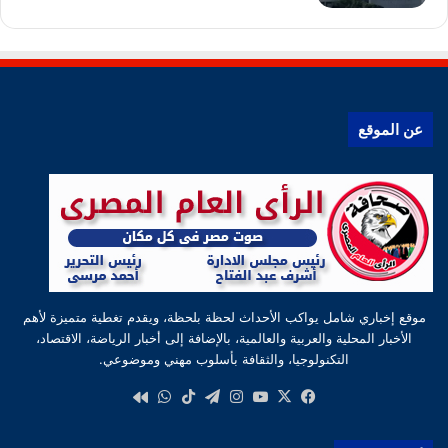
عن الموقع
موقع إخباري شامل يواكب الأحداث لحظة بلحظة، ويقدم تغطية متميزة لأهم
الأخبار المحلية والعربية والعالمية، بالإضافة إلى أخبار الرياضة، الاقتصاد،
التكنولوجيا، والثقافة بأسلوب مهني وموضوعي.
‫X
فيسبوك
‫YouTube
انستقرام
تيلقرام
‫TikTok
واتساب
كواى