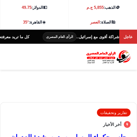
🪙
الذهب:
5,855 ج.م
💵
الدولار:
49.75
🕌
الصلاة:
العصر
☀️
القاهرة:
35°
عاجل
اكة أقوى مع إسرائيل..
كل ما تريد معرفته عن التقديم
الرأى العام المصرى
تقارير وتحقيقات
أخر الأخبار