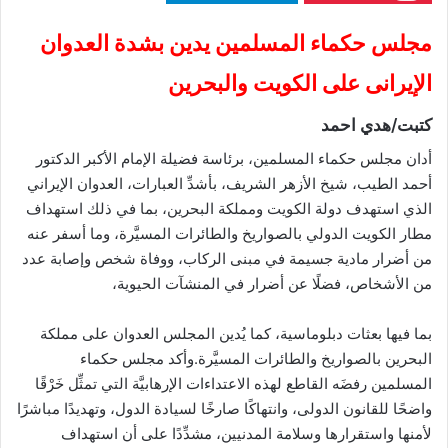
مجلس حكماء المسلمين يدين بشدة العدوان
الإيرانى على الكويت والبحرين
كتبت/هدي احمد
أدان مجلس حكماء المسلمين، برئاسة فضيلة الإمام الأكبر الدكتور
أحمد الطيب، شيخ الأزهر الشريف، بأشدِّ العبارات، العدوان الإيراني
الذي استهدف دولة الكويت ومملكة البحرين، بما في ذلك استهداف
مطار الكويت الدولي بالصواريخ والطائرات المسيَّرة، وما أسفر عنه
من أضرار مادية جسيمة في مبنى الركاب، ووفاة شخص وإصابة عدد
من الأشخاص، فضلًا عن أضرار في المنشآت الحيوية،
بما فيها بعثات دبلوماسية، كما يُدين المجلس العدوان على مملكة
البحرين بالصواريخ والطائرات المسيَّرة.وأكد مجلس حكماء
المسلمين رفضَه القاطع لهذه الاعتداءات الإرهابيَّة التي تمثِّل خَرْقًا
واضحًا للقانون الدولى، وانتهاكًا صارخًا لسيادة الدول، وتهديدًا مباشرًا
لأمنها واستقرارها وسلامة المدنيين، مشدِّدًا على أن استهداف