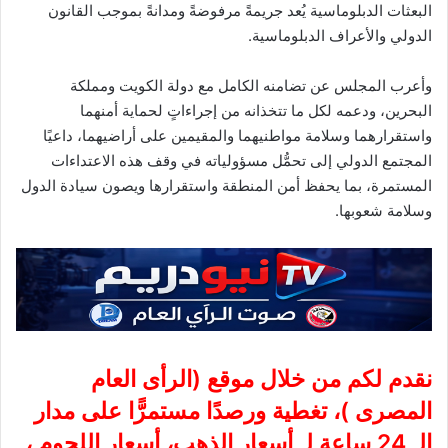
البعثات الدبلوماسية يُعد جريمةً مرفوضةً ومدانةً بموجب القانون
الدولي والأعراف الدبلوماسية.
وأعرب المجلس عن تضامنه الكامل مع دولة الكويت ومملكة
البحرين، ودعمه لكل ما تتخذانه من إجراءاتٍ لحماية أمنهما
واستقرارهما وسلامة مواطنيهما والمقيمين على أراضيهما، داعيًا
المجتمع الدولي إلى تحمُّل مسؤولياته في وقف هذه الاعتداءات
المستمرة، بما يحفظ أمن المنطقة واستقرارها ويصون سيادة الدول
وسلامة شعوبها.
نقدم لكم من خلال موقع (
الرأى العام
المصرى
)، تغطية ورصدًا مستمرًّا على مدار
الـ 24 ساعة لـ أسعار الذهب، أسعار اللحوم ،