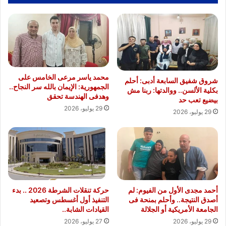
محمد ياسر مرعى الخامس على
شروق شفيق السابعة أدبى: أحلم
الجمهورية: الإيمان بالله سر النجاح..
بكلية الألسن.. ووالدتها: ربنا مش
وهدفى الهندسة تحقق
بيضيع تعب حد
29 يوليو، 2026
29 يوليو، 2026
أحمد مجدى الأول من الفيوم: لم
حركة تنقلات الشرطة 2026 .. بدء
أصدق النتيجة.. وأحلم بمنحة فى
التنفيذ أول أغسطس وتصعيد
الجامعة الأمريكية أو الجلالة
القيادات الشابة..
29 يوليو، 2026
27 يوليو، 2026