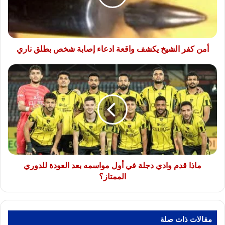
ادعاء
إصابة
شخص
بطلق
ناري
أمن كفر الشيخ يكشف واقعة ادعاء إصابة شخص بطلق ناري
ماذا
قدم
وادي
دجلة
في
أول
مواسمه
بعد
العودة
للدوري
ماذا قدم وادي دجلة في أول مواسمه بعد العودة للدوري
الممتاز؟
الممتاز؟
مقالات ذات صلة