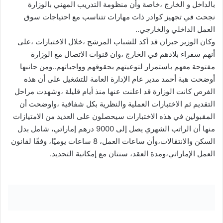
بالداخل و الخارج ،خاصة وأن منظومة التدريب المهني بالوزارة
نجحت في تجهيز كوادر ذات مهارات تتناسب مع احتياجات سوق
العمل الداخلي والخارجي..
وكان الوزير جبران قد أكد للشباب المرشح ،خلال الاختبارات ،على
أنهم سفراء بلادهم في الخارج ،وان قنوات الاتصال مع الوزارة
مفتوحة معهم باستمرار لتوعيتهم بحقوقهم وواجباتهم..ومن جانبها
أوضحت هبة أحمد مدير عام الإدارة العامة للتشغيل على أن هذه
الفرص كانت الوزارة قد اعلنت عنها منذ أيام قليلة ،وشهدت مراحل
التقديم ثم الاختبارات العملية والنظرية بكل شفافية ،واوضحت أن
المقبولين في هذه
الاختبارات سيحصلون على العديد من الامتيازات
منها أن الراتب الشهري يصل إلى 9000 درهم إماراتي، شامل بدل
السكن والانتقالات،وأن ساعات العمل، 8 ساعات يوميًا، وفقًا لقانون
العمل الإماراتي،ومدة العقد، سنتان مع إمكانية التجديد.