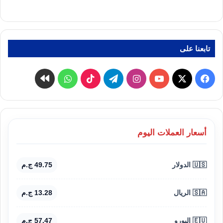
تابعنا على
‫X
فيسبوك
‫YouTube
انستقرام
تيلقرام
‫TikTok
واتساب
كواى
أسعار العملات اليوم
🇺🇸 الدولار
49.75 ج.م
🇸🇦 الريال
13.28 ج.م
🇪🇺 اليورو
57.47 ج.م