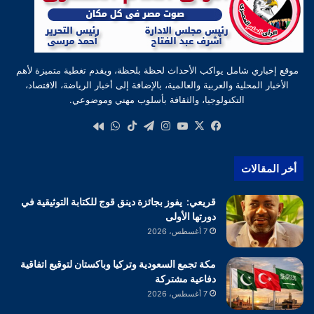
موقع إخباري شامل يواكب الأحداث لحظة بلحظة، ويقدم تغطية متميزة لأهم
الأخبار المحلية والعربية والعالمية، بالإضافة إلى أخبار الرياضة، الاقتصاد،
التكنولوجيا، والثقافة بأسلوب مهني وموضوعي.
‫X
فيسبوك
‫YouTube
انستقرام
تيلقرام
‫TikTok
واتساب
كواى
أخر المقالات
قريعي: يفوز بجائزة دينق قوج للكتابة التوثيقية في
دورتها الأولى
7 أغسطس، 2026
مكة تجمع السعودية وتركيا وباكستان لتوقيع اتفاقية
دفاعية مشتركة
7 أغسطس، 2026