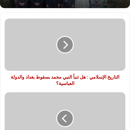
التاريخ
الإسلامي
:
هل
تنبأ
النبي
محمد
بسقوط
بغداد
والدولة
التاريخ الإسلامي : هل تنبأ النبي محمد بسقوط بغداد والدولة
العباسية؟
العباسية؟
هاتف
iPhone
16e..
هل
يوجد
منفذ