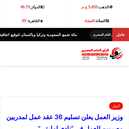
🪙
الذهب:
5,855 ج.م
💵
الدولار:
49.75
🕌
الصلاة:
العشاء
☀️
القاهرة:
35°
عاجل
مكة تجمع السعودية وتركيا وباكستان لتوقيع اتفاقية دفاعية
رأى العام المصرى
أخبار
وزير العمل يعلن تسليم 36 عقد عمل لمدربين
مصريين للعمل في “نادي إمارتي” ..