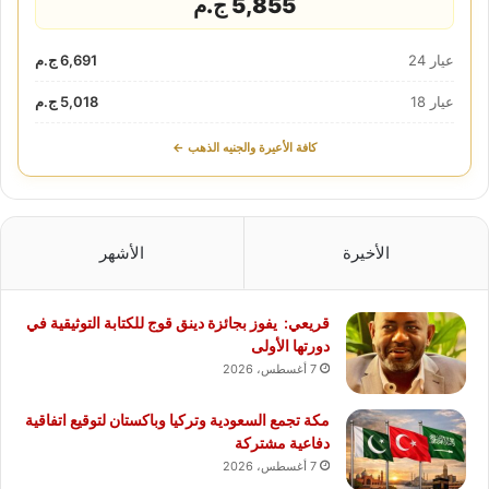
5,855 ج.م
عيار 24
6,691 ج.م
عيار 18
5,018 ج.م
كافة الأعيرة والجنيه الذهب ←
الأخيرة
الأشهر
قريعي: يفوز بجائزة دينق قوج للكتابة التوثيقية في
دورتها الأولى
7 أغسطس، 2026
مكة تجمع السعودية وتركيا وباكستان لتوقيع اتفاقية
دفاعية مشتركة
7 أغسطس، 2026