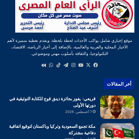
موقع إخباري شامل يواكب الأحداث لحظة بلحظة، ويقدم تغطية متميزة لأهم
الأخبار المحلية والعربية والعالمية، بالإضافة إلى أخبار الرياضة، الاقتصاد،
التكنولوجيا، والثقافة بأسلوب مهني وموضوعي.
‫X
فيسبوك
‫YouTube
انستقرام
تيلقرام
‫TikTok
واتساب
كواى
أخر المقالات
قريعي: يفوز بجائزة دينق قوج للكتابة التوثيقية في
دورتها الأولى
7 أغسطس، 2026
مكة تجمع السعودية وتركيا وباكستان لتوقيع اتفاقية
دفاعية مشتركة