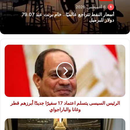
6 أغسطس، 2026
أسعار النفط تتراجع عالميًا.. خام برنت عند 79.07
دولار للبرميل
الرئيس
السيسى
يتسلم
اعتماد
17
سفيرًا
جديدًا
أبرزهم
قطر
وغانا
الرئيس السيسى يتسلم اعتماد 17 سفيرًا جديدًا أبرزهم قطر
والباراجواي
وغانا والباراجواي
رئيس
الوزراء