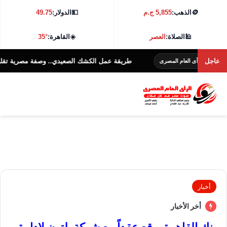
🪙
الذهب:
5,855 ج.م
💵
الدولار:
49.75
🕌
الصلاة:
العصر
☀️
القاهرة:
35°
عاجل
طريقة عمل الكشك الصعيدي.. وصفة مصرية تقليدية بطعم م
ى العام المصرى
أخبار
أخر الأخبار