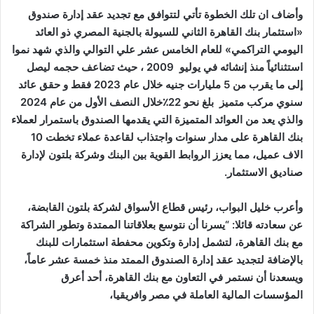
وأضاف ان تلك الخطوة تأتي لتتوافق مع تجديد عقد إدارة صندوق
«استثمار بنك القاهرة الثاني للسيولة بالجنية المصري ذو العائد
اليومي التراكمي» للعام الخامس عشر علي التوالي والذي شهد نموا
استثنائياً منذ إنشائه في يوليو 2009 ، حيث تضاعف حجمه ليصل
إلى ما يقرب من 5 مليارات جنيه خلال عام 2023 فقط و حقق عائد
سنوي مركب متميز بلغ نحو 22٪خلال النصف الأول من عام 2024
والذي يعد من العوائد المتميزة التي يقدمها الصندوق باستمرار لعملاء
بنك القاهرة على مدار سنوات واجتذاب لقاعدة عملاء تخطت 10
الاف عميل، مما يعزز الروابط القوية بين البنك وشركة بلتون لإدارة
صناديق الاستثمار.
وأعرب خليل البواب، رئيس قطاع الأسواق لشركة بلتون القابضة،
عن سعادته قائلا: “يسرنا أن نتوسع بعلاقاتنا الممتدة وتطور الشراكة
مع بنك القاهرة، لتشمل إدارة وتكوين محفطة استثمارات للبنك
بالإضافة لتجديد عقد إدارة الصندوق الممتد منذ خمسة عشر عاماً،
ويسعدنا أن نستمر في التعاون مع بنك القاهرة، أحد أعرق
المؤسسات المالية العاملة في مصر وافريقيا،