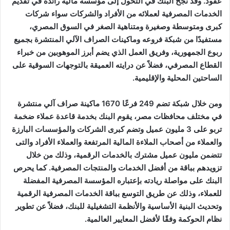
عقود. وقد نجح البنك في التحول إلى مؤسسة مالية رائدة في تقديم
الخدمات المصرفية لعملائه من الأفراد والشركات سواء شركات
كبرى ومتوسطة وصغيرة ومتناهية الصغر في السوق المصري،
مستفيدًا من شبكة فروعه وماكينات الصراف الآلي المنتشرة بجميع
ربوع الجمهورية، وفريق العمل الذي يضم أبرز الموهوبين من خبراء
القطاع المصرفي، فضلاً عن درايته العميقة بالتوجهات السوقية على
الساحتين المحلية والإقليمية.
ومن خلال شبكة تضم 249 فرعًا 1670 ماكينة صراف آلي منتشرة
في مختلف محافظات مصر، يقوم البنك بخدمة قاعدة عملاء ضخمة
تربو على 3 مليون عميل وتضم كبرى الشركات والمؤسسات البارزة
والعملاء من أصحاب الملاءة المالية المرتفعة والعملاء الأفراد والتى
تتضمن مليون عميل مشترك بالخدمات الرقمية، وذلك من خلال
تزويدهم بباقة من أفضل الخدمات والمنتجات المصرفية. كما يحرص
البنك على مواصلة ريادته بإعتباره المؤسسة المصرفية المفضلة
للعملاء، وذلك عن طريق التوسع بباقة الخدمات المصرفية الرقمية
وتحديث البنية الأساسية والأنظمة التشغيلية للبنك، فضلاً عن تطوير
نظام الحوكمة وفقًا لأفضل المعايير العالمية.