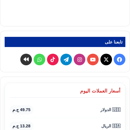
تابعنا على
‫X
فيسبوك
‫YouTube
انستقرام
تيلقرام
‫TikTok
واتساب
كواى
أسعار العملات اليوم
🇺🇸 الدولار
49.75 ج.م
🇸🇦 الريال
13.28 ج.م