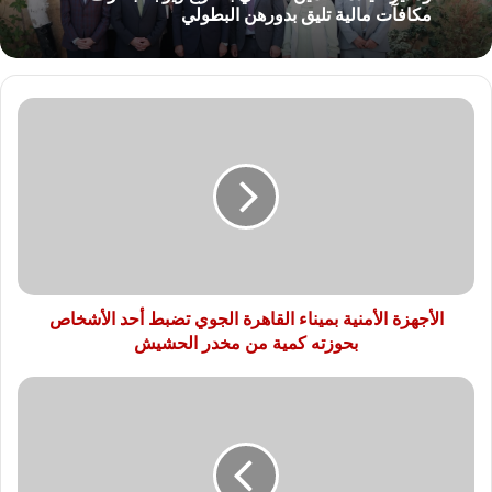
مكافآت مالية تليق بدورهن البطولي
الأجهزة
الأمنية
بميناء
القاهرة
الجوي
تضبط
أحد
الأشخاص
بحوزته
كمية
الأجهزة الأمنية بميناء القاهرة الجوي تضبط أحد الأشخاص
من
بحوزته كمية من مخدر الحشيش
مخدر
الحشيش
دراسة
مدعومة
من
الصحة
العالمية: