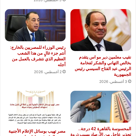
رئيس الوزراء للمصريين بالخارج:
أنتم جزء غالٍ من هذا الشعب
نقيب معلمين دير مو اس يتقدم
العظيم الذي نتشرف بالعمل من
بخالص التهاني والشكر لفخامة
أجله
الرئيس عبد الفتاح السيسي رئيس
2 أغسطس، 2026
الجمهورية
3 أغسطس، 2026
المحسوسة بالقاهرة 42 درجة..
مصر تهيب بوسائل الإعلام الأجنبية
تحذير عاجل من الأرصاد بسبب ذروة