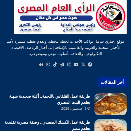
موقع إخباري شامل يواكب الأحداث لحظة بلحظة، ويقدم تغطية متميزة لأهم
الأخبار المحلية والعربية والعالمية، بالإضافة إلى أخبار الرياضة، الاقتصاد،
التكنولوجيا، والثقافة بأسلوب مهني وموضوعي.
‫X
فيسبوك
‫YouTube
انستقرام
تيلقرام
‫TikTok
واتساب
كواى
أخر المقالات
طريقة عمل القلقاس باللحمة.. أكلة صعيدية شهية
بطعم البيت المصري
8 أغسطس، 2026
طريقة عمل الكشك الصعيدي.. وصفة مصرية تقليدية
بطعم مميز