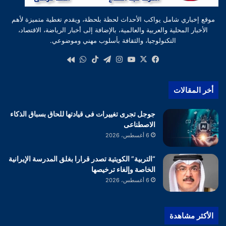
موقع إخباري شامل يواكب الأحداث لحظة بلحظة، ويقدم تغطية متميزة لأهم
الأخبار المحلية والعربية والعالمية، بالإضافة إلى أخبار الرياضة، الاقتصاد،
التكنولوجيا، والثقافة بأسلوب مهني وموضوعي.
‫X
فيسبوك
‫YouTube
انستقرام
تيلقرام
‫TikTok
واتساب
كواى
أخر المقالات
جوجل تجرى تغييرات فى قيادتها للحاق بسباق الذكاء
الاصطناعى
6 أغسطس، 2026
“التربية” الكويتية تصدر قرارا بغلق المدرسة الإيرانية
الخاصة وإلغاء ترخيصها
6 أغسطس، 2026
الأكثر مشاهدة