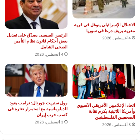
الاحتلال الإسرائيلى يتوغل فى قرية
معرية بريف درعا فى سوريا
الرئيس السيسى يصدّق على تعديل
4 أغسطس، 2026
بعض أحكام قانون نظام التأمين
الصحى الشامل
4 أغسطس، 2026
وول ستريت جورنال: ترامب يعود
اتحاد الإعلاميين الأفريقي الآسيوي
للدبلوماسية مع استمرار تعثره في
وأمريكا اللاتينية يكرم نقابة
كسب حرب إيران
الصحفيين الفلسطينيين
3 أغسطس، 2026
3 أغسطس، 2026