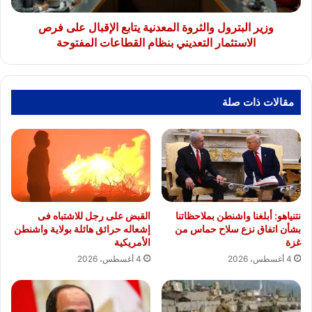
الاستثمار
التعديني
وزير البترول والثروة المعدنية يتابع الإقبال على فرص
بنظام
الاستثمار التعديني بنظام القطاعات المفتوحة
القطاعات
المفتوحة
مقالات ذات صلة
نتنياهو: أبلغنا واشنطن بملاحظاتنا
القبض على رجل للاشتباه فى
بشأن اتفاق نزع سلاح حماس من
إشعاله حرائق هائلة بولاية واشنطن
غزة
الأمريكية
4 أغسطس، 2026
4 أغسطس، 2026