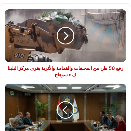
رفع
50
طن
من
المخلفات
والقمامة
والأتربة
بقرى
مركز
البلينا
رفع 50 طن من المخلفات والقمامة والأتربة بقرى مركز البلينا
فn
فn سوهاج
سوهاج
وزير
البترول
والثروة
المعدنية
يتابع
الإقبال
على
فرص