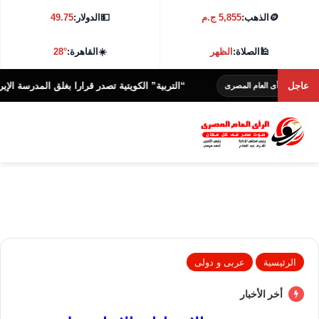
🪙
الذهب:
5,855 ج.م
💵
الدولار:
49.75
🕌
الصلاة:
الظهر
☀️
القاهرة:
28°
عاجل
“التربية” الكويتية تصدر قرارا بغلق المدرسة الإيرانية الخاص
أى العام المصرى
الرئيسية
عربى و دولى
أخر الأخبار