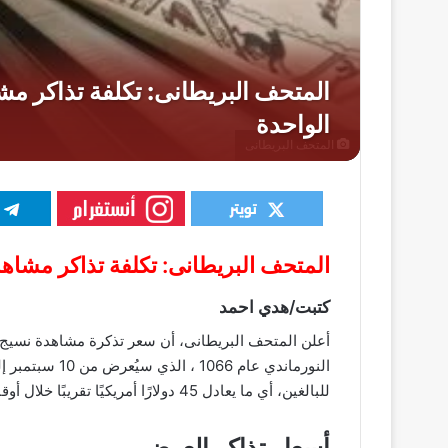
المتحف البريطانى
المتحف البريطانى: تكلفة تذاكر مشاهدة نسيج بايو 45 دولار
كتبت/هدي احمد
للبالغين، أي ما يعادل 45 دولارًا أمريكيًا تقريبًا خلال أوقات الذروة، وفقا لما نشره موقع” artnews”.
أسعار تذاكر العرض