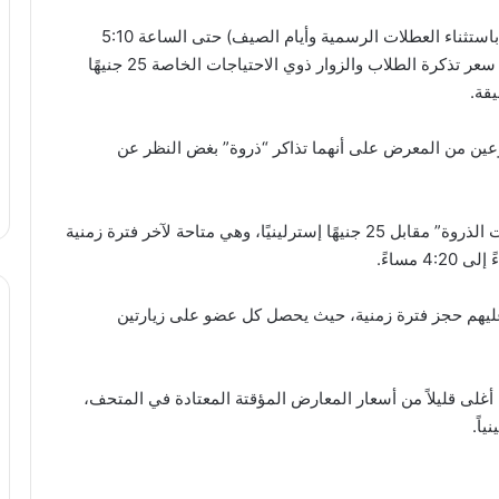
أما في غير أوقات الذروة، أي في أيام الأسبوع العادية (باستثناء العطلات الرسمية وأيام الصيف) حتى الساعة 5:10
مساءً، فسيكون سعر التذكرة 27 جنيهًا إسترلينيًا، ويبلغ سعر تذكرة الطلاب والزوار ذوي الاحتياجات الخاصة 25 جنيهًا
ين من المعرض على أنهما تذاكر “ذروة” بغض النظر عن
ذكر المتحف البريطاني أنه يقدم أيضًا تذاكر “خارج أوقات الذروة” مقابل 25 جنيهًا إسترلينيًا، وهي متاحة لآخر فترة زمنية
 عليهم حجز فترة زمنية، حيث يحصل كل عضو على زيارتين
أغلى قليلاً من أسعار المعارض المؤقتة المعتادة في المتحف،