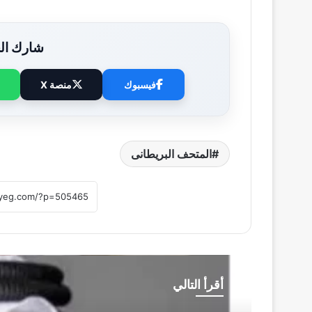
شارك الخ
فيسبوك
منصة X
المتحف البريطانى
أقرأ التالي