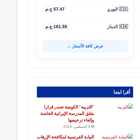
🇪🇺 اليورو
57.47 ج.م
🇰🇼 الدينار
161.55 ج.م
عرض كافة الأسعار ←
أقرا ايضا
“التربية” الكويتية تصدر قرارا
بغلق المدرسة الإيرانية الخاصة
وإلغاء ترخيصها
6 أغسطس، 2026
النيابة الفرنسية لمكافحة الإرهاب