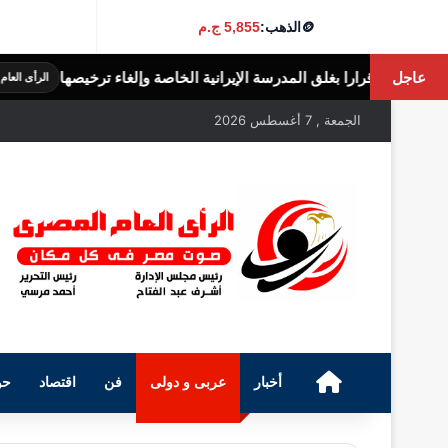
🪙
الذهب:
5,855 ج.م
عاجل
مدرسة الإيرانية الخاصة وإلغاء ترخيصها
الثريد 
الرأى العام المصرى
الجمعة , 7 أغسطس 2026
الرئيسية
أخبار
عربى و دولى
فن
اقتصاد
حو