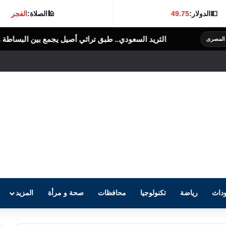
💵
الدولار:
49.75
🕌
الصلاة:
الفجر
السعودي.. طبق تراثي أصيل يجمع بين البساطة والنكهة الغنية
الرأى العام ال
داث
رياضة
تكنولوجيا
محافظات
صحة و مرأة
المزيد