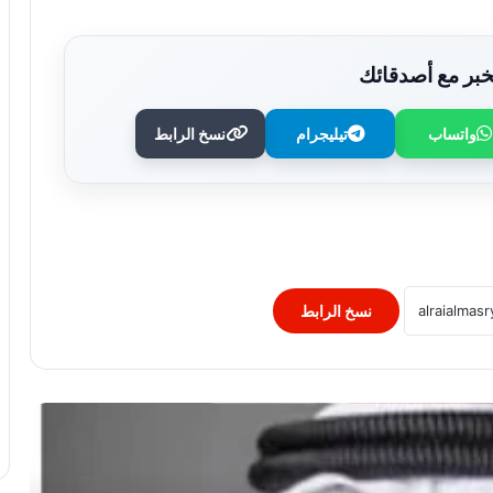
بر مع أصدقائك
واتساب
تيليجرام
نسخ الرابط
“التربية” الكويتية تصدر قرارا بغلق المدرسة
الإيرانية الخاصة وإلغاء ترخيصها
النيابة الفرنسية لمكافحة الإرهاب تفتح
تحقيقا فى تهديدات جماعة انفصالية
بكورسيكا
نسخ الرابط
الصحف العالمية: صدام ترامب وهيجسيث
بسبب الذخائر.. وقلق بالكونجرس من
شراكة أقوى مع إسرائيل..
لبنان: إصابة 8 أشحاص فى غارة إسرائيلية
على بلدة برج الشمالي