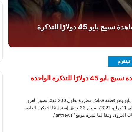
ًا للتذكرة الواحدة
أعلن المتحف البريطانى، أن سعر تذكرة مشاهدة نسيج بايو وهو قطعة قماش مطرزة بطول 230 قدمًا تصور الغزو
النورماندي عام 1066 ، الذي سيُعرض من 10 سبتمبر إلى 11 يوليو 2027، سيبلغ 33 جنيهًا إسترلينيًا للتذكرة العادية