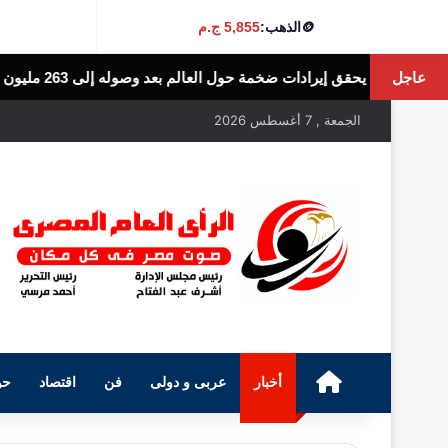
🪙
الذهب:
5,855 ج.م
عاجل
الرأى العام المصرى
الجمعة , 7 أغسطس 2026
الرئيسية
أخبار
عربى و دولى
فن
اقتصاد
حو