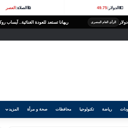
💵
الدولار:
49.75
🕌
الصلاة:
العصر
ريهانا تستعد للعودة الغنائية.. آيساب روكي يؤكد عملها على ألبوم جديد
داث
رياضة
تكنولوجيا
محافظات
صحة و مرأة
المزيد