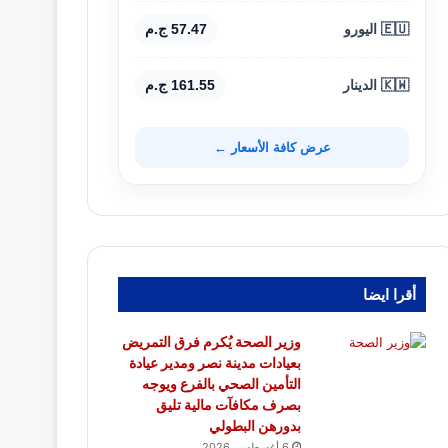
🇪🇺 اليورو
57.47 ج.م
🇰🇼 الدينار
161.55 ج.م
عرض كافة الأسعار ←
أقرا ايضا
وزير الصحة يُكرم فرق التمريض
بعيادات مدينة نصر ومدير عيادة
التأمين الصحي بالفرع ويوجه
بصرف مكافآت مالية تليق
بدورهن البطولي
6 أغسطس، 2026