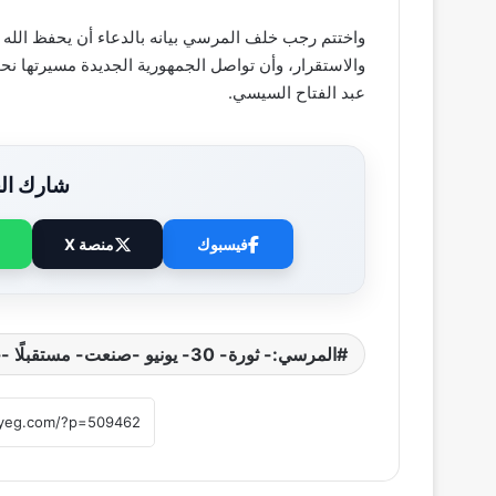
واختتم رجب خلف المرسي بيانه بالدعاء أن يحفظ الله مص
والاستقرار، وأن تواصل الجمهورية الجديدة مسيرتها نحو
عبد الفتاح السيسي.
شارك الخ
فيسبوك
منصة X
المرسي:- ثورة- 30- يونيو -صنعت- مستقبلًا -جديدًا -لمصر -ورسخت -دعائم -الدولة -الحديثة