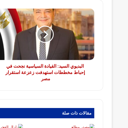
البديوي
السيد:
القيادة
السياسية
نجحت
في
إحباط
مخططات
استهدفت
زعزعة
البديوي السيد: القيادة السياسية نجحت في
استقرار
إحباط مخططات استهدفت زعزعة استقرار
مصر
مصر
مقالات ذات صلة