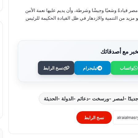
ر قيادةً وشعبًا وجيشًا وشرطة، وأن يديم عليها نعمة الأمن
 مزيد من التنمية والازدهار في ظل القيادة الحكيمة للرئيس
بر مع أصدقائك
واتساب
تيليجرام
نسخ الرابط
وزير الصحة يُكرم فرق التمريض بعيادات
مدينة نصر ومدير عيادة التأمين الصحي
بالفرع ويوجه بصرف مكافآت مالية تليق
بدورهن البطولي
بنك QNB مصر يعزز جاهزية المشروعات
الصغيرة والمتوسطة للنمو والتوسع من خلال
برنامج أبطال المشروعات الصغيرة
نسخ الرابط
والمتوسطة
برعاية رئيس جامعة الأزهر.. كلية طب
الأسنان (بنات) تنظم أول يوم علمي لجراحة