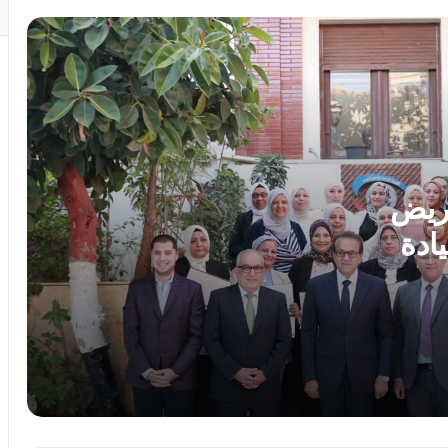
الفم والوجه والفكين
رئيس الوزراء يوافق على إنشاء منطقة
استثمارية داخل مشروع “البروج” بامتداد
مدينة الشروق
وزارة التعليم: عدد ساعات دراسية أكبر لمواد
شهادة البكالوريا
مريض
ادة
رئيس الوزراء يستقبل المدير العام لمنظمة
اليونسكو
ه
بدورهن
استجابةً لأولياء الأمور.. محافظ الجيزة يقرر
خفض الحد الأدنى لتنسيق الثانوية العامة إلى
225 درجة
محمد جبريل : زيادة الكهرباء 12% ترهق
المواطنين ..وعلي الحكومة كشف الحقيقة