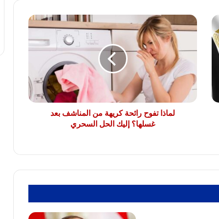
كاملة
لماذا
الريف المصرى: 4500 طلب من المصريين
تفوح
بالخارج للتعاقد على أراضى مزرعتك فى
رائحة
مصر
كريهة
من
المناشف
النائب سامي سوس عضو مجلس النواب عن
بعد
سوهاج المراغة حزب مستقبل وطن يتقدم
غسلها؟
بخالص التهاني والشكر لفخامة الرئيس عبد
الفتاح السيسي رئيس الجمهورية
إليك
الحل
لماذا تفوح رائحة كريهة من المناشف بعد
السحري
غسلها؟ إليك الحل السحري