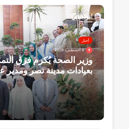
أقرأ التالي
أخبار
6 أغسطس، 2026
وزير الصحة يُكرم فرق الت
بعيادات مدينة نصر ومدير عي
التأمين الصحي بالفرع ويوج
بصرف مكافآت مالية تليق 
البطولي