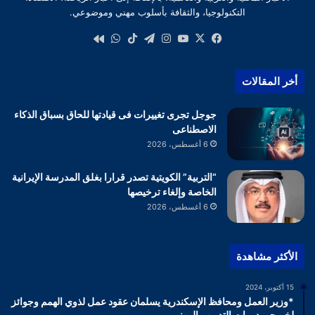
التكنولوجيا، والثقافة بأسلوب مهني وموضوعي.
‫X
فيسبوك
‫YouTube
انستقرام
تيلقرام
‫TikTok
واتساب
كواى
أخر المقالات
جوجل تجرى تغييرات فى قيادتها للحاق بسباق الذكاء
الاصطناعى
6 أغسطس، 2026
“التربية” الكويتية تصدر قرارا بغلق المدرسة الإيرانية
الخاصة وإلغاء ترخيصها
6 أغسطس، 2026
الأكثر مشاهدة
15 أكتوبر، 2024
*وزير العمل ومحافظ الإسكندرية يسلمان عقود عمل لذوي الهمم وجوائز
لخريجي دورات التدريب المهني