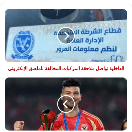
الداخلية
تواصل
ملاحقة
المركبات
المخالفة
للملصق
الإلكتروني
الداخلية تواصل ملاحقة المركبات المخالفة للملصق الإلكتروني
الأهلي
يحسم
موقفه
من
رحيل
أشرف
داري
في
الميركاتو