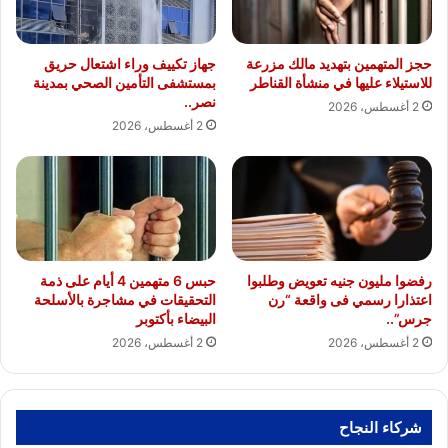
حجز المتهمين بتهديد مالك مزرعة
جهاز تكييف وراء اشتعال حريق
للاستيلاء عليها في منشأة القناطر
بمستشفى التأمين الصحي بمدينة
نصر..
2 أغسطس، 2026
2 أغسطس، 2026
رفضوا مليون جنيه تعويض وطلبوا
حبس 6 متهمين 4 أيام على ذمة
اعتذارا رسمي فى واقعة “رن
التحقيقات في مشاجرة بالأسلحة
جرس”..
البيضاء بأكتوبر
2 أغسطس، 2026
2 أغسطس، 2026
شركاء النجاح