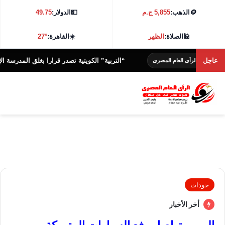
🪙
الذهب:
5,855 ج.م
💵
الدولار:
49.75
🕌
الصلاة:
الظهر
☀️
القاهرة:
27°
عاجل
“التربية” الكويتية تصدر قرارا بغلق المدرسة الإيرانية الخ
الرأى العام المصرى
حوداث
أخر الأخبار