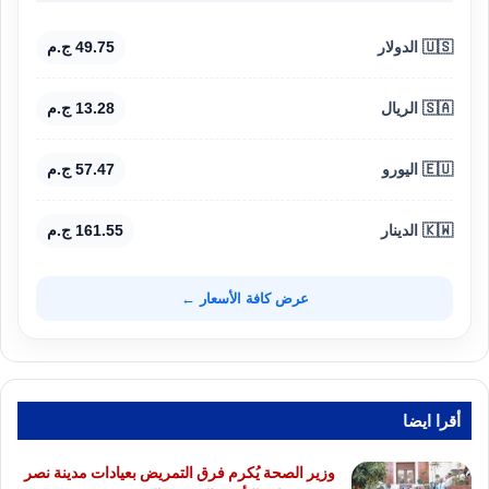
🇺🇸 الدولار
49.75 ج.م
🇸🇦 الريال
13.28 ج.م
🇪🇺 اليورو
57.47 ج.م
🇰🇼 الدينار
161.55 ج.م
عرض كافة الأسعار ←
أقرا ايضا
وزير الصحة يُكرم فرق التمريض بعيادات مدينة نصر