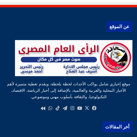
عن الموقع
موقع إخباري شامل يواكب الأحداث لحظة بلحظة، ويقدم تغطية متميزة لأهم
الأخبار المحلية والعربية والعالمية، بالإضافة إلى أخبار الرياضة، الاقتصاد،
التكنولوجيا، والثقافة بأسلوب مهني وموضوعي.
‫X
فيسبوك
‫YouTube
انستقرام
تيلقرام
‫TikTok
واتساب
كواى
أخر المقالات