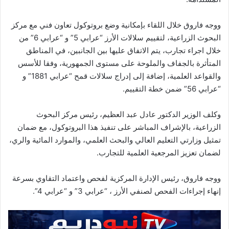
ووجه فاروق خلال اللقاء بإمكانية وضع بروتوكول تعاون فني مع مركز
البحوث الزراعية، لتقييم سلالات الأرز “عرابي 5” و “عرابي 6” من
خلال اجراء تجارب، يتم الاتفاق عليها بين الجانبين، في المناطق
المتأثرة بالجفاف والملوحة على مستوى الجمهورية، وفقا للأسس
والقواعد العلمية، إضافة إلى إدراج سلالات قمح “عرابي 1881” و
“عرابي 56” ضمن خطة التقييم.
وكلف الوزير الدكتور عادل عبد العظيم، رئيس مركز البحوث
الزراعية، بالإشراف المباشر على تنفيذ هذا البروتوكول، مع ضمان
تمثيل وزارتي التعليم العالي والبحث العلمي، والموارد المائية والري،
لضمان تعزيز المرجعية العلمية للتجارب.
ووجه فاروق، رئيس الإدارة المركزية لفحص واعتماد التقاوي بسرعة
إنهاء إجراءات الفحص لصنفي الأرز ، “عرابي 3” و “عرابي 4”.