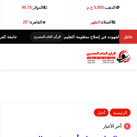
🪙
الذهب:
5,855 ج.م
💵
الدولار:
49.75
🕌
الصلاة:
الظهر
☀️
القاهرة:
25°
عاجل
جهوده في إصلاح منظومة التعليم
جامعة كفر الشيخ تطلق هاكاثون الابت
الرأى العام المصرى
الرئيسية
أخبار
أخر الأخبار