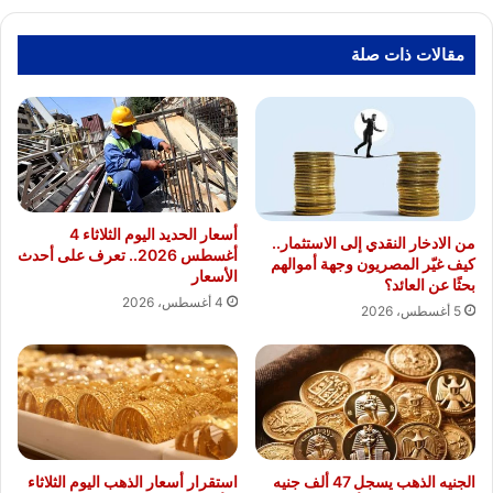
عالميا
تعزيز
مقالات ذات صلة
قدرات
الهيئة
في
المعامل
الجينية
و
الطب
الشخصى
أسعار الحديد اليوم الثلاثاء 4
من الادخار النقدي إلى الاستثمار..
أغسطس 2026.. تعرف على أحدث
التخصصي
كيف غيّر المصريون وجهة أموالهم
الأسعار
بحثًا عن العائد؟
4 أغسطس، 2026
5 أغسطس، 2026
الجنيه الذهب يسجل 47 ألف جنيه
استقرار أسعار الذهب اليوم الثلاثاء