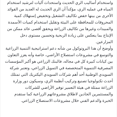
واستخدام أساليب الري الحديث واستحداث آليات لترشيد استخدام
المياه في عمليه الري، مؤكداً أن الري الحديث له العديد من الفوائد
الأخرى من بينها خفض تكاليف التشغيل وتخفيض إستهلاك كمية
المحروقات للمحافظة على البيئة وتقليل استخدام كميات الأسمدة
والمبيدات وغيرها من تكاليف الزراعة ويحقق أقصى عائد ممكن من
الإنتاج بما ينعكس على زيادة الربحية وتحسين مستوى دخل
المزارعين.
وأوضح أن هذا البروتوكول من شأنه دعم استراتيجية التنمية الزراعية
والتوسع في مشروعات استصلاح الأراضي، خاصة وأنه يعزز التعاون
بين كيانات كبيرة كل في مجاله، فالبنك الزراعي هو أكبر المؤسسات
المصرفية التنموية المتخصصة في التمويل الزراعي، وتعتبر شركة
السويدي الوطنية أحد أهم شركات السويدي اليكتريك التي تمتلك
أحدث تكنولوجيا تصنيع وتركيب أنظمة الري، وسيكون دور وزارة
الزراعة ممثلة في هيئة التعمير توفير الأراضي للشركات
والمستثمرين الجادين لاطلاق مشروعاتهم الزراعية كما ستقدم
الخبرة والدعم الفني خلال مشروعات الاستصلاح الزراعي.