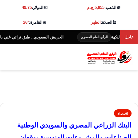
🪙
الذهب:
5,855 ج.م
💵
الدولار:
49.75
🕌
الصلاة:
الظهر
☀️
القاهرة:
26°
لنكهة
عاجل
الجريش السعودي.. طبق تراثي غني بالنكهة والفوائ
الرأى العام المصرى
اقتصاد
البنك الزراعي المصري والسويدي الوطنية
للصناعات والمشروعات الهندسية يوقعان