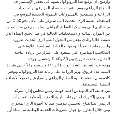
وأوضح، أن توقيع هذا البروتوكول يسهم في تحفيز الإستثمار في
القطاع الزراعي، وسيستفيد منه صغار المزارعين والجمعيات
الزراعية والمنتفعين بالمشروعات التنموية الجديدة للتوسع في
استخدام أنظمة الري الحديث التي ستوفر على الأقل نحو 50 % من
مياة الرى التي يستهلكها القطاع الزراعي، بما يسهم في سد الفجوة
بين الموارد المائية والاستخدامات الحالية في ظل تحدي المياه الذي
نعيشه حالياً والذي يجعل من التحول لنظم الري الحديث ضرورة
وليس رفاهية تنفيذاً لتوجيهات القيادة السياسية، علاوة على
المكاسب المباشرة التي ستعود على المزارعين بزيادة إنتاجية
الفدان بمعدلات تترواح بين 30 و40 % وتحسين جودته.
ووجه عبد الصادق، الشكر لوزارة الزراعة واستصلاح الأراضي بقيادة
السيد علاء فاروق، وزير الزراعة على رعاية هذا البروتوكول، وتوفير
كافة سبل الدعم لتنمية القطاع الزراعي والمزارعين تحقيقاً لأهداف
التنمية المستدامة.
من جانبه، أكد المهندس أحمد عودة، رئيس مجلس إدارة شركة
السويدي إلكتريك لمشروعات البنية التحتية، إنّه طبقا لتوجيهات
الرئيس عبدالفتاح السيسي بتوطين صناعة أجهزة الري المحوري،
ومن خلال التعاون مع جهاز مشروعات الخدمة الوطنية تم إنشاء أول