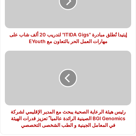
Gigs"
لتدريب
20
ألف
شاب
على
إيتيدا تُطلق مبادرة "ITIDA Gigs" لتدريب 20 ألف شاب على
مهارات
مهارات العمل الحر بالتعاون مع EYouth
العمل
الحر
رئيس
بالتعاون
هيئة
مع
الرعاية
EYouth
الصحية
يبحث
مع
المدير
الإقليمي
لشركة
BGI
رئيس هيئة الرعاية الصحية يبحث مع المدير الإقليمي لشركة
Genomics
BGI Genomics الصينية الرائدة عالميا ً تعزيز قدرات الهيئة
الصينية
في المعامل الجينية و الطب الشخصى التخصصي
الرائدة