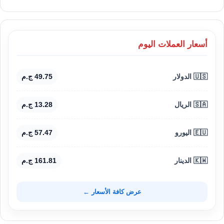
أسعار العملات اليوم
🇺🇸 الدولار
49.75 ج.م
🇸🇦 الريال
13.28 ج.م
🇪🇺 اليورو
57.47 ج.م
🇰🇼 الدينار
161.81 ج.م
عرض كافة الأسعار ←