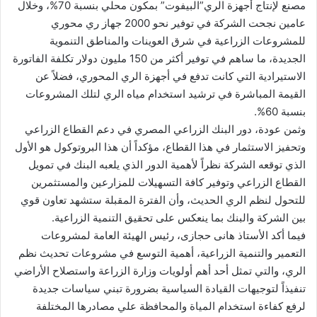
مصنع لإنتاج أجهزة الري”البيفوت” بمكون محلي بنسبة 70%، وخلال
عامين نجحت الشركة في توفير نحو 2000 جهاز ري محوري
للمشروعات الزراعية في شرق العوينات والمناطق التنموية
الجديدة، ما ساهم في توفير أكثر من 150 مليون دولار تكلفة الفاتورة
الاستيرادية التي كانت تدفع في أجهزة الري المحوري، فضلاً عن
القيمة المباشرة في ترشيد استخدام مياه الري لتلك المشروعات
بنسبة 60%.
وثمن عودة، دور البنك الزراعي المصري في دعم القطاع الزراعي
وتحفيز الاستثمار في هذا القطاع، مؤكداً أن هذا البروتوكول هو الأول
الذي توقعه الشركة نظراً لأهمية الدور الذي يلعبه البنك في تمويل
القطاع الزراعي وتوفير كافة التسهيلات للمزارعين والمستثمرين
للتحول لنظم الري الحديث، وأن الفترة المقبلة ستشهد تعاون قوي
بين الشركة والبنك بما ينعكس على تحقيق التنمية الزراعية.
فيما أكد الأستاذ هانى حجازى، رئيس الهيئة العامة لمشروعات
التعمير والتنمية الزراعية، أهمية التوسع في مشروعات تحديث نظم
الري، والتي تمثل أحد أهم أولويات وزارة الزراعة واستصلاح الأراضي
تنفيذاً لتوجيهات القيادة السياسية بضرورة تبني سياسات جديدة
لرفع كفاءة استخدام المياة والمحافظة علي مصادرها المختلفة