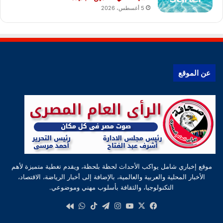
5 أغسطس، 2026
عن الموقع
موقع إخباري شامل يواكب الأحداث لحظة بلحظة، ويقدم تغطية متميزة لأهم
الأخبار المحلية والعربية والعالمية، بالإضافة إلى أخبار الرياضة، الاقتصاد،
التكنولوجيا، والثقافة بأسلوب مهني وموضوعي.
‫X
فيسبوك
‫YouTube
انستقرام
تيلقرام
‫TikTok
واتساب
كواى