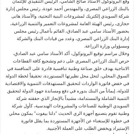
وقع البروتوكول الأستاذ صالح الشامي، الرئيس التنفيذي للإئتمان
بالبنك الزراعي المصري، والمهندس أحمد عودة، رئيس مجلس إدارة
شركة السويدي إلكتريك لمشروعات البنية التحتية، والأستاذ هانى
حجازى، رئيس الهيئة العامة لمشروعات التعمير والتنمية الزراعية،
بحضور الأستاذ سامي عبد الصادق، القائم بأعمال رئيس مجلس
إدارة البنك الزراعي المصري، وعدد من قيادات البنك والشركة
ومسؤولي وزارة الزراعة.
وخلال مراسم توقيع البروتوكول، أكد الأستاذ سامي عبد الصادق،
حرص البنك الزراعي المصري على دعم وتشجيع كافة القطاعات
الانتاجية بهدف خلق صناعة وطنية تنافسية قادرة على المنافسة في
السوق المحلي، لتحل محل نظيرتها المستوردة، تحقيقاً لخطة الدولة
في خفض فاتورة الواردات لتحقيق المستهدفات التنموية والاقتصادية
للدولة، إيماناً من البنك بدوره في دفع ومساندة جهود الدولة لتحقيق
التنمية الشاملة والمستدامة، مشيداً بالإنجاز الذي حققته شركة
السويدي الوطنية للصناعات والمشروعات الهندسية، كأول شركة
وطنية تقوم بتصنيع أجهزة الري الحديث “دلتا بيفوت” بمكون محلي
في خطوة للإستغناء عن الأجهزة المستوردة بما يقلل فاتورة
الإستيراد ويخفض الطلب على العملة الأجنبية.