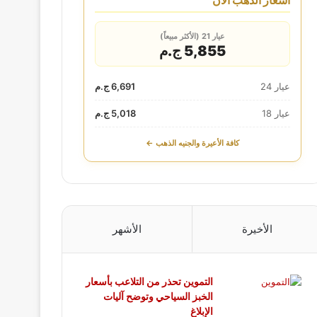
أسعار الذهب الآن
عيار 21 (الأكثر مبيعاً)
5,855 ج.م
عيار 24
6,691 ج.م
عيار 18
5,018 ج.م
كافة الأعيرة والجنيه الذهب ←
الأخيرة
الأشهر
التموين تحذر من التلاعب بأسعار
الخبز السياحي وتوضح آليات
الإبلاغ