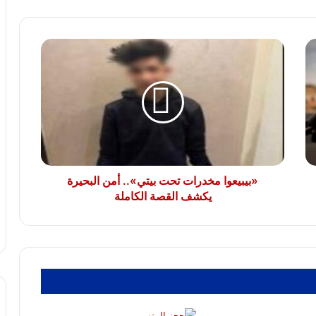
العاجلة بعد النصب على مواطنين
«بيبيعوا
مصرع شخص وإصابة 9 آخرين فى انقلاب
مخدرات
سيارة ربع نقل بالطريق الأوسطى
تحت
بيتي»..
أمن
البحيرة
ضبط قاتل جاره بسبب خلافات الجيرة
بالبيطاش الإسكندرية
يكشف
القصة
الكاملة
«بيبيعوا مخدرات تحت بيتي».. أمن البحيرة
يكشف القصة الكاملة