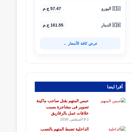
🇪🇺 اليورو
57.47 ج.م
🇰🇼 الدينار
161.55 ج.م
عرض كافة الأسعار ←
أقرا ايضا
حبس المتهم بقتل صاحب ماكينة
تصوير فى مشاجرة بسبب
خلافات عمل بالزقازيق
6 أغسطس، 2026
الداخلية تضبط المتهم بالنصب