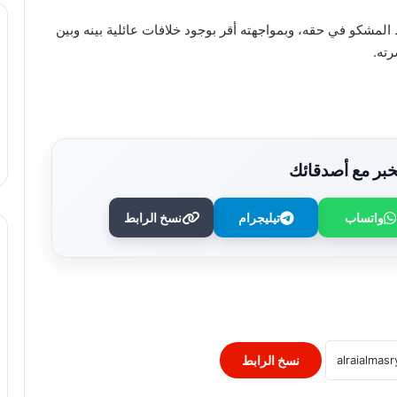
المشكو في حقه، وبمواجهته أقر بوجود خلافات عائلية بينه وبين
رته.
بر مع أصدقائك
واتساب
تيليجرام
نسخ الرابط
حبس المتهم بقتل صاحب ماكينة تصوير فى
مشاجرة بسبب خلافات عمل بالزقازيق
الداخلية تضبط المتهم بالنصب على الطلاب
بزعم توفير شهادات جامعية
نسخ الرابط