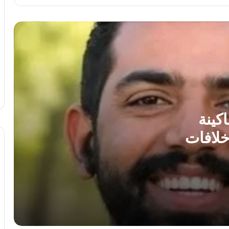
رحيل عروس الشرقية في ليلة العمر.. ما
أسباب حدوث السكتة القلبية المفاجئة؟
الإعدام وهتك العرض.. 5 سبتمبر يحسم
أخطر قضيتين فى حياة سارة خليفة
ضبط عملات أجنبية بالسوق السوداء بقيمة 3
ملايين جنيه
كينة
لافات
نجاح قضائى يرسخ مبدأ حماية الأطفال داخل
المؤسسات التعليمية.. عن “برلماني”
انتشال جثة غريق مجهول الهوية من نهر
النيل بمركز المراغة فى سوهاج
تفاصيل إحالة منتحل صفة قاضٍ للمحاكمة