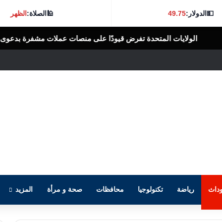
💵
الدولار:
49.75
🕌
الصلاة:
الظهر
متحدة تفرض قيودًا على منصات عملات مشفرة بدعوى دعم جهات إيرانية
ا
داث
رياضة
تكنولوجيا
محافظات
صحة و مرأة
المزيد