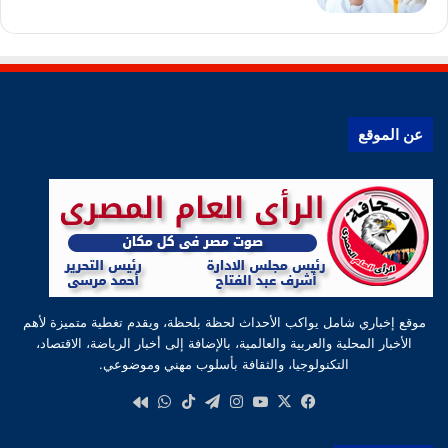
عن الموقع
موقع إخباري شامل يواكب الأحداث لحظة بلحظة، ويقدم تغطية متميزة لأهم
الأخبار المحلية والعربية والعالمية، بالإضافة إلى أخبار الرياضة، الاقتصاد،
التكنولوجيا، والثقافة بأسلوب مهني وموضوعي.
‫X
فيسبوك
‫YouTube
انستقرام
تيلقرام
‫TikTok
واتساب
كواى