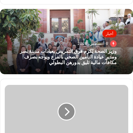
أخبار
6 أغسطس، 2026
وزير الصحة يُكرم فرق التمريض بعيادات مدينة نصر
ومدير عيادة التأمين الصحي بالفرع ويوجه بصرف
مكافآت مالية تليق بدورهن البطولي
فتاوى
الحج..
حكم
حج
من
أحرم
ثم
مات