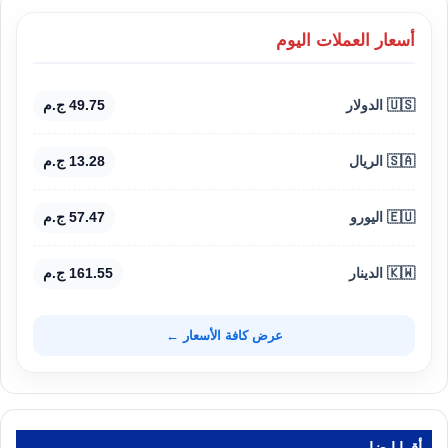
أسعار العملات اليوم
🇺🇸 الدولار
49.75 ج.م
🇸🇦 الريال
13.28 ج.م
🇪🇺 اليورو
57.47 ج.م
🇰🇼 الدينار
161.55 ج.م
عرض كافة الأسعار ←
أقرا ايضا