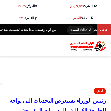
🪙
الذهب:
5,855 ج.م
💵
الدولار:
49.75
🕌
الصلاة:
العصر
☀️
القاهرة:
35°
عاجل
من أول رشفة.. ماذا يحدث لجسمك بعد تناول المياه
الرأى العام المصرى
أخبار
رئيس الوزراء يستعرض التحديات التى تواجه
الجامعة العُمالية والمسارات المقترحة