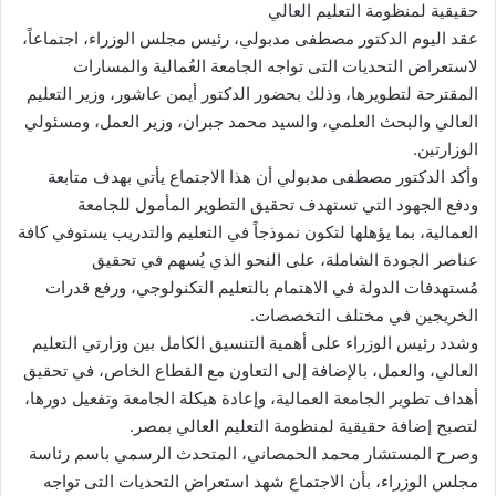
حقيقية لمنظومة التعليم العالي
عقد اليوم الدكتور مصطفى مدبولي، رئيس مجلس الوزراء، اجتماعاً،
لاستعراض التحديات التى تواجه الجامعة العُمالية والمسارات
المقترحة لتطويرها، وذلك بحضور الدكتور أيمن عاشور، وزير التعليم
العالي والبحث العلمي، والسيد محمد جبران، وزير العمل، ومسئولي
الوزارتين.
وأكد الدكتور مصطفى مدبولي أن هذا الاجتماع يأتي بهدف متابعة
ودفع الجهود التي تستهدف تحقيق التطوير المأمول للجامعة
العمالية، بما يؤهلها لتكون نموذجاً في التعليم والتدريب يستوفي كافة
عناصر الجودة الشاملة، على النحو الذي يُسهم في تحقيق
مُستهدفات الدولة في الاهتمام بالتعليم التكنولوجي، ورفع قدرات
الخريجين في مختلف التخصصات.
وشدد رئيس الوزراء على أهمية التنسيق الكامل بين وزارتي التعليم
العالي، والعمل، بالإضافة إلى التعاون مع القطاع الخاص، في تحقيق
أهداف تطوير الجامعة العمالية، وإعادة هيكلة الجامعة وتفعيل دورها،
لتصبح إضافة حقيقية لمنظومة التعليم العالي بمصر.
وصرح المستشار محمد الحمصاني، المتحدث الرسمي باسم رئاسة
مجلس الوزراء، بأن الاجتماع شهد استعراض التحديات التى تواجه