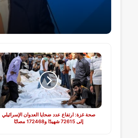
صحة
غزة:
ارتفاع
عدد
ضحايا
العدوان
الإسرائيلي
إلى
72615
شهيدًا
صحة غزة: ارتفاع عدد ضحايا العدوان الإسرائيلي
و172468
إلى 72615 شهيدًا و172468 مصابًا
مصابًا