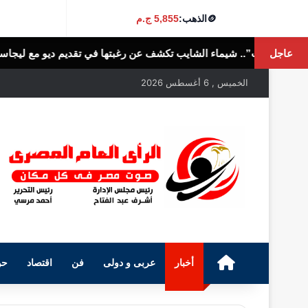
🪙
الذهب:
5,855 ج.م
عاجل
 تكشف عن رغبتها في تقديم ديو مع ليجاسي
الرأى العام المصرى
الخميس , 6 أغسطس 2026
الرئيسية
أخبار
عربى و دولى
فن
اقتصاد
حو