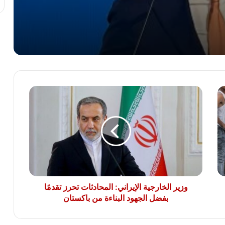
مصدر مطلع: مشاركة مصر في التحالف
البحري متعدد الجنسيات قيد الدراسة
زلزال الفجر.. وزيرة التضامن توجه بتفعيل
خطة الطوارئ لفرق الإغاثة بالمحافظات فور
شعور المواطنين بالهزة الأرضية..
وزير
نقيب معلمين دير مو اس يتقدم بخالص
الخارجية
التهاني والشكر لفخامة الرئيس عبد الفتاح
الإيراني:
السيسي رئيس الجمهورية
المحادثات
تحرز
تقدمًا
رئيس الوزراء للمصريين بالخارج: أنتم جزء
بفضل
غالٍ من هذا الشعب العظيم الذي نتشرف
بالعمل من أجله
الجهود
البناءة
من
وزير الخارجية الإيراني: المحادثات تحرز تقدمًا
باكستان
بفضل الجهود البناءة من باكستان