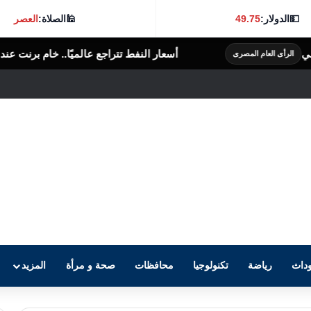
💵
الدولار:
49.75
🕌
الصلاة:
العصر
أسعار النفط تتراجع عالميًا.. خام برنت عند 79.07 دولار للبرميل
الرأى العا
داث
رياضة
تكنولوجيا
محافظات
صحة و مرأة
المزيد