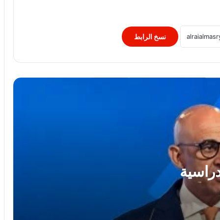
رئيس الوزراء يستقبل المدير العام لمنظمة
اليونسكو
نسخ الرابط
استجابةً لأولياء الأمور.. محافظ الجيزة يقرر
خفض الحد الأدنى لتنسيق الثانوية العامة إلى
225 درجة
محمد جبريل : زيادة الكهرباء 12% ترهق
المواطنين ..وعلي الحكومة كشف الحقيقة
كاملة
الريف المصرى: 4500 طلب من المصريين
بالخارج للتعاقد على أراضى مزرعتك فى
مصر
دراسية
النائب سامي سوس عضو مجلس النواب عن
سوهاج المراغة حزب مستقبل وطن يتقدم
بخالص التهاني والشكر لفخامة الرئيس عبد
الفتاح السيسي رئيس الجمهورية