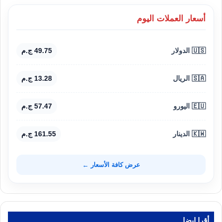
أسعار العملات اليوم
🇺🇸 الدولار
49.75 ج.م
🇸🇦 الريال
13.28 ج.م
🇪🇺 اليورو
57.47 ج.م
🇰🇼 الدينار
161.55 ج.م
عرض كافة الأسعار ←
أقرا ايضا