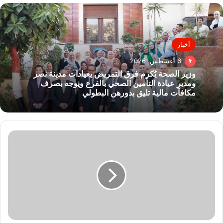
أخبار
6 أغسطس، 2026
وزير الصحة يُكرم فرق التمريض بعيادات مدينة نصر
ومدير عيادة التأمين الصحي بالفرع ويوجه بصرف
مكافآت مالية تليق بدورهن البطولي
تفاصيل
التحقيقات
مع
3
متهمين
غسلوا
حصيلة
تجارتهم
بالعملة