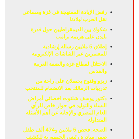
رفض الإبادة الممنهجة فى غزة ومساعى
نقل الحرب لبلادنا
شكوك بين الديمقراطيين حول قدرة
بايدن على هزيمة ترامب
إطلاق 5 ملايين رسالة إرشادية
للمعتمرين عبر الشاشات الإلكترونية
الاحتلال لقطاع غزة والضفة الغربية
والقدس
زيزو وفتوح يحصلان على راحة من
تدريبات الزمالك بعد الانضمام للمنتخب
دكتور يوسف شلتوت اخصائي أمراض
النساء والتوليد في حوار خاص للرأي
العام المصري والإجابة عن أهم الأسئلة
المتداولة
الصحة: فحص 5 ملايين و474 ألف طفل
ضمن مبادرة رئيس الجمهورية للكشف