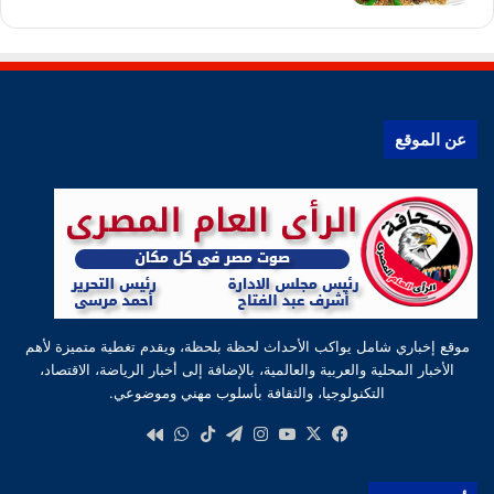
عن الموقع
موقع إخباري شامل يواكب الأحداث لحظة بلحظة، ويقدم تغطية متميزة لأهم
الأخبار المحلية والعربية والعالمية، بالإضافة إلى أخبار الرياضة، الاقتصاد،
التكنولوجيا، والثقافة بأسلوب مهني وموضوعي.
‫X
فيسبوك
‫YouTube
انستقرام
تيلقرام
‫TikTok
واتساب
كواى