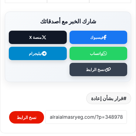
شارك الخبر مع أصدقائك
فيسبوك
منصة X
واتساب
تيليجرام
نسخ الرابط
قرار بشأن إعادة
نسخ الرابط