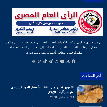
موقع إخباري شامل يواكب الأحداث لحظة بلحظة، ويقدم تغطية متميزة لأهم
الأخبار المحلية والعربية والعالمية، بالإضافة إلى أخبار الرياضة، الاقتصاد،
التكنولوجيا، والثقافة بأسلوب مهني وموضوعي.
‫X
فيسبوك
‫YouTube
انستقرام
تيلقرام
‫TikTok
واتساب
كواى
أخر المقالات
التموين تحذر من التلاعب بأسعار الخبز السياحي
وتوضح آليات الإبلاغ
7 أغسطس، 2026