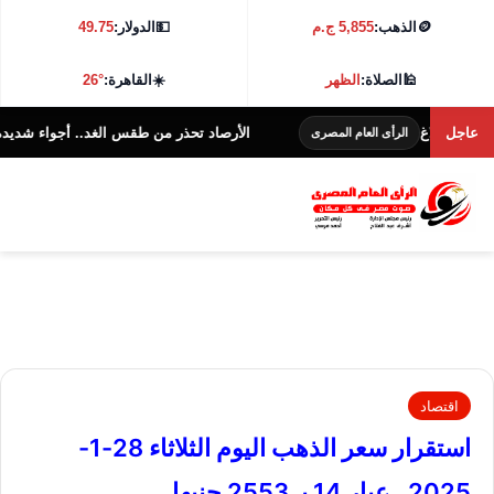
🪙
الذهب:
5,855 ج.م
💵
الدولار:
49.75
🕌
الصلاة:
الظهر
☀️
القاهرة:
26°
لاغ
عاجل
الأرصاد تحذر من طقس الغد.. أجواء شديدة الحرارة و38 درجة بالقا
الرأى العام المصرى
اقتصاد
استقرار سعر الذهب اليوم الثلاثاء 28-1-
2025.. عيار 14 بـ 2553 جنيها