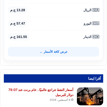
🇸🇦 الريال
13.28 ج.م
🇪🇺 اليورو
57.47 ج.م
🇰🇼 الدينار
161.55 ج.م
عرض كافة الأسعار ←
أقرا ايضا
أسعار النفط تتراجع عالميًا.. خام برنت عند 79.07
دولار للبرميل
6 أغسطس، 2026