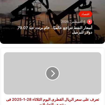
اقتصاد
6 أغسطس، 2026
أسعار النفط تتراجع عالميًا.. خام برنت عند 79.07
دولار للبرميل
تعرف
على
سعر
الريال
القطرى
اليوم
الثلاثاء
28-
1-
2025
تعرف على سعر الريال القطرى اليوم الثلاثاء 28-1-2025 فى
فى
منتصف التعاملات