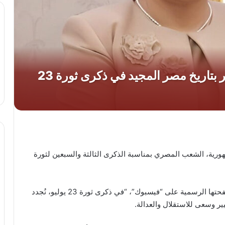
ورية، الشعب المصري بمناسبة الذكرى الثالثة والسبعين لثورة
وقالت السيدة انتصار السيسي، في منشور لها على صفحتها الرسمية على “فيسبوك”، “في ذكرى ثورة 23 يوليو، نُجدد
ير وسعى للاستقلال والعدالة.