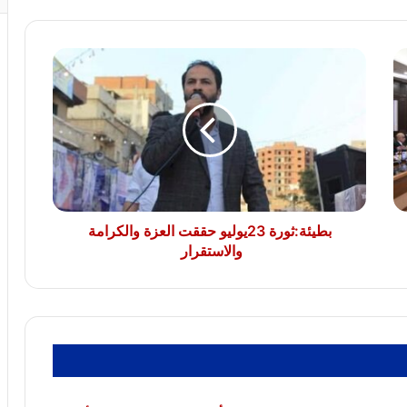
غالٍ من هذا الشعب العظيم الذي نتشرف
بالعمل من أجله
بطيئة:ثورة
23يوليو
المحسوسة بالقاهرة 42 درجة.. تحذير عاجل
من الأرصاد بسبب ذروة ارتفاع الحرارة
حققت
العزة
والكرامة
والاستقرار
مصر تهيب بوسائل الإعلام الأجنبية تحري
الدقة في تناول حادث استهداف السفينتين
بميناء دمياط
بطيئة:ثورة 23يوليو حققت العزة والكرامة
والاستقرار