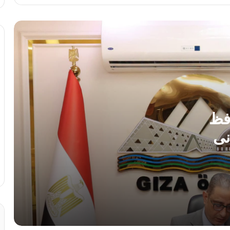
بالخارج للتعاقد على أراضى مزرعتك فى
مصر
النائب سامي سوس عضو مجلس النواب عن
سوهاج المراغة حزب مستقبل وطن يتقدم
بخالص التهاني والشكر لفخامة الرئيس عبد
الفتاح السيسي رئيس الجمهورية
مصدر مطلع: مشاركة مصر في التحالف
البحري متعدد الجنسيات قيد الدراسة
افظ
نى
زلزال الفجر.. وزيرة التضامن توجه بتفعيل
خطة الطوارئ لفرق الإغاثة بالمحافظات فور
ق الثانوية العامة إلى 225
شعور المواطنين بالهزة الأرضية..
نقيب معلمين دير مو اس يتقدم بخالص
التهاني والشكر لفخامة الرئيس عبد الفتاح
السيسي رئيس الجمهورية
رئيس الوزراء للمصريين بالخارج: أنتم جزء