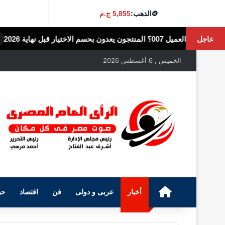
🪙
الذهب:
5,855 ج.م
عاجل
الرأى العام المصرى
الخميس , 6 أغسطس 2026
الرئيسية
أخبار
عربى و دولى
فن
اقتصاد
حو