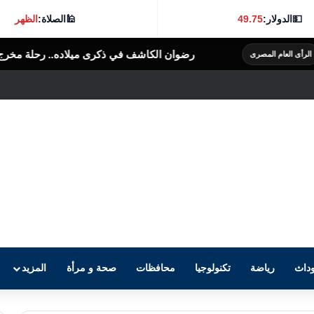
💵
الدولار:
49.75
🕌
الصلاة:
الظهر
رضوان الكاشف في ذكرى ميلاده.. رحلة مخرج صنع المجد بـ«عرق البلح
داث
رياضة
تكنولوجيا
محافظات
صحة و مرأة
المزيد