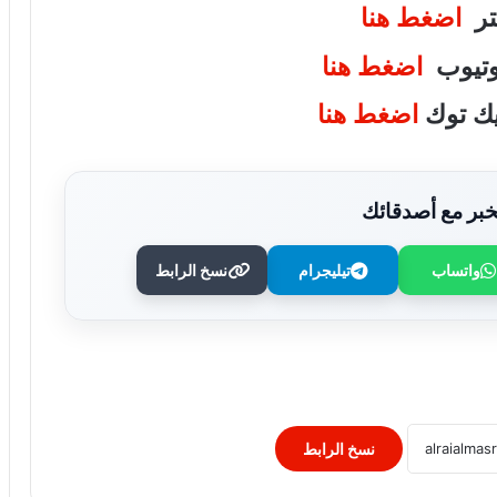
يتر
اضغط هنا
يوتيوب
اضغط هنا
تيك توك
اضغط هنا
بر مع أصدقائك
واتساب
تيليجرام
نسخ الرابط
استجابةً لأولياء الأمور.. محافظ الجيزة يقرر
خفض الحد الأدنى لتنسيق الثانوية العامة إلى
225 درجة
محمد جبريل : زيادة الكهرباء 12% ترهق
المواطنين ..وعلي الحكومة كشف الحقيقة
كاملة
نسخ الرابط
الريف المصرى: 4500 طلب من المصريين