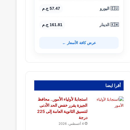
🇪🇺 اليورو
57.47 ج.م
🇰🇼 الدينار
161.81 ج.م
عرض كافة الأسعار ←
أقرا ايضا
استجابةً لأولياء الأمور.. محافظ
الجيزة يقرر خفض الحد الأدنى
لتنسيق الثانوية العامة إلى 225
درجة
4 أغسطس، 2026