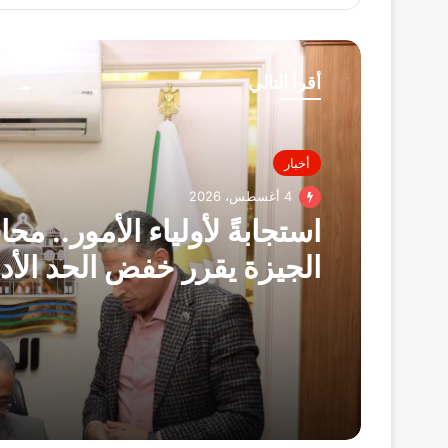
أقرأ التالي
أخبار
4 أغسطس، 2026
استجابةً لأولياء الأمور.. مح
الجيزة يقرر خفض الحد الأد
لتنسي
درجة