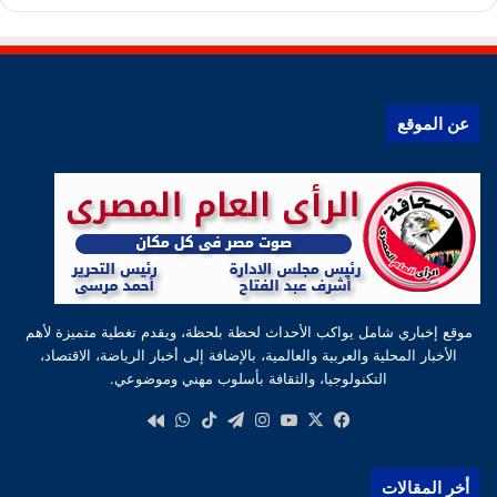
عن الموقع
موقع إخباري شامل يواكب الأحداث لحظة بلحظة، ويقدم تغطية متميزة لأهم
الأخبار المحلية والعربية والعالمية، بالإضافة إلى أخبار الرياضة، الاقتصاد،
التكنولوجيا، والثقافة بأسلوب مهني وموضوعي.
‫X
فيسبوك
‫YouTube
انستقرام
تيلقرام
‫TikTok
واتساب
كواى
أخر المقالات