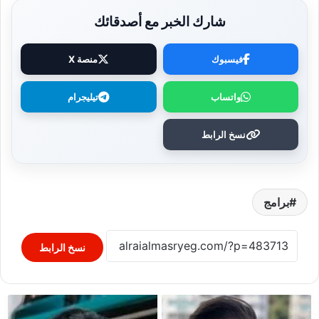
شارك الخبر مع أصدقائك
فيسبوك
منصة X
واتساب
تيليجرام
نسخ الرابط
برامج
نسخ الرابط