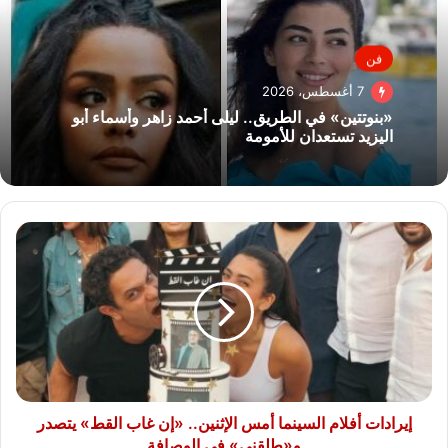
فن
7 أغسطس، 2026
«بنوتتين» في الطريق.. ليلى أحمد زاهر وأسماء أبو
اليزيد تستعدان للأمومة
إيرادات
أفلام
السينما
أمس
الإثنين..
«إن
غاب
القط»
يتصدر
و«طلقني»
إيرادات أفلام السينما أمس الإثنين.. «إن غاب القط» يتصدر
في
و«طلقني» في الوصافة