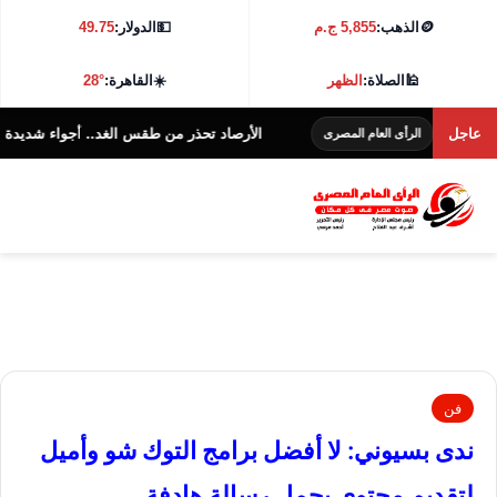
🪙
الذهب:
5,855 ج.م
💵
الدولار:
49.75
🕌
الصلاة:
الظهر
☀️
القاهرة:
28°
عاجل
الأرصاد تحذر من طقس الغد.. أجواء شديدة الحرارة و38 درجة بالقاهرة
الرأى العام المصرى
فن
ندى بسيوني: لا أفضل برامج التوك شو وأميل
لتقديم محتوى يحمل رسالة هادفة