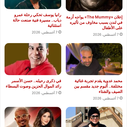
رانيا يوسف تحكي رحلة عمرو
إعلان «The Mummy» يواجه أزمة
دياب.. مسيرة فنية صنعت حالة
في لندن بسبب مخاوف من تأثيره
استثنائية
على الأطفال
7 أغسطس، 2026
7 أغسطس، 2026
محمد عدوية يقدم تجربة غنائية
في ذكرى رحيله.. حسن الأسمر
مختلفة.. ألبوم جديد مقسم بين
رائد الموال الحزين وصوت البسطاء
الصيف والشتاء
7 أغسطس، 2026
7 أغسطس، 2026