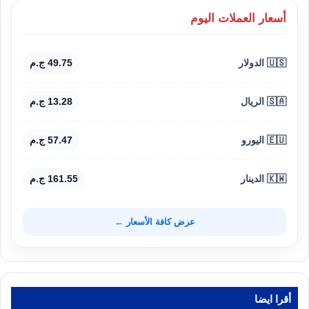
أسعار العملات اليوم
🇺🇸 الدولار
49.75 ج.م
🇸🇦 الريال
13.28 ج.م
🇪🇺 اليورو
57.47 ج.م
🇰🇼 الدينار
161.55 ج.م
عرض كافة الأسعار ←
أقرا ايضا